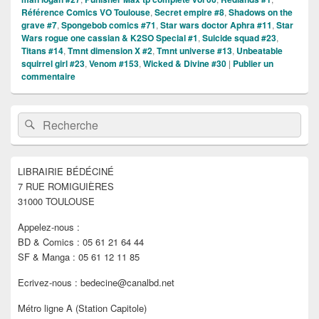
Référence Comics VO Toulouse
,
Secret empire #8
,
Shadows on the
grave #7
,
Spongebob comics #71
,
Star wars doctor Aphra #11
,
Star
Wars rogue one cassian & K2SO Special #1
,
Suicide squad #23
,
Titans #14
,
Tmnt dimension X #2
,
Tmnt universe #13
,
Unbeatable
squirrel girl #23
,
Venom #153
,
Wicked & Divine #30
|
Publier un
commentaire
Zone
Recherche :
Rechercher
principale
de
widget
pour
LIBRAIRIE BÉDÉCINÉ
la
7 RUE ROMIGUIÈRES
barre
latérale
31000 TOULOUSE
Appelez-nous :
BD & Comics : 05 61 21 64 44
SF & Manga : 05 61 12 11 85
Ecrivez-nous : bedecine@canalbd.net
Métro ligne A (Station Capitole)