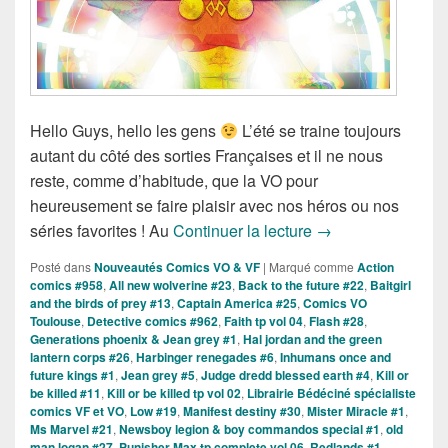
Hello Guys, hello les gens
L’été se traine toujours
autant du côté des sorties Françaises et il ne nous
reste, comme d’habitude, que la VO pour
heureusement se faire plaisir avec nos héros ou nos
Sorties des Comic
séries favorites ! Au
Continuer la lecture
→
Posté dans
Nouveautés Comics VO & VF
|
Marqué comme
Action
comics #958
,
All new wolverine #23
,
Back to the future #22
,
Baitgirl
and the birds of prey #13
,
Captain America #25
,
Comics VO
Toulouse
,
Detective comics #962
,
Faith tp vol 04
,
Flash #28
,
Generations phoenix & Jean grey #1
,
Hal jordan and the green
lantern corps #26
,
Harbinger renegades #6
,
Inhumans once and
future kings #1
,
Jean grey #5
,
Judge dredd blessed earth #4
,
Kill or
be killed #11
,
Kill or be killed tp vol 02
,
Librairie Bédéciné spécialiste
comics VF et VO
,
Low #19
,
Manifest destiny #30
,
Mister Miracle #1
,
Ms Marvel #21
,
Newsboy legion & boy commandos special #1
,
old
man logan #27
,
Punisher Max tp complete vol 06
,
Redlands #1
,