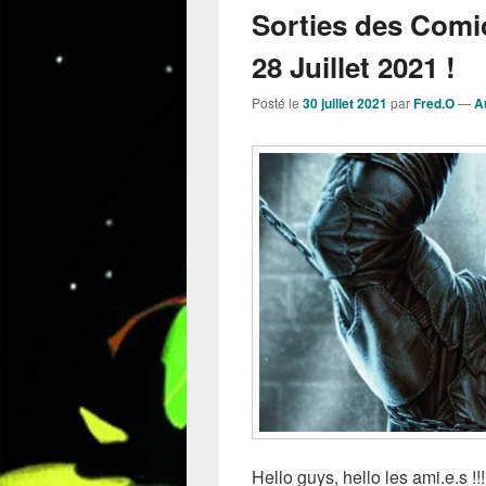
Sorties des Comi
28 Juillet 2021 !
Posté le
30 juillet 2021
par
Fred.O
—
A
Hello guys, hello les ami.e.s