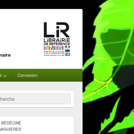
ne ☼
Connexion
:
ercher
E BÉDÉCINÉ
MIGUIÈRES