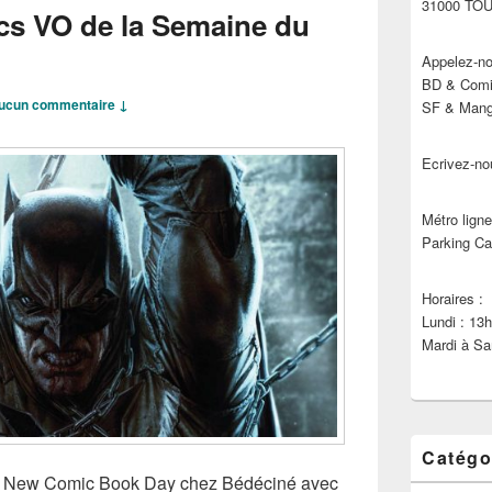
31000 TO
cs VO de la Semaine du
Appelez-no
BD & Comic
ucun commentaire ↓
SF & Manga
Ecrivez-no
Métro ligne
Parking Ca
Horaires :
Lundi : 13
Mardi à Sa
Catégo
 !!! New Comic Book Day chez Bédéciné avec