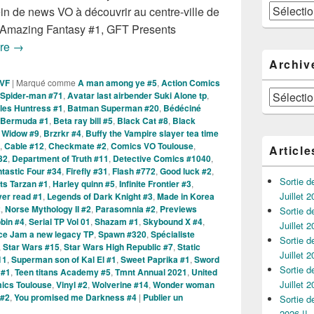
Catégories
n de news VO à découvrir au centre-ville de
 Amazing Fantasy #1, GFT Presents
Sorties des Comics VO de la Semaine du 28 Juillet 2021 !
ure
→
Archiv
 VF
|
Marqué comme
A man among ye #5
,
Action Comics
Archives
Spider-man #71
,
Avatar last airbender Suki Alone tp
,
iles Huntress #1
,
Batman Superman #20
,
Bédéciné
Bermuda #1
,
Beta ray bill #5
,
Black Cat #8
,
Black
 Widow #9
,
Brzrkr #4
,
Buffy the Vampire slayer tea time
,
Cable #12
,
Checkmate #2
,
Comics VO Toulouse
,
Article
32
,
Department of Truth #11
,
Detective Comics #1040
,
tastic Four #34
,
Firefly #31
,
Flash #772
,
Good luck #2
,
Sortie 
ts Tarzan #1
,
Harley quinn #5
,
Infinite Frontier #3
,
Juillet 2
ver read #1
,
Legends of Dark Knight #3
,
Made in Korea
2
,
Norse Mythology II #2
,
Parasomnia #2
,
Previews
Sortie 
bin #4
,
Serial TP Vol 01
,
Shazam #1
,
Skybound X #4
,
Juillet 2
ce Jam a new legacy TP
,
Spawn #320
,
Spécialiste
Sortie 
,
Star Wars #15
,
Star Wars High Republic #7
,
Static
Juillet 2
11
,
Superman son of Kal El #1
,
Sweet Paprika #1
,
Sword
Sortie 
 #1
,
Teen titans Academy #5
,
Tmnt Annual 2021
,
United
Juillet 2
ics Toulouse
,
Vinyl #2
,
Wolverine #14
,
Wonder woman
 #2
,
You promised me Darkness #4
|
Publier un
Sortie 
2026 !!