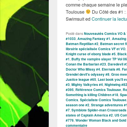
comme chaque semaine le plei
Toulouse
Du Côté des #1 :
Swimsuit ed
Continuer la lect
Posté dans
Nouveautés Comics VO &
#1033
,
Amazing Fantasy #1
,
Amazing 
Batman Reptilian #2
,
Batman secret f
librairie spécialisée Comics VF et VO
,
Knight curse of ebony blade #5
,
Black
#1
,
Buffy the vampire slayer TP Vol 06
Conan the Barbarian #23
,
Daredevil #
Doctor Who Missy #4
,
Eternals #6
,
Fan
Grendel devil's odyssey #8
,
Groo mee
Justice league #65
,
Last book you'll e
#3
,
Mighty Valkyries #4
,
Nightwing #8
#395
,
Référence Comics Toulouse
,
Ro
Something is killing Children #18
,
Spa
Comics
,
Spécialiste Comics Toulouse
season one #2
,
Strange adventures #
#7
,
Symbiote Spider-man Crossroads
states of Captain America #2
,
US Com
#776
,
Wonder Woman Black and Gold
commentaire