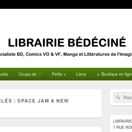
utés
Coups de ♡
Petits +
Liens
☼ Boutique en lig
Zone
Recherche 
Rech
principale
CLÉS :
SPACE JAM A NEW
de
widget
pour
la
LIBRAIRI
barre
7 RUE RO
latérale