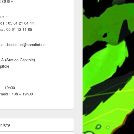
ULOUSE
us :
s : 05 61 21 64 44
 : 05 61 12 11 85
us : bedecine@canalbd.net
 A (Station Capitole)
pitole
h – 19h30
medi : 10h – 19h30
ries