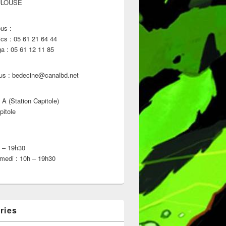
ULOUSE
us :
s : 05 61 21 64 44
 : 05 61 12 11 85
us : bedecine@canalbd.net
 A (Station Capitole)
pitole
h – 19h30
medi : 10h – 19h30
ries