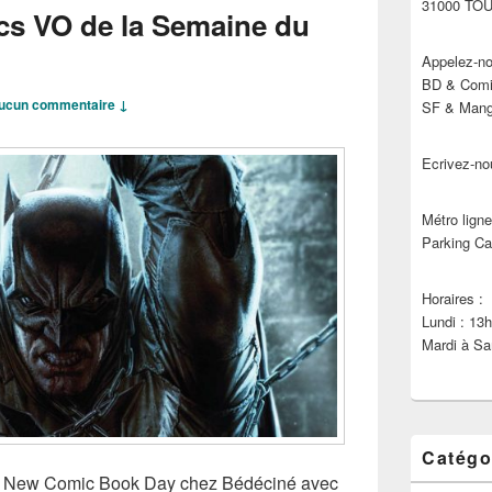
31000 TO
cs VO de la Semaine du
Appelez-no
BD & Comic
ucun commentaire ↓
SF & Manga
Ecrivez-no
Métro ligne
Parking Ca
Horaires :
Lundi : 13
Mardi à Sa
Catégo
 !!! New Comic Book Day chez Bédéciné avec