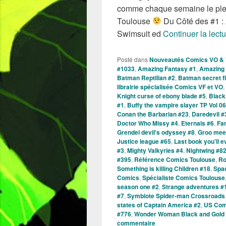
comme chaque semaine le plei
Toulouse
Du Côté des #1 :
Swimsuit ed
Continuer la lect
Posté dans
Nouveautés Comics VO &
#1033
,
Amazing Fantasy #1
,
Amazing 
Batman Reptilian #2
,
Batman secret f
librairie spécialisée Comics VF et VO
,
Knight curse of ebony blade #5
,
Black
#1
,
Buffy the vampire slayer TP Vol 06
Conan the Barbarian #23
,
Daredevil #
Doctor Who Missy #4
,
Eternals #6
,
Fan
Grendel devil's odyssey #8
,
Groo mee
Justice league #65
,
Last book you'll e
#3
,
Mighty Valkyries #4
,
Nightwing #8
#395
,
Référence Comics Toulouse
,
Ro
Something is killing Children #18
,
Spa
Comics
,
Spécialiste Comics Toulouse
season one #2
,
Strange adventures #
#7
,
Symbiote Spider-man Crossroads
states of Captain America #2
,
US Com
#776
,
Wonder Woman Black and Gold
commentaire