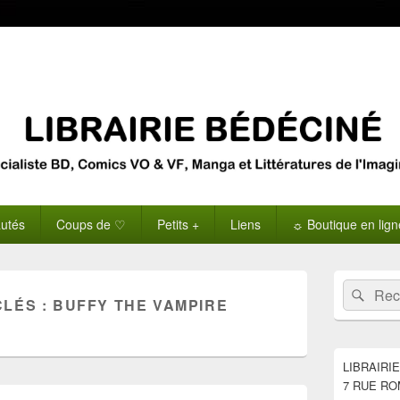
utés
Coups de ♡
Petits +
Liens
☼ Boutique en lig
Zone
Recherche 
Rech
principale
CLÉS :
BUFFY THE VAMPIRE
de
widget
pour
la
LIBRAIRI
barre
7 RUE RO
latérale