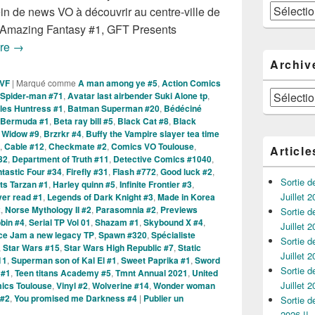
Catégories
n de news VO à découvrir au centre-ville de
 Amazing Fantasy #1, GFT Presents
Sorties des Comics VO de la Semaine du 28 Juillet 2021 !
ure
→
Archiv
 VF
|
Marqué comme
A man among ye #5
,
Action Comics
Archives
Spider-man #71
,
Avatar last airbender Suki Alone tp
,
iles Huntress #1
,
Batman Superman #20
,
Bédéciné
Bermuda #1
,
Beta ray bill #5
,
Black Cat #8
,
Black
 Widow #9
,
Brzrkr #4
,
Buffy the Vampire slayer tea time
,
Cable #12
,
Checkmate #2
,
Comics VO Toulouse
,
Article
32
,
Department of Truth #11
,
Detective Comics #1040
,
tastic Four #34
,
Firefly #31
,
Flash #772
,
Good luck #2
,
Sortie 
ts Tarzan #1
,
Harley quinn #5
,
Infinite Frontier #3
,
Juillet 2
ver read #1
,
Legends of Dark Knight #3
,
Made in Korea
2
,
Norse Mythology II #2
,
Parasomnia #2
,
Previews
Sortie 
bin #4
,
Serial TP Vol 01
,
Shazam #1
,
Skybound X #4
,
Juillet 2
ce Jam a new legacy TP
,
Spawn #320
,
Spécialiste
Sortie 
,
Star Wars #15
,
Star Wars High Republic #7
,
Static
Juillet 2
11
,
Superman son of Kal El #1
,
Sweet Paprika #1
,
Sword
Sortie 
 #1
,
Teen titans Academy #5
,
Tmnt Annual 2021
,
United
Juillet 2
ics Toulouse
,
Vinyl #2
,
Wolverine #14
,
Wonder woman
 #2
,
You promised me Darkness #4
|
Publier un
Sortie 
2026 !!