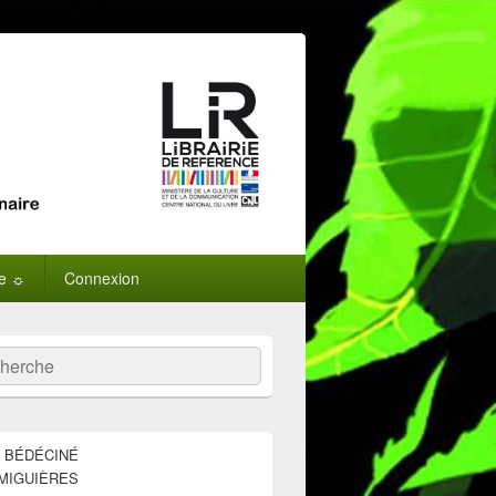
ne ☼
Connexion
:
ercher
E BÉDÉCINÉ
MIGUIÈRES