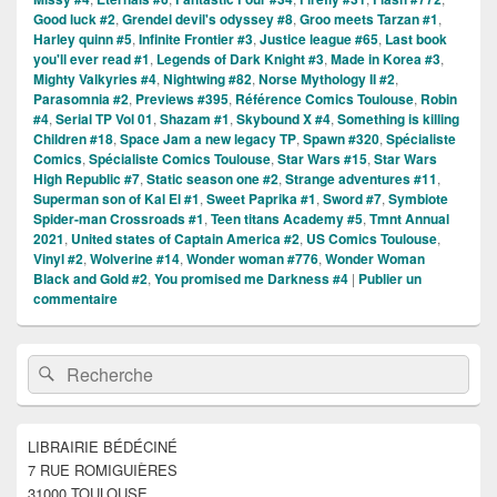
Good luck #2
,
Grendel devil's odyssey #8
,
Groo meets Tarzan #1
,
Harley quinn #5
,
Infinite Frontier #3
,
Justice league #65
,
Last book
you'll ever read #1
,
Legends of Dark Knight #3
,
Made in Korea #3
,
Mighty Valkyries #4
,
Nightwing #82
,
Norse Mythology II #2
,
Parasomnia #2
,
Previews #395
,
Référence Comics Toulouse
,
Robin
#4
,
Serial TP Vol 01
,
Shazam #1
,
Skybound X #4
,
Something is killing
Children #18
,
Space Jam a new legacy TP
,
Spawn #320
,
Spécialiste
Comics
,
Spécialiste Comics Toulouse
,
Star Wars #15
,
Star Wars
High Republic #7
,
Static season one #2
,
Strange adventures #11
,
Superman son of Kal El #1
,
Sweet Paprika #1
,
Sword #7
,
Symbiote
Spider-man Crossroads #1
,
Teen titans Academy #5
,
Tmnt Annual
2021
,
United states of Captain America #2
,
US Comics Toulouse
,
Vinyl #2
,
Wolverine #14
,
Wonder woman #776
,
Wonder Woman
Black and Gold #2
,
You promised me Darkness #4
|
Publier un
commentaire
Zone
Recherche :
Rechercher
principale
de
widget
pour
LIBRAIRIE BÉDÉCINÉ
la
7 RUE ROMIGUIÈRES
barre
latérale
31000 TOULOUSE