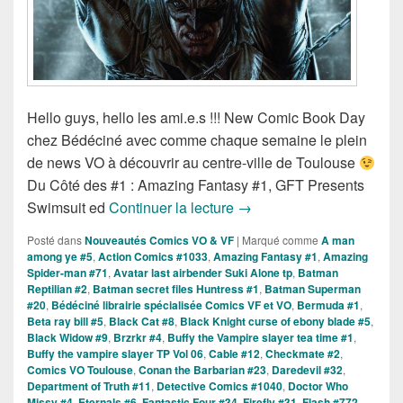
Hello guys, hello les ami.e.s !!! New Comic Book Day
chez Bédéciné avec comme chaque semaine le plein
de news VO à découvrir au centre-ville de Toulouse
Du Côté des #1 : Amazing Fantasy #1, GFT Presents
Sorties des Comics VO de 
Swimsuit ed
Continuer la lecture
→
Posté dans
Nouveautés Comics VO & VF
|
Marqué comme
A man
among ye #5
,
Action Comics #1033
,
Amazing Fantasy #1
,
Amazing
Spider-man #71
,
Avatar last airbender Suki Alone tp
,
Batman
Reptilian #2
,
Batman secret files Huntress #1
,
Batman Superman
#20
,
Bédéciné librairie spécialisée Comics VF et VO
,
Bermuda #1
,
Beta ray bill #5
,
Black Cat #8
,
Black Knight curse of ebony blade #5
,
Black Widow #9
,
Brzrkr #4
,
Buffy the Vampire slayer tea time #1
,
Buffy the vampire slayer TP Vol 06
,
Cable #12
,
Checkmate #2
,
Comics VO Toulouse
,
Conan the Barbarian #23
,
Daredevil #32
,
Department of Truth #11
,
Detective Comics #1040
,
Doctor Who
Missy #4
,
Eternals #6
,
Fantastic Four #34
,
Firefly #31
,
Flash #772
,