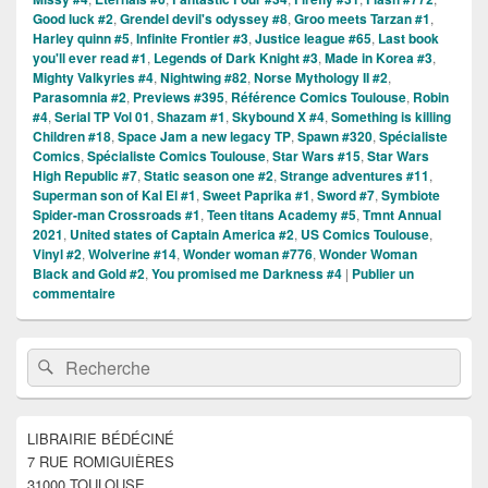
Good luck #2
,
Grendel devil's odyssey #8
,
Groo meets Tarzan #1
,
Harley quinn #5
,
Infinite Frontier #3
,
Justice league #65
,
Last book
you'll ever read #1
,
Legends of Dark Knight #3
,
Made in Korea #3
,
Mighty Valkyries #4
,
Nightwing #82
,
Norse Mythology II #2
,
Parasomnia #2
,
Previews #395
,
Référence Comics Toulouse
,
Robin
#4
,
Serial TP Vol 01
,
Shazam #1
,
Skybound X #4
,
Something is killing
Children #18
,
Space Jam a new legacy TP
,
Spawn #320
,
Spécialiste
Comics
,
Spécialiste Comics Toulouse
,
Star Wars #15
,
Star Wars
High Republic #7
,
Static season one #2
,
Strange adventures #11
,
Superman son of Kal El #1
,
Sweet Paprika #1
,
Sword #7
,
Symbiote
Spider-man Crossroads #1
,
Teen titans Academy #5
,
Tmnt Annual
2021
,
United states of Captain America #2
,
US Comics Toulouse
,
Vinyl #2
,
Wolverine #14
,
Wonder woman #776
,
Wonder Woman
Black and Gold #2
,
You promised me Darkness #4
|
Publier un
commentaire
Zone
Recherche :
Rechercher
principale
de
widget
pour
LIBRAIRIE BÉDÉCINÉ
la
7 RUE ROMIGUIÈRES
barre
latérale
31000 TOULOUSE