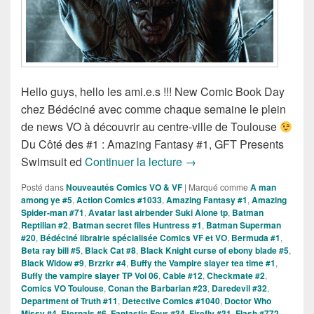
Hello guys, hello les ami.e.s !!! New Comic Book Day
chez Bédéciné avec comme chaque semaine le plein
de news VO à découvrir au centre-ville de Toulouse
Du Côté des #1 : Amazing Fantasy #1, GFT Presents
Sorties des Comics VO de 
Swimsuit ed
Continuer la lecture
→
Posté dans
Nouveautés Comics VO & VF
|
Marqué comme
A man
among ye #5
,
Action Comics #1033
,
Amazing Fantasy #1
,
Amazing
Spider-man #71
,
Avatar last airbender Suki Alone tp
,
Batman
Reptilian #2
,
Batman secret files Huntress #1
,
Batman Superman
#20
,
Bédéciné librairie spécialisée Comics VF et VO
,
Bermuda #1
,
Beta ray bill #5
,
Black Cat #8
,
Black Knight curse of ebony blade #5
,
Black Widow #9
,
Brzrkr #4
,
Buffy the Vampire slayer tea time #1
,
Buffy the vampire slayer TP Vol 06
,
Cable #12
,
Checkmate #2
,
Comics VO Toulouse
,
Conan the Barbarian #23
,
Daredevil #32
,
Department of Truth #11
,
Detective Comics #1040
,
Doctor Who
Missy #4
,
Eternals #6
,
Fantastic Four #34
,
Firefly #31
,
Flash #772
,