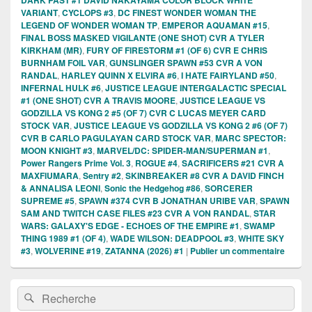
VARIANT
,
CYCLOPS #3
,
DC FINEST WONDER WOMAN THE
LEGEND OF WONDER WOMAN TP
,
EMPEROR AQUAMAN #15
,
FINAL BOSS MASKED VIGILANTE (ONE SHOT) CVR A TYLER
KIRKHAM (MR)
,
FURY OF FIRESTORM #1 (OF 6) CVR E CHRIS
BURNHAM FOIL VAR
,
GUNSLINGER SPAWN #53 CVR A VON
RANDAL
,
HARLEY QUINN X ELVIRA #6
,
I HATE FAIRYLAND #50
,
INFERNAL HULK #6
,
JUSTICE LEAGUE INTERGALACTIC SPECIAL
#1 (ONE SHOT) CVR A TRAVIS MOORE
,
JUSTICE LEAGUE VS
GODZILLA VS KONG 2 #5 (OF 7) CVR C LUCAS MEYER CARD
STOCK VAR
,
JUSTICE LEAGUE VS GODZILLA VS KONG 2 #6 (OF 7)
CVR B CARLO PAGULAYAN CARD STOCK VAR
,
MARC SPECTOR:
MOON KNIGHT #3
,
MARVEL/DC: SPIDER-MAN/SUPERMAN #1
,
Power Rangers Prime Vol. 3
,
ROGUE #4
,
SACRIFICERS #21 CVR A
MAXFIUMARA
,
Sentry #2
,
SKINBREAKER #8 CVR A DAVID FINCH
& ANNALISA LEONI
,
Sonic the Hedgehog #86
,
SORCERER
SUPREME #5
,
SPAWN #374 CVR B JONATHAN URIBE VAR
,
SPAWN
SAM AND TWITCH CASE FILES #23 CVR A VON RANDAL
,
STAR
WARS: GALAXY'S EDGE - ECHOES OF THE EMPIRE #1
,
SWAMP
THING 1989 #1 (OF 4)
,
WADE WILSON: DEADPOOL #3
,
WHITE SKY
#3
,
WOLVERINE #19
,
ZATANNA (2026) #1
|
Publier un commentaire
Zone
Recherche :
Rechercher
principale
de