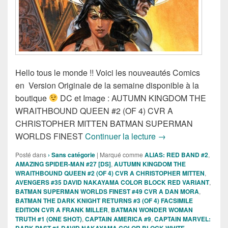
Hello tous le monde !! Voici les nouveautés Comics
en Version Originale de la semaine disponible à la
boutique
DC et Image : AUTUMN KINGDOM THE
WRAITHBOUND QUEEN #2 (OF 4) CVR A
CHRISTOPHER MITTEN BATMAN SUPERMAN
Sortie des comics V
WORLDS FINEST
Continuer la lecture
→
Posté dans
› Sans catégorie
|
Marqué comme
ALIAS: RED BAND #2
,
AMAZING SPIDER-MAN #27 [DS]
,
AUTUMN KINGDOM THE
WRAITHBOUND QUEEN #2 (OF 4) CVR A CHRISTOPHER MITTEN
,
AVENGERS #35 DAVID NAKAYAMA COLOR BLOCK RED VARIANT
,
BATMAN SUPERMAN WORLDS FINEST #49 CVR A DAN MORA
,
BATMAN THE DARK KNIGHT RETURNS #3 (OF 4) FACSIMILE
EDITION CVR A FRANK MILLER
,
BATMAN WONDER WOMAN
TRUTH #1 (ONE SHOT)
,
CAPTAIN AMERICA #9
,
CAPTAIN MARVEL:
DARK PAST #1 DAVID NAKAYAMA COLOR BLOCK WHITE