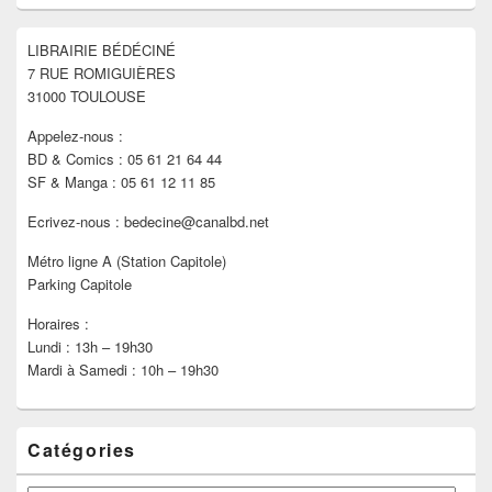
widget
pour
LIBRAIRIE BÉDÉCINÉ
la
7 RUE ROMIGUIÈRES
barre
latérale
31000 TOULOUSE
Appelez-nous :
BD & Comics : 05 61 21 64 44
SF & Manga : 05 61 12 11 85
Ecrivez-nous : bedecine@canalbd.net
Métro ligne A (Station Capitole)
Parking Capitole
Horaires :
Lundi : 13h – 19h30
Mardi à Samedi : 10h – 19h30
Catégories