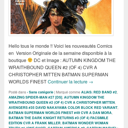
Hello tous le monde !! Voici les nouveautés Comics
en Version Originale de la semaine disponible à la
boutique
DC et Image : AUTUMN KINGDOM THE
WRAITHBOUND QUEEN #2 (OF 4) CVR A
CHRISTOPHER MITTEN BATMAN SUPERMAN
Sortie des comics V
WORLDS FINEST
Continuer la lecture
→
Posté dans
› Sans catégorie
|
Marqué comme
ALIAS: RED BAND #2
,
AMAZING SPIDER-MAN #27 [DS]
,
AUTUMN KINGDOM THE
WRAITHBOUND QUEEN #2 (OF 4) CVR A CHRISTOPHER MITTEN
,
AVENGERS #35 DAVID NAKAYAMA COLOR BLOCK RED VARIANT
,
BATMAN SUPERMAN WORLDS FINEST #49 CVR A DAN MORA
,
BATMAN THE DARK KNIGHT RETURNS #3 (OF 4) FACSIMILE
EDITION CVR A FRANK MILLER
,
BATMAN WONDER WOMAN
TRUTH #1 (ONE SHOT)
,
CAPTAIN AMERICA #9
,
CAPTAIN MARVEL: