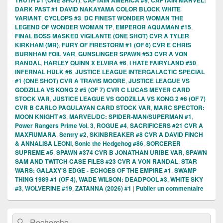
DARK PAST #1 DAVID NAKAYAMA COLOR BLOCK WHITE
VARIANT
,
CYCLOPS #3
,
DC FINEST WONDER WOMAN THE
LEGEND OF WONDER WOMAN TP
,
EMPEROR AQUAMAN #15
,
FINAL BOSS MASKED VIGILANTE (ONE SHOT) CVR A TYLER
KIRKHAM (MR)
,
FURY OF FIRESTORM #1 (OF 6) CVR E CHRIS
BURNHAM FOIL VAR
,
GUNSLINGER SPAWN #53 CVR A VON
RANDAL
,
HARLEY QUINN X ELVIRA #6
,
I HATE FAIRYLAND #50
,
INFERNAL HULK #6
,
JUSTICE LEAGUE INTERGALACTIC SPECIAL
#1 (ONE SHOT) CVR A TRAVIS MOORE
,
JUSTICE LEAGUE VS
GODZILLA VS KONG 2 #5 (OF 7) CVR C LUCAS MEYER CARD
STOCK VAR
,
JUSTICE LEAGUE VS GODZILLA VS KONG 2 #6 (OF 7)
CVR B CARLO PAGULAYAN CARD STOCK VAR
,
MARC SPECTOR:
MOON KNIGHT #3
,
MARVEL/DC: SPIDER-MAN/SUPERMAN #1
,
Power Rangers Prime Vol. 3
,
ROGUE #4
,
SACRIFICERS #21 CVR A
MAXFIUMARA
,
Sentry #2
,
SKINBREAKER #8 CVR A DAVID FINCH
& ANNALISA LEONI
,
Sonic the Hedgehog #86
,
SORCERER
SUPREME #5
,
SPAWN #374 CVR B JONATHAN URIBE VAR
,
SPAWN
SAM AND TWITCH CASE FILES #23 CVR A VON RANDAL
,
STAR
WARS: GALAXY'S EDGE - ECHOES OF THE EMPIRE #1
,
SWAMP
THING 1989 #1 (OF 4)
,
WADE WILSON: DEADPOOL #3
,
WHITE SKY
#3
,
WOLVERINE #19
,
ZATANNA (2026) #1
|
Publier un commentaire
Zone
Recherche :
Rechercher
principale