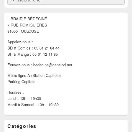
de
widget
pour
LIBRAIRIE BÉDÉCINÉ
la
7 RUE ROMIGUIÈRES
barre
latérale
31000 TOULOUSE
Appelez-nous :
BD & Comics : 05 61 21 64 44
SF & Manga : 05 61 12 11 85
Ecrivez-nous : bedecine@canalbd.net
Métro ligne A (Station Capitole)
Parking Capitole
Horaires :
Lundi : 13h – 19h30
Mardi à Samedi : 10h – 19h30
Catégories