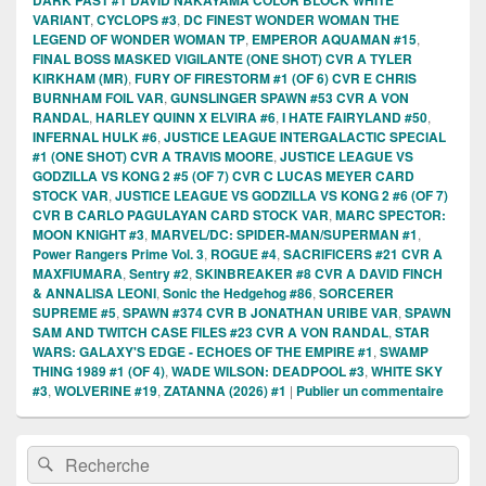
VARIANT
,
CYCLOPS #3
,
DC FINEST WONDER WOMAN THE
LEGEND OF WONDER WOMAN TP
,
EMPEROR AQUAMAN #15
,
FINAL BOSS MASKED VIGILANTE (ONE SHOT) CVR A TYLER
KIRKHAM (MR)
,
FURY OF FIRESTORM #1 (OF 6) CVR E CHRIS
BURNHAM FOIL VAR
,
GUNSLINGER SPAWN #53 CVR A VON
RANDAL
,
HARLEY QUINN X ELVIRA #6
,
I HATE FAIRYLAND #50
,
INFERNAL HULK #6
,
JUSTICE LEAGUE INTERGALACTIC SPECIAL
#1 (ONE SHOT) CVR A TRAVIS MOORE
,
JUSTICE LEAGUE VS
GODZILLA VS KONG 2 #5 (OF 7) CVR C LUCAS MEYER CARD
STOCK VAR
,
JUSTICE LEAGUE VS GODZILLA VS KONG 2 #6 (OF 7)
CVR B CARLO PAGULAYAN CARD STOCK VAR
,
MARC SPECTOR:
MOON KNIGHT #3
,
MARVEL/DC: SPIDER-MAN/SUPERMAN #1
,
Power Rangers Prime Vol. 3
,
ROGUE #4
,
SACRIFICERS #21 CVR A
MAXFIUMARA
,
Sentry #2
,
SKINBREAKER #8 CVR A DAVID FINCH
& ANNALISA LEONI
,
Sonic the Hedgehog #86
,
SORCERER
SUPREME #5
,
SPAWN #374 CVR B JONATHAN URIBE VAR
,
SPAWN
SAM AND TWITCH CASE FILES #23 CVR A VON RANDAL
,
STAR
WARS: GALAXY'S EDGE - ECHOES OF THE EMPIRE #1
,
SWAMP
THING 1989 #1 (OF 4)
,
WADE WILSON: DEADPOOL #3
,
WHITE SKY
#3
,
WOLVERINE #19
,
ZATANNA (2026) #1
|
Publier un commentaire
Zone
Recherche :
Rechercher
principale
de