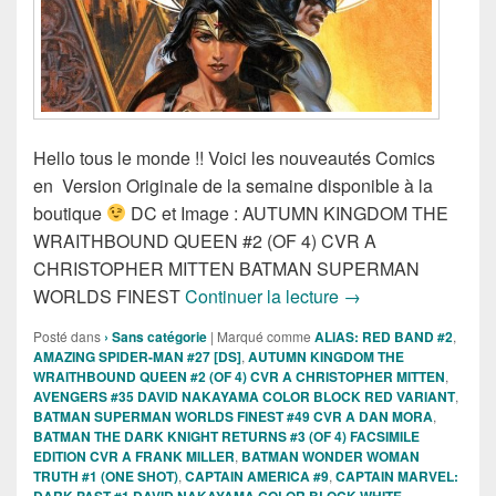
Hello tous le monde !! Voici les nouveautés Comics
en Version Originale de la semaine disponible à la
boutique
DC et Image : AUTUMN KINGDOM THE
WRAITHBOUND QUEEN #2 (OF 4) CVR A
CHRISTOPHER MITTEN BATMAN SUPERMAN
Sortie des comics V
WORLDS FINEST
Continuer la lecture
→
Posté dans
› Sans catégorie
|
Marqué comme
ALIAS: RED BAND #2
,
AMAZING SPIDER-MAN #27 [DS]
,
AUTUMN KINGDOM THE
WRAITHBOUND QUEEN #2 (OF 4) CVR A CHRISTOPHER MITTEN
,
AVENGERS #35 DAVID NAKAYAMA COLOR BLOCK RED VARIANT
,
BATMAN SUPERMAN WORLDS FINEST #49 CVR A DAN MORA
,
BATMAN THE DARK KNIGHT RETURNS #3 (OF 4) FACSIMILE
EDITION CVR A FRANK MILLER
,
BATMAN WONDER WOMAN
TRUTH #1 (ONE SHOT)
,
CAPTAIN AMERICA #9
,
CAPTAIN MARVEL:
DARK PAST #1 DAVID NAKAYAMA COLOR BLOCK WHITE