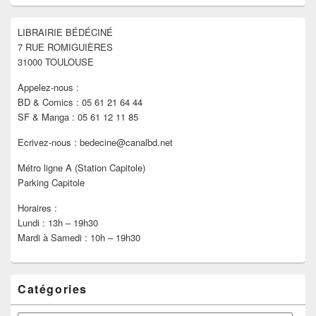
widget
pour
LIBRAIRIE BÉDÉCINÉ
la
7 RUE ROMIGUIÈRES
barre
latérale
31000 TOULOUSE
Appelez-nous :
BD & Comics : 05 61 21 64 44
SF & Manga : 05 61 12 11 85
Ecrivez-nous : bedecine@canalbd.net
Métro ligne A (Station Capitole)
Parking Capitole
Horaires :
Lundi : 13h – 19h30
Mardi à Samedi : 10h – 19h30
Catégories