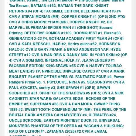
Tea Brewer
,
BATMAN #163
,
BATMAN THE DARK KNIGHT
RETURNS #4 (OF 4) FACSIMILE EDITION
,
BLEEDING HEARTS #4
CVR A STIPAN MORIAN (MR)
,
CORPSE KNIGHT #1 (OF 6) 2ND PTG
CVR A CHRIS MOONEYHAM (MR)
,
CORPSE KNIGHT #2
,
DC
MARVEL SUPERMAN SPIDER-MAN #1 (ONE SHOT) Second
Printing
,
DETECTIVE COMICS #1109
,
DOOMQUEST #1
,
Flash #33
,
GENERATION X-23 #4
,
GOTHAM ACADEMY FIRST YEAR #4 (OF 6)
CVR A KARL KERSCHL
,
HAB #2
,
Harley quinn #62
,
HORNSBY &
HALO #0 CVR B GARY FRANK & BRAD ANDERSON VAR
,
HYDE
STREET #12 CVR A IVAN REIS & DANNY MIKI
,
IN YOUR SKIN #2 (OF
4) CVR A SOM (MR)
,
INFERNAL HULK #7
,
JLA/AVENGERS #1
FACSIMILE EDITION
,
KING SPAWN #55 CVR A HARVEY TOLIBAO
,
MEAT EATERS TP
,
NVINCIBLE UNIVERSE CAPES #7 CVR A MARK
ENGLERT
,
PLANET OF THE APES VS. FANTASTIC FOUR #4
,
Power
Rangers Prime Vol. 1
,
PSYLOCKE: NINJA #5
,
SEASONS #10 CVR A
PAUL AZACETA
,
sentry #3
,
SHE-SPAWN #1 (OF 5)
,
SPAWN
SCORCHED #51
,
SPIRIT OF THE SHADOWS #5 (OF 5) CVR A NICK
CAGNETTI
,
STAR WARS: GALAXY'S EDGE - ECHOES OF THE
EMPIRE #2
,
SUPERMAN #38 CVR A DAN MORA
,
SWAMP THING
1989 #2
,
SWEET TOOTH COMPENDIUM TP (MR)
,
THE PERIL OF THE
BRUTAL DARK AN EZRA CAIN MYSTERY #4
,
ULTIMATES #24
,
UNCLE SCROOGE: EARTH'S MIGHTIEST DUCK #3
,
UNIVERSAL
MONSTERS PHANTOM OF THE OPERA #4
,
WICCAN & HULKLING:
RAID OF ULTRON #1
,
ZATANNA (2026) #2 CVR A JAMAL