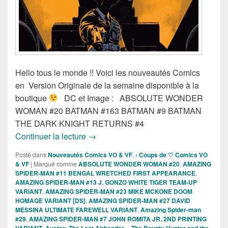
Hello tous le monde !! Voici les nouveautés Comics
en Version Originale de la semaine disponible à la
boutique
DC et Image : ABSOLUTE WONDER
WOMAN #20 BATMAN #163 BATMAN #9 BATMAN
THE DARK KNIGHT RETURNS #4
Sortie des comics VO de la semaine du
Continuer la lecture
→
Posté dans
Nouveautés Comics VO & VF
,
› Coups de ♡ Comics VO
& VF
|
Marqué comme
ABSOLUTE WONDER WOMAN #20
,
AMAZING
SPIDER-MAN #11 BENGAL WRETCHED FIRST APPEARANCE
,
AMAZING SPIDER-MAN #13 J. GONZO WHITE TIGER TEAM-UP
VARIANT
,
AMAZING SPIDER-MAN #23 MIKE MCKONE DOOM
HOMAGE VARIANT [DS]
,
AMAZING SPIDER-MAN #27 DAVID
MESSINA ULTIMATE FAREWELL VARIANT
,
Amazing Spider-man
#29
,
AMAZING SPIDER-MAN #7 JOHN ROMITA JR. 2ND PRINTING
VARIANT
,
Avatar: The Last Airbender -- The Bounty Hunter and the