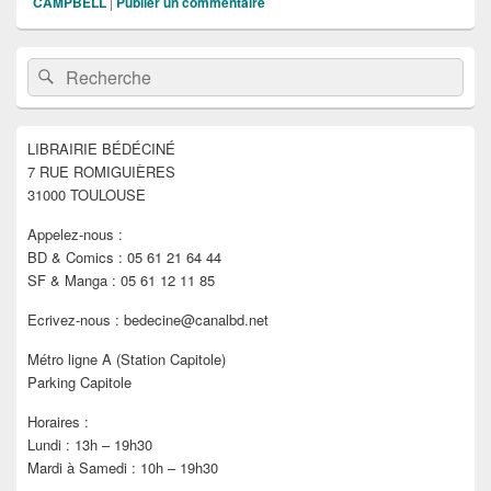
CAMPBELL
|
Publier un commentaire
Zone
Recherche :
Rechercher
principale
de
widget
pour
LIBRAIRIE BÉDÉCINÉ
la
7 RUE ROMIGUIÈRES
barre
latérale
31000 TOULOUSE
Appelez-nous :
BD & Comics : 05 61 21 64 44
SF & Manga : 05 61 12 11 85
Ecrivez-nous : bedecine@canalbd.net
Métro ligne A (Station Capitole)
Parking Capitole
Horaires :
Lundi : 13h – 19h30
Mardi à Samedi : 10h – 19h30