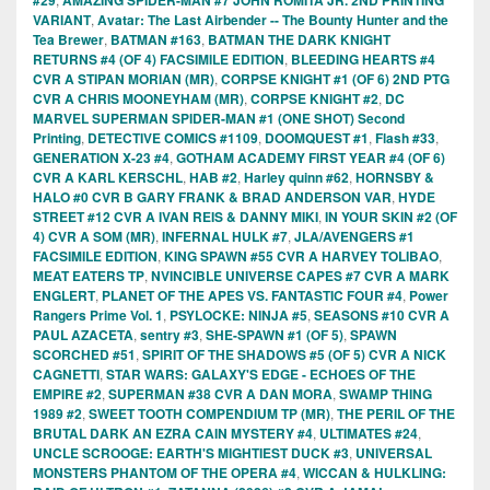
VARIANT
,
Avatar: The Last Airbender -- The Bounty Hunter and the
Tea Brewer
,
BATMAN #163
,
BATMAN THE DARK KNIGHT
RETURNS #4 (OF 4) FACSIMILE EDITION
,
BLEEDING HEARTS #4
CVR A STIPAN MORIAN (MR)
,
CORPSE KNIGHT #1 (OF 6) 2ND PTG
CVR A CHRIS MOONEYHAM (MR)
,
CORPSE KNIGHT #2
,
DC
MARVEL SUPERMAN SPIDER-MAN #1 (ONE SHOT) Second
Printing
,
DETECTIVE COMICS #1109
,
DOOMQUEST #1
,
Flash #33
,
GENERATION X-23 #4
,
GOTHAM ACADEMY FIRST YEAR #4 (OF 6)
CVR A KARL KERSCHL
,
HAB #2
,
Harley quinn #62
,
HORNSBY &
HALO #0 CVR B GARY FRANK & BRAD ANDERSON VAR
,
HYDE
STREET #12 CVR A IVAN REIS & DANNY MIKI
,
IN YOUR SKIN #2 (OF
4) CVR A SOM (MR)
,
INFERNAL HULK #7
,
JLA/AVENGERS #1
FACSIMILE EDITION
,
KING SPAWN #55 CVR A HARVEY TOLIBAO
,
MEAT EATERS TP
,
NVINCIBLE UNIVERSE CAPES #7 CVR A MARK
ENGLERT
,
PLANET OF THE APES VS. FANTASTIC FOUR #4
,
Power
Rangers Prime Vol. 1
,
PSYLOCKE: NINJA #5
,
SEASONS #10 CVR A
PAUL AZACETA
,
sentry #3
,
SHE-SPAWN #1 (OF 5)
,
SPAWN
SCORCHED #51
,
SPIRIT OF THE SHADOWS #5 (OF 5) CVR A NICK
CAGNETTI
,
STAR WARS: GALAXY'S EDGE - ECHOES OF THE
EMPIRE #2
,
SUPERMAN #38 CVR A DAN MORA
,
SWAMP THING
1989 #2
,
SWEET TOOTH COMPENDIUM TP (MR)
,
THE PERIL OF THE
BRUTAL DARK AN EZRA CAIN MYSTERY #4
,
ULTIMATES #24
,
UNCLE SCROOGE: EARTH'S MIGHTIEST DUCK #3
,
UNIVERSAL
MONSTERS PHANTOM OF THE OPERA #4
,
WICCAN & HULKLING: