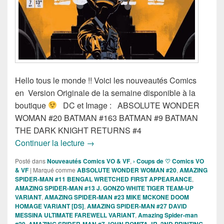
Hello tous le monde !! Voici les nouveautés Comics
en Version Originale de la semaine disponible à la
boutique
DC et Image : ABSOLUTE WONDER
WOMAN #20 BATMAN #163 BATMAN #9 BATMAN
THE DARK KNIGHT RETURNS #4
Sortie des comics VO de la semaine du
Continuer la lecture
→
Posté dans
Nouveautés Comics VO & VF
,
› Coups de ♡ Comics VO
& VF
|
Marqué comme
ABSOLUTE WONDER WOMAN #20
,
AMAZING
SPIDER-MAN #11 BENGAL WRETCHED FIRST APPEARANCE
,
AMAZING SPIDER-MAN #13 J. GONZO WHITE TIGER TEAM-UP
VARIANT
,
AMAZING SPIDER-MAN #23 MIKE MCKONE DOOM
HOMAGE VARIANT [DS]
,
AMAZING SPIDER-MAN #27 DAVID
MESSINA ULTIMATE FAREWELL VARIANT
,
Amazing Spider-man
#29
,
AMAZING SPIDER-MAN #7 JOHN ROMITA JR. 2ND PRINTING