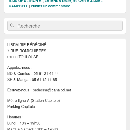
RAID OF ULTRON #1
,
ZATANNA (2026) #2 CVR A JAMAL
CAMPBELL
|
Publier un commentaire
Zone
Recherche :
Rechercher
principale
de
widget
pour
LIBRAIRIE BÉDÉCINÉ
la
7 RUE ROMIGUIÈRES
barre
latérale
31000 TOULOUSE
Appelez-nous :
BD & Comics : 05 61 21 64 44
SF & Manga : 05 61 12 11 85
Ecrivez-nous : bedecine@canalbd.net
Métro ligne A (Station Capitole)
Parking Capitole
Horaires :
Lundi : 13h – 19h30
Mardi à Samedi : 10h – 19h30