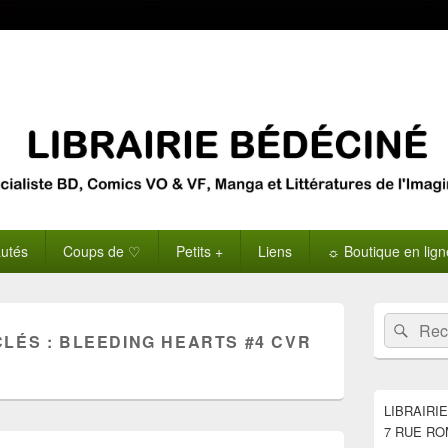
utés
Coups de ♡
Petits +
Liens
☼ Boutique en lig
Zone
Recherche 
Rech
principale
CLÉS :
BLEEDING HEARTS #4 CVR
de
widget
pour
la
LIBRAIRI
barre
7 RUE RO
latérale