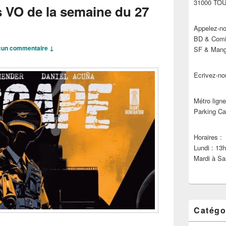
31000 TO
s VO de la semaine du 27
Appelez-no
BD & Comic
un commentaire ↓
SF & Manga
Ecrivez-no
Métro ligne
Parking Ca
Horaires :
Lundi : 13
Mardi à Sa
Catégo