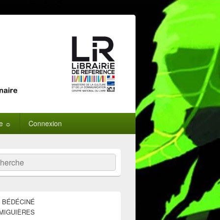
ne ☼
Connexion
:
ercher
E BÉDÉCINÉ
MIGUIÈRES