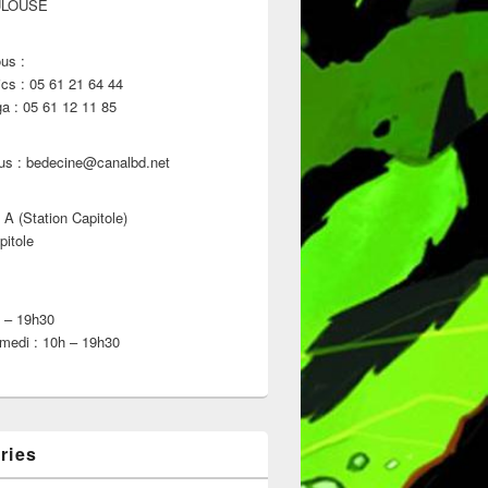
ULOUSE
us :
s : 05 61 21 64 44
 : 05 61 12 11 85
us : bedecine@canalbd.net
 A (Station Capitole)
pitole
h – 19h30
medi : 10h – 19h30
ries