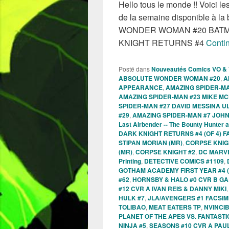
Hello tous le monde !! Voici 
de la semaine disponible à la
WONDER WOMAN #20 BATMA
KNIGHT RETURNS #4
Contin
Posté dans
Nouveautés Comics VO &
ABSOLUTE WONDER WOMAN #20
,
A
APPEARANCE
,
AMAZING SPIDER-MA
AMAZING SPIDER-MAN #23 MIKE M
SPIDER-MAN #27 DAVID MESSINA U
#29
,
AMAZING SPIDER-MAN #7 JOHN 
Last Airbender -- The Bounty Hunter 
DARK KNIGHT RETURNS #4 (OF 4) F
STIPAN MORIAN (MR)
,
CORPSE KNIGH
(MR)
,
CORPSE KNIGHT #2
,
DC MARVE
Printing
,
DETECTIVE COMICS #1109
,
GOTHAM ACADEMY FIRST YEAR #4 (
#62
,
HORNSBY & HALO #0 CVR B G
#12 CVR A IVAN REIS & DANNY MIKI
HULK #7
,
JLA/AVENGERS #1 FACSIMI
TOLIBAO
,
MEAT EATERS TP
,
NVINCI
PLANET OF THE APES VS. FANTASTI
NINJA #5
,
SEASONS #10 CVR A PAU