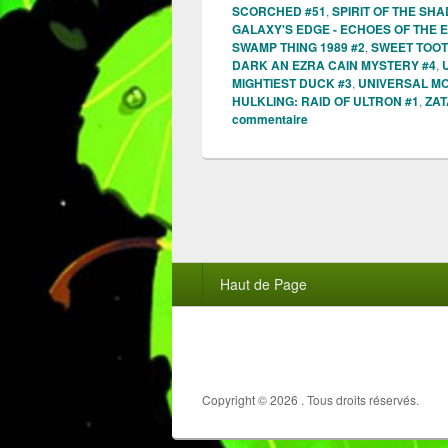
SCORCHED #51
,
SPIRIT OF THE SHA
GALAXY'S EDGE - ECHOES OF THE E
SWAMP THING 1989 #2
,
SWEET TOOT
DARK AN EZRA CAIN MYSTERY #4
,
MIGHTIEST DUCK #3
,
UNIVERSAL MO
HULKLING: RAID OF ULTRON #1
,
ZAT
commentaire
Menu
Haut de Page
du
pied
de
page
Copyright © 2026
. Tous droits réservés.