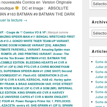
les nouveautés Comics en Version Originale
Catégories
 boutique
DC et Image : ABSOLUTE
N #163 BATMAN #9 BATMAN THE DARK
Sortie des comics VO de la semaine du 27 Mai 20
uer la lecture
→
Archiv
Archives
 VF
,
› Coups de ♡ Comics VO & VF
|
Marqué comme
MAZING SPIDER-MAN #11 BENGAL WRETCHED FIRST
N #13 J. GONZO WHITE TIGER TEAM-UP VARIANT
,
CKONE DOOM HOMAGE VARIANT [DS]
,
AMAZING
LTIMATE FAREWELL VARIANT
,
Amazing Spider-man
Article
ROMITA JR. 2ND PRINTING VARIANT
,
Avatar: The
and the Tea Brewer
,
BATMAN #163
,
BATMAN THE
Sortie 
ACSIMILE EDITION
,
BLEEDING HEARTS #4 CVR A
T #1 (OF 6) 2ND PTG CVR A CHRIS MOONEYHAM
Juillet 2
L SUPERMAN SPIDER-MAN #1 (ONE SHOT) Second
Sortie 
DOOMQUEST #1
,
Flash #33
,
GENERATION X-23 #4
,
Juillet 2
OF 6) CVR A KARL KERSCHL
,
HAB #2
,
Harley quinn
Sortie 
ARY FRANK & BRAD ANDERSON VAR
,
HYDE STREET
Juillet 2
,
IN YOUR SKIN #2 (OF 4) CVR A SOM (MR)
,
INFERNAL
Sortie 
LE EDITION
,
KING SPAWN #55 CVR A HARVEY
BLE UNIVERSE CAPES #7 CVR A MARK ENGLERT
,
Juillet 2
C FOUR #4
,
Power Rangers Prime Vol. 1
,
PSYLOCKE:
Sortie 
L AZACETA
,
sentry #3
,
SHE-SPAWN #1 (OF 5)
,
SPAWN
2026 !!