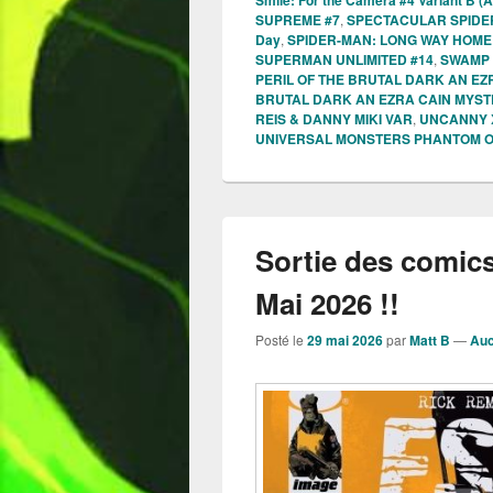
SUPREME #7
,
SPECTACULAR SPIDE
Day
,
SPIDER-MAN: LONG WAY HOME
SUPERMAN UNLIMITED #14
,
SWAMP T
PERIL OF THE BRUTAL DARK AN EZR
BRUTAL DARK AN EZRA CAIN MYST
REIS & DANNY MIKI VAR
,
UNCANNY 
UNIVERSAL MONSTERS PHANTOM OF 
Sortie des comic
Mai 2026 !!
Posté le
29 mai 2026
par
Matt B
—
Auc