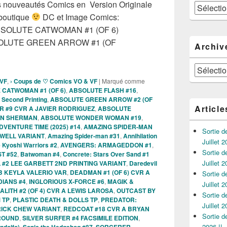
les nouveautés Comics en Version Originale
Catégories
 boutique
DC et Image Comics:
SOLUTE CATWOMAN #1 (OF 6)
OLUTE GREEN ARROW #1 (OF
Archiv
 comics VO de la semaine du 17 Juin 2026 !!
Archives
 VF
,
› Coups de ♡ Comics VO & VF
|
Marqué comme
CATWOMAN #1 (OF 6)
,
ABSOLUTE FLASH #16
,
econd Printing
,
ABSOLUTE GREEN ARROW #2 (OF
Article
 #9 CVR A JAVIER RODRIGUEZ
,
ABSOLUTE
EN SHERMAN
,
ABSOLUTE WONDER WOMAN #19
,
DVENTURE TIME (2025) #14
,
AMAZING SPIDER-MAN
Sortie 
EWELL VARIANT
,
Amazing Spider-man #31
,
Annihilation
Juillet 2
e Kyoshi Warriors #2
,
AVENGERS: ARMAGEDDON #1
,
Sortie 
T #52
,
Batwoman #4
,
Concrete: Stars Over Sand #1
Juillet 2
 #2 LEE GARBETT 2ND PRINTING VARIANT
,
Daredevil
B KEYLA VALERIO VAR
,
DEADMAN #1 (OF 6) CVR A
Sortie 
DIANS #4
,
INGLORIOUS X-FORCE #6
,
MAGIK &
Juillet 2
ITH #2 (OF 4) CVR A LEWIS LAROSA
,
OUTCAST BY
Sortie 
 TP
,
PLASTIC DEATH & DOLLS TP
,
PREDATOR:
Juillet 2
RICK CHEW VARIANT
,
REDCOAT #18 CVR A BRYAN
Sortie 
ROUND
,
SILVER SURFER #4 FACSIMILE EDITION
,
2026 !!
ndolfo)
,
Sonic the Hedgehog #87
,
SORCERER