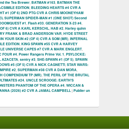
and the Tea Brewer
,
BATMAN #163
,
BATMAN THE
ACSIMILE EDITION
,
BLEEDING HEARTS #4 CVR A
T #1 (OF 6) 2ND PTG CVR A CHRIS MOONEYHAM
L SUPERMAN SPIDER-MAN #1 (ONE SHOT) Second
DOOMQUEST #1
,
Flash #33
,
GENERATION X-23 #4
,
OF 6) CVR A KARL KERSCHL
,
HAB #2
,
Harley quinn
ARY FRANK & BRAD ANDERSON VAR
,
HYDE STREET
,
IN YOUR SKIN #2 (OF 4) CVR A SOM (MR)
,
INFERNAL
LE EDITION
,
KING SPAWN #55 CVR A HARVEY
BLE UNIVERSE CAPES #7 CVR A MARK ENGLERT
,
C FOUR #4
,
Power Rangers Prime Vol. 1
,
PSYLOCKE:
L AZACETA
,
sentry #3
,
SHE-SPAWN #1 (OF 5)
,
SPAWN
DOWS #5 (OF 5) CVR A NICK CAGNETTI
,
STAR WARS:
MPIRE #2
,
SUPERMAN #38 CVR A DAN MORA
,
H COMPENDIUM TP (MR)
,
THE PERIL OF THE BRUTAL
ULTIMATES #24
,
UNCLE SCROOGE: EARTH'S
NSTERS PHANTOM OF THE OPERA #4
,
WICCAN &
ANNA (2026) #2 CVR A JAMAL CAMPBELL
|
Publier un