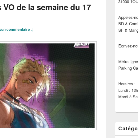
31000 TO
s VO de la semaine du 17
Appelez-no
BD & Comic
cun commentaire ↓
SF & Manga
Ecrivez-no
Métro ligne
Parking Ca
Horaires :
Lundi : 13
Mardi à Sa
Catégo