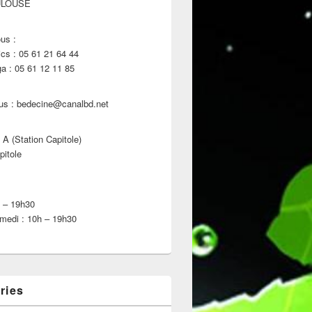
ULOUSE
us :
s : 05 61 21 64 44
 : 05 61 12 11 85
us : bedecine@canalbd.net
 A (Station Capitole)
pitole
h – 19h30
medi : 10h – 19h30
ries