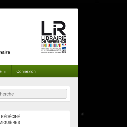
ne ☼
Connexion
:
ercher
E BÉDÉCINÉ
MIGUIÈRES