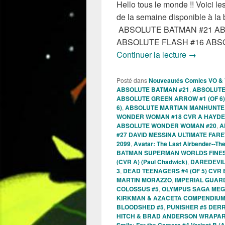
Hello tous le monde !! Voici 
de la semaine disponible à la
ABSOLUTE BATMAN #21 AB
ABSOLUTE FLASH #16 ABS
Sortie des
Continuer la lecture
→
Posté dans
Nouveautés Comics VO &
ABSOLUTE BATMAN #21
,
ABSOLUTE 
ABSOLUTE GREEN ARROW #1 (OF 6) S
6)
,
ABSOLUTE MARTIAN MANHUNTER
WONDER WOMAN #18 CVR A HAYD
ABSOLUTE WONDER WOMAN #20
,
A
#27 DAVID MESSINA ULTIMATE FAR
2099
,
Avatar: The Last Airbender--Th
BATMAN SUPERMAN WORLDS FINES
(CVR A) (Paul Chadwick)
,
DAREDEVIL
3
,
DEAD TEENAGERS #4 (OF 5) CVR 
MARTIN MORAZZO
,
IMPERIAL GUAR
COLOSSUS #5
,
OLYMPUS SAGA MEGAL
KIRKMAN & AZACETA COMPENDIUM
BLOODSHED #5
,
PUNISHER #5 DER
HITCH & BRAD ANDERSON WRAPA
Smile: For the Camera #4 Variant B (A