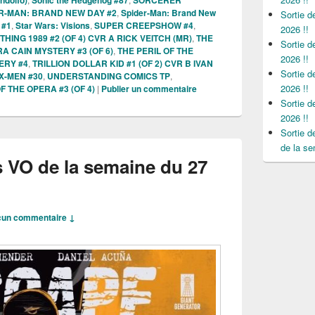
R-MAN: BRAND NEW DAY #2
,
Spider-Man: Brand New
Sortie 
 #1
,
Star Wars: Visions
,
SUPER CREEPSHOW #4
,
2026 !!
HING 1989 #2 (OF 4) CVR A RICK VEITCH (MR)
,
THE
Sortie 
A CAIN MYSTERY #3 (OF 6)
,
THE PERIL OF THE
2026 !!
ERY #4
,
TRILLION DOLLAR KID #1 (OF 2) CVR B IVAN
Sortie 
X-MEN #30
,
UNDERSTANDING COMICS TP
,
2026 !!
THE OPERA #3 (OF 4)
|
Publier un commentaire
Sortie 
2026 !!
Sortie 
de la se
s VO de la semaine du 27
un commentaire ↓