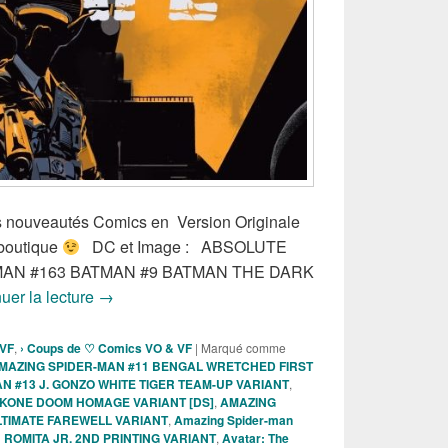
les nouveautés Comics en Version Originale
 boutique
DC et Image : ABSOLUTE
N #163 BATMAN #9 BATMAN THE DARK
Sortie des comics VO de la semaine du 27 Mai 20
uer la lecture
→
 VF
,
› Coups de ♡ Comics VO & VF
|
Marqué comme
MAZING SPIDER-MAN #11 BENGAL WRETCHED FIRST
N #13 J. GONZO WHITE TIGER TEAM-UP VARIANT
,
CKONE DOOM HOMAGE VARIANT [DS]
,
AMAZING
LTIMATE FAREWELL VARIANT
,
Amazing Spider-man
ROMITA JR. 2ND PRINTING VARIANT
,
Avatar: The