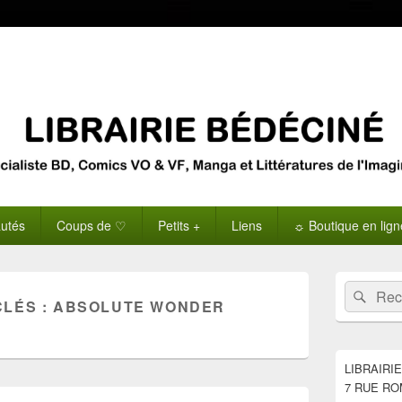
utés
Coups de ♡
Petits +
Liens
☼ Boutique en lig
Zone
Recherche 
Rech
principale
CLÉS :
ABSOLUTE WONDER
de
widget
pour
la
LIBRAIRI
barre
7 RUE RO
latérale