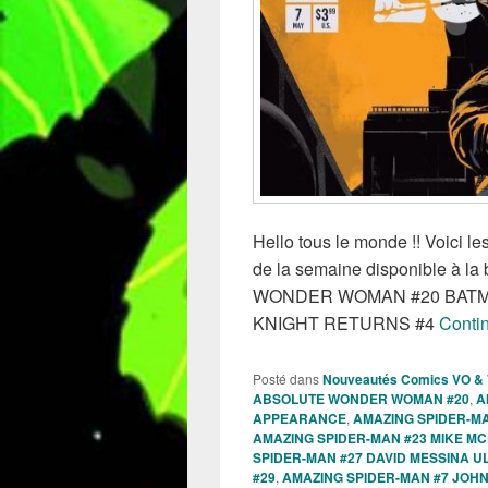
Hello tous le monde !! Voici 
de la semaine disponible à la
WONDER WOMAN #20 BATMA
KNIGHT RETURNS #4
Contin
Posté dans
Nouveautés Comics VO &
ABSOLUTE WONDER WOMAN #20
,
A
APPEARANCE
,
AMAZING SPIDER-MA
AMAZING SPIDER-MAN #23 MIKE M
SPIDER-MAN #27 DAVID MESSINA U
#29
,
AMAZING SPIDER-MAN #7 JOHN 