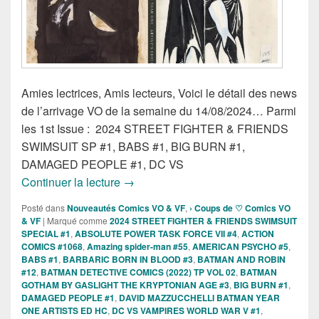
Amies lectrices, Amis lecteurs, Voici le détail des news
de l’arrivage VO de la semaine du 14/08/2024… Parmi
les 1st Issue : 2024 STREET FIGHTER & FRIENDS
SWIMSUIT SP #1, BABS #1, BIG BURN #1,
DAMAGED PEOPLE #1, DC VS
Sorties des Comics VO de la semaine d
Continuer la lecture
→
Posté dans
Nouveautés Comics VO & VF
,
› Coups de ♡ Comics VO
& VF
|
Marqué comme
2024 STREET FIGHTER & FRIENDS SWIMSUIT
SPECIAL #1
,
ABSOLUTE POWER TASK FORCE VII #4
,
ACTION
COMICS #1068
,
Amazing spider-man #55
,
AMERICAN PSYCHO #5
,
BABS #1
,
BARBARIC BORN IN BLOOD #3
,
BATMAN AND ROBIN
#12
,
BATMAN DETECTIVE COMICS (2022) TP VOL 02
,
BATMAN
GOTHAM BY GASLIGHT THE KRYPTONIAN AGE #3
,
BIG BURN #1
,
DAMAGED PEOPLE #1
,
DAVID MAZZUCCHELLI BATMAN YEAR
ONE ARTISTS ED HC
,
DC VS VAMPIRES WORLD WAR V #1
,