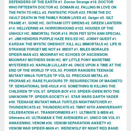
DEFENDERS OF THE EARTH #1
,
Doctor Strange #18
,
DOCTOR
WHO FIFTEENTH DOCTOR #2
,
DOMAIN #2
,
FALLING IN LOVE ON
THE PATH TO HELL #3
,
FANTASTIC FOUR #23
,
FROM THE DC
VAULT DEATH IN THE FAMILY ROBIN LIVES #2
,
Geiger #5
,
GILT
FRAME #1
,
GONE HC
,
GOTHAM CITY SIRENS #2
,
GREEN LANTERN
#14
,
HELLVERINE #4
,
HORRORHOUND #102
,
HOUSES OF THE
UNHOLY HC
,
IMMORTAL THOR #14
,
IRON FIST 50TH ANN SPECIAL
#1
,
JIMI HENDRIX PURPLE HAZE REG ED HC
,
JONNY QUEST #1
,
KARDAK THE MYSTIC ONESHOT
,
KILL ALL IMMORTALS #2
,
LIFE IS
STRANGE FORGET ME NOT #4
,
MIDST #1
,
MILES MORALES
SPIDER-MAN #23
,
MOONRAY HC ECHOES OF ASCENSION
,
MOONRAY MOTHERS SKIN HC
,
MY LITTLE PONY MARETIME
MYSTERIES #3
,
NAPALM LULLABY #6
,
ONCE UPON A TIME AT THE
END OF THE WORLD TP VOL 03
,
POWER RANGERS TEENAGE
MUTANT NINJA TURTLES TP VOL 02
,
PRECIOUS METAL #3
,
PROFANE #3
,
RARE FLAVOURS TP
,
RESURRECTION OF MAGNETO
TP
,
SENSATIONAL SHE-HULK #10
,
SOMETHING IS KILLING THE
CHILDREN TP VOL 07
,
SPIDER-BOY #10
,
SPIDER-GWEN INTO THE
UNKNOWN TP
,
SPIDER-SOCIETY #1
,
STAR WARS DARTH VADER
#49
,
TEENAGE MUTANT NINJA TURTLES NIGHTWATCHER #1
,
THUNDERCATS #2
,
THUNDERCATS #3
,
TMNT 40TH ANNIVERSARY
CELEBRATION #1
,
TRANSFORMERS #11
,
ULTIMATE X-MEN #5
,
Ultimates #3
,
ULTRAMAN X THE AVENGERS #1
,
UNICO GN VOL 01
AWAKENING
,
VENOM #36
,
VENOM SEPARATION ANXIETY #2
,
VENOM WAR SPIDER-MAN #1
,
WEREWOLF BY NIGHT RED BAND