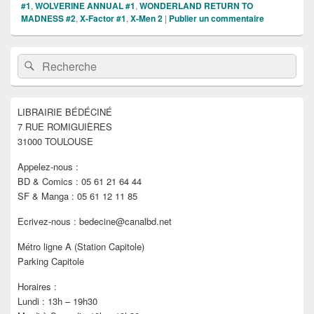
#1
,
WOLVERINE ANNUAL #1
,
WONDERLAND RETURN TO
MADNESS #2
,
X-Factor #1
,
X-Men 2
|
Publier un commentaire
Zone
Recherche :
Rechercher
principale
de
widget
pour
LIBRAIRIE BÉDÉCINÉ
la
7 RUE ROMIGUIÈRES
barre
latérale
31000 TOULOUSE
Appelez-nous :
BD & Comics : 05 61 21 64 44
SF & Manga : 05 61 12 11 85
Ecrivez-nous : bedecine@canalbd.net
Métro ligne A (Station Capitole)
Parking Capitole
Horaires :
Lundi : 13h – 19h30