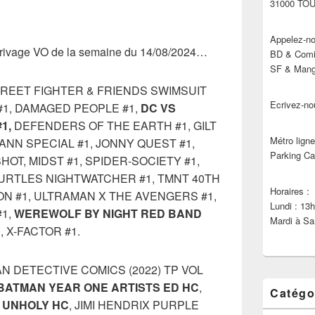
31000 TO
Appelez-no
’arrivage VO de la semaine du 14/08/2024…
BD & Comic
SF & Manga
TREET FIGHTER & FRIENDS SWIMSUIT
Ecrivez-no
 #1, DAMAGED PEOPLE #1,
DC VS
1,
DEFENDERS OF THE EARTH #1, GILT
Métro ligne
 ANN SPECIAL #1, JONNY QUEST #1,
Parking Ca
OT, MIDST #1, SPIDER-SOCIETY #1,
URTLES NIGHTWATCHER #1, TMNT 40TH
Horaires :
N #1, ULTRAMAN X THE AVENGERS #1,
Lundi : 13
#1,
WEREWOLF BY NIGHT RED BAND
Mardi à Sa
 X-FACTOR #1.
N DETECTIVE COMICS (2022) TP VOL
BATMAN YEAR ONE ARTISTS ED HC
,
Catégo
 UNHOLY HC
, JIMI HENDRIX PURPLE