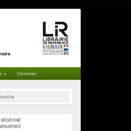
ne ☼
Connexion
:
ercher
E BÉDÉCINÉ
MIGUIÈRES