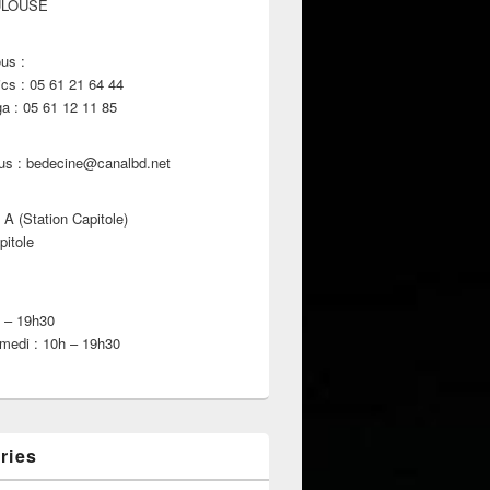
ULOUSE
us :
s : 05 61 21 64 44
 : 05 61 12 11 85
us : bedecine@canalbd.net
 A (Station Capitole)
pitole
h – 19h30
medi : 10h – 19h30
ries