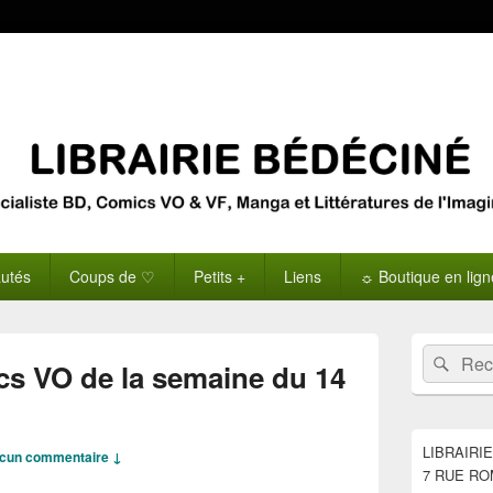
utés
Coups de ♡
Petits +
Liens
☼ Boutique en lig
Zone
Recherche 
Rech
principale
cs VO de la semaine du 14
de
widget
pour
la
LIBRAIRI
cun commentaire ↓
barre
7 RUE RO
latérale