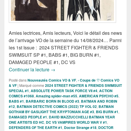
Amies lectrices, Amis lecteurs, Voici le détail des news
de l’arrivage VO de la semaine du 14/08/2024… Parmi
les 1st Issue : 2024 STREET FIGHTER & FRIENDS
SWIMSUIT SP #1, BABS #1, BIG BURN #1,
DAMAGED PEOPLE #1, DC VS
Sorties des Comics VO de la semaine d
Continuer la lecture
→
Posté dans
Nouveautés Comics VO & VF
,
› Coups de ♡ Comics VO
& VF
|
Marqué comme
2024 STREET FIGHTER & FRIENDS SWIMSUIT
SPECIAL #1
,
ABSOLUTE POWER TASK FORCE VII #4
,
ACTION
COMICS #1068
,
Amazing spider-man #55
,
AMERICAN PSYCHO #5
,
BABS #1
,
BARBARIC BORN IN BLOOD #3
,
BATMAN AND ROBIN
#12
,
BATMAN DETECTIVE COMICS (2022) TP VOL 02
,
BATMAN
GOTHAM BY GASLIGHT THE KRYPTONIAN AGE #3
,
BIG BURN #1
,
DAMAGED PEOPLE #1
,
DAVID MAZZUCCHELLI BATMAN YEAR
ONE ARTISTS ED HC
,
DC VS VAMPIRES WORLD WAR V #1
,
DEFENDERS OF THE EARTH #1
,
Doctor Strange #18
,
DOCTOR