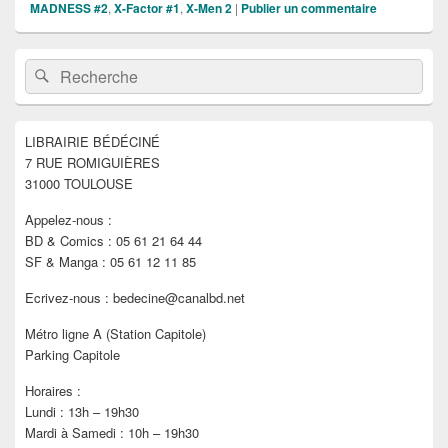
MADNESS #2
,
X-Factor #1
,
X-Men 2
|
Publier un commentaire
Zone
Recherche :
Rechercher
principale
de
widget
pour
LIBRAIRIE BÉDÉCINÉ
la
7 RUE ROMIGUIÈRES
barre
latérale
31000 TOULOUSE
Appelez-nous :
BD & Comics : 05 61 21 64 44
SF & Manga : 05 61 12 11 85
Ecrivez-nous : bedecine@canalbd.net
Métro ligne A (Station Capitole)
Parking Capitole
Horaires :
Lundi : 13h – 19h30
Mardi à Samedi : 10h – 19h30