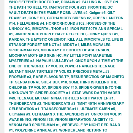
WHO FIFTEENTH DOCTOR #2
,
DOMAIN #2
,
FALLING IN LOVE ON
THE PATH TO HELL #3
,
FANTASTIC FOUR #23
,
FROM THE DC
VAULT DEATH IN THE FAMILY ROBIN LIVES #2
,
Geiger #5
,
GILT
FRAME #1
,
GONE HC
,
GOTHAM CITY SIRENS #2
,
GREEN LANTERN
#14
,
HELLVERINE #4
,
HORRORHOUND #102
,
HOUSES OF THE
UNHOLY HC
,
IMMORTAL THOR #14
,
IRON FIST 50TH ANN SPECIAL
#1
,
JIMI HENDRIX PURPLE HAZE REG ED HC
,
JONNY QUEST #1
,
KARDAK THE MYSTIC ONESHOT
,
KILL ALL IMMORTALS #2
,
LIFE IS
STRANGE FORGET ME NOT #4
,
MIDST #1
,
MILES MORALES
SPIDER-MAN #23
,
MOONRAY HC ECHOES OF ASCENSION
,
MOONRAY MOTHERS SKIN HC
,
MY LITTLE PONY MARETIME
MYSTERIES #3
,
NAPALM LULLABY #6
,
ONCE UPON A TIME AT THE
END OF THE WORLD TP VOL 03
,
POWER RANGERS TEENAGE
MUTANT NINJA TURTLES TP VOL 02
,
PRECIOUS METAL #3
,
PROFANE #3
,
RARE FLAVOURS TP
,
RESURRECTION OF MAGNETO
TP
,
SENSATIONAL SHE-HULK #10
,
SOMETHING IS KILLING THE
CHILDREN TP VOL 07
,
SPIDER-BOY #10
,
SPIDER-GWEN INTO THE
UNKNOWN TP
,
SPIDER-SOCIETY #1
,
STAR WARS DARTH VADER
#49
,
TEENAGE MUTANT NINJA TURTLES NIGHTWATCHER #1
,
THUNDERCATS #2
,
THUNDERCATS #3
,
TMNT 40TH ANNIVERSARY
CELEBRATION #1
,
TRANSFORMERS #11
,
ULTIMATE X-MEN #5
,
Ultimates #3
,
ULTRAMAN X THE AVENGERS #1
,
UNICO GN VOL 01
AWAKENING
,
VENOM #36
,
VENOM SEPARATION ANXIETY #2
,
VENOM WAR SPIDER-MAN #1
,
WEREWOLF BY NIGHT RED BAND
#1
,
WOLVERINE ANNUAL #1
,
WONDERLAND RETURN TO