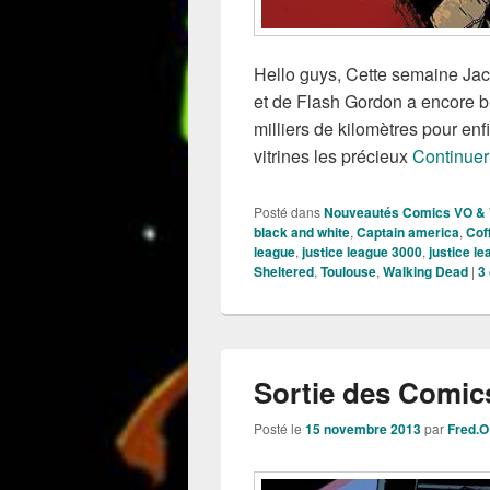
Hello guys, Cette semaine Jack
et de Flash Gordon a encore b
milliers de kilomètres pour enf
vitrines les précieux
Continuer
Posté dans
Nouveautés Comics VO &
black and white
,
Captain america
,
Coff
league
,
justice league 3000
,
justice l
Sheltered
,
Toulouse
,
Walking Dead
|
3
Sortie des Comics
Posté le
15 novembre 2013
par
Fred.O