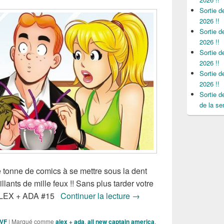
Sortie 
2026 !!
Sortie 
2026 !!
Sortie 
2026 !!
Sortie 
2026 !!
Sortie 
de la se
 tonne de comics à se mettre sous la dent
llants de mille feux !! Sans plus tarder votre
Sorties des Comics VO de 
: ALEX + ADA #15
Continuer la lecture
→
 VF
|
Marqué comme
alex + ada
,
all new captain america
,