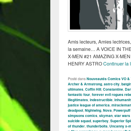
Amis lecteurs, Amies lectrices,
la semaine… A VOICE IN TH
X-MEN #21 AMAZING X-ME
HENRY ASTRO
Continuer la 
Posté dans
Nouveautés Comics VO &
Archer & Armstrong
,
astro city
,
batgir
ultimates
,
Coffin Hill
,
Constantine
,
Dar
fantastic four
,
forever evil rogues rebe
illegitimates
,
indestructible
,
inhumanit
justice league of america
,
miraclema
deadpool
,
Nightwing
,
Nova
,
Powerpuff 
simpsons comics
,
skyman
,
star wars
suicide squad
,
superboy
,
Superior Sp
of thunder
,
thunderbolts
,
Uncanny x-