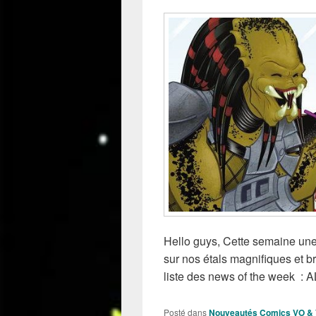
Hello guys, Cette semaine une
sur nos étals magnifiques et bri
liste des news of the week 
Posté dans
Nouveautés Comics VO &