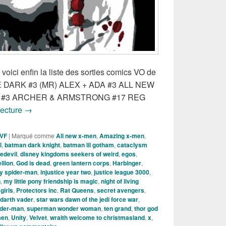
 voici enfin la liste des sorties comics VO de
E DARK #3 (MR) ALEX + ADA #3 ALL NEW
N #3 ARCHER & ARMSTRONG #17 REG
Sorties Comics VO de la semaine !!!
lecture
→
 VF
|
Marqué comme
All new x-men
,
Amazing x-men
,
l
,
batman dark knight
,
batman lil gotham
,
cataclysm
edevil
,
disney kingdoms seekers of weird
,
egos
,
llion
,
God is dead
,
green lantern corps
,
Harbinger
,
y spider-man
,
injustice year two
,
justice league 3000
,
n
,
my little pony friendship is magic
,
night of living
girls
,
Protectors inc
,
Rat Queens
,
secret avengers
,
 darth vader
,
star wars dawn of the jedi force war
,
ider-man
,
superman wonder woman
,
ten grand
,
thor god
men
,
Unity
,
Velvet
,
wraith welcome to christmasland
,
x
,