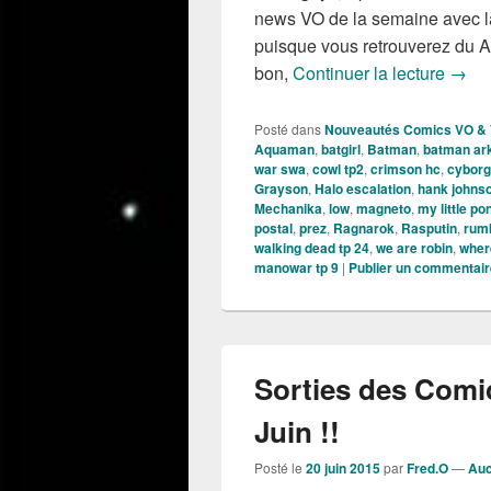
news VO de la semaine avec l
puisque vous retrouverez du A
Sorti
bon,
Continuer la lecture
→
Posté dans
Nouveautés Comics VO &
Aquaman
,
batgirl
,
Batman
,
batman ar
war swa
,
cowl tp2
,
crimson hc
,
cyborg
Grayson
,
Halo escalation
,
hank johnso
Mechanika
,
low
,
magneto
,
my little p
postal
,
prez
,
Ragnarok
,
Rasputin
,
rum
walking dead tp 24
,
we are robin
,
wher
manowar tp 9
|
Publier un commentair
Sorties des Comi
Juin !!
Posté le
20 juin 2015
par
Fred.O
—
Auc