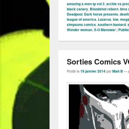
amazing x-men tp vol 3
,
archie vs pre
black canary
,
Bloodshot reborn
,
btvs
Deadpool
,
Dark horse presents
,
death
league of america
,
Lazarus
,
low
,
mega
simpsons comics
,
southern bastard
,
Wonder woman
,
X-O Manowar
|
Publi
Sorties Comics VO
Posté le
19 janvier 2014
par
Matt B
—