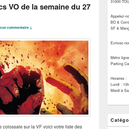
31000 TO
cs VO de la semaine du 27
Appelez-no
BD & Comic
cun commentaire ↓
SF & Manga
Ecrivez-no
Métro ligne
Parking Ca
Horaires :
Lundi : 13
Mardi à Sa
Catégo
colossale sur la VF voici votre liste des