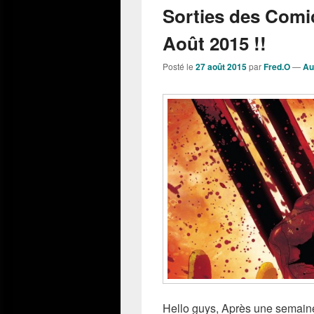
Sorties des Comi
Août 2015 !!
Posté le
27 août 2015
par
Fred.O
—
Au
Hello guys, Après une semaine 