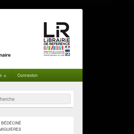
ne ☼
Connexion
:
ercher
E BÉDÉCINÉ
MIGUIÈRES