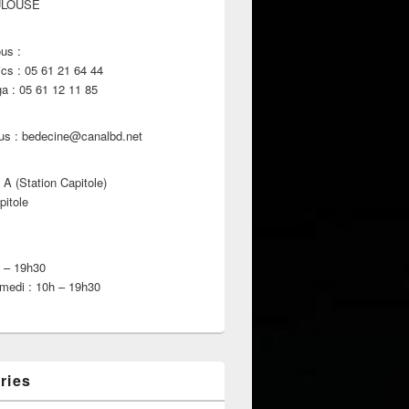
ULOUSE
us :
s : 05 61 21 64 44
 : 05 61 12 11 85
us : bedecine@canalbd.net
 A (Station Capitole)
pitole
h – 19h30
medi : 10h – 19h30
ries