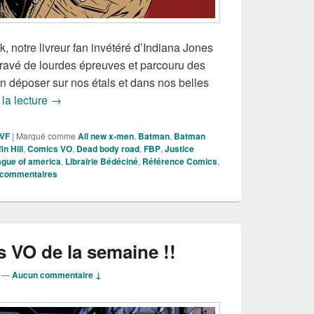
, notre livreur fan invétéré d’Indiana Jones
ravé de lourdes épreuves et parcouru des
in déposer sur nos étals et dans nos belles
Sorties des Comics VO de la semaine !!!
 la lecture
→
 VF
|
Marqué comme
All new x-men
,
Batman
,
Batman
in Hill
,
Comics VO
,
Dead body road
,
FBP
,
Justice
eague of america
,
Librairie Bédéciné
,
Référence Comics
,
commentaires
 VO de la semaine !!
—
Aucun commentaire ↓