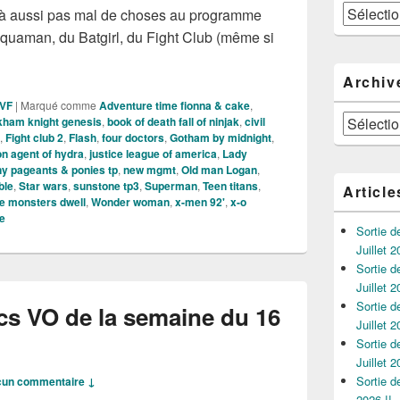
Catégories
à aussi pas mal de choses au programme
quaman, du Batgirl, du Fight Club (même si
es des Comics VO de la semaine du 27 Août 2015 !!
Archiv
 VF
|
Marqué comme
Adventure time fionna & cake
,
Archives
kham knight genesis
,
book of death fall of ninjak
,
civil
,
Fight club 2
,
Flash
,
four doctors
,
Gotham by midnight
,
n agent of hydra
,
justice league of america
,
Lady
ony pageants & ponies tp
,
new mgmt
,
Old man Logan
,
ble
,
Star wars
,
sunstone tp3
,
Superman
,
Teen titans
,
Article
e monsters dwell
,
Wonder woman
,
x-men 92'
,
x-o
e
Sortie 
Juillet 2
Sortie 
Juillet 2
Sortie 
cs VO de la semaine du 16
Juillet 2
Sortie 
Juillet 2
Sortie 
un commentaire ↓
2026 !!