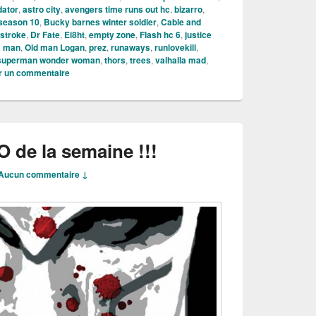
dator
,
astro city
,
avengers time runs out hc
,
bizarro
,
 season 10
,
Bucky barnes winter soldier
,
Cable and
stroke
,
Dr Fate
,
Ei8ht
,
empty zone
,
Flash hc 6
,
justice
 man
,
Old man Logan
,
prez
,
runaways
,
runlovekill
,
superman wonder woman
,
thors
,
trees
,
valhalla mad
,
er un commentaire
 de la semaine !!!
Aucun commentaire ↓