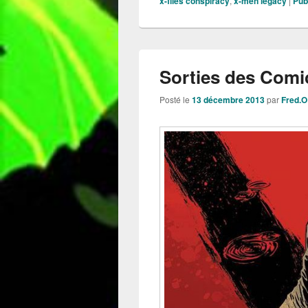
x-files conspiracy
,
x-men legacy
|
Pub
Sorties des Comic
Posté le
13 décembre 2013
par
Fred.O