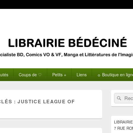
utés
Coups de ♡
Petits +
Liens
☼ Boutique en lig
Zone
Recherche 
Rech
principale
CLÉS :
JUSTICE LEAGUE OF
de
widget
pour
la
LIBRAIRI
barre
7 RUE RO
latérale