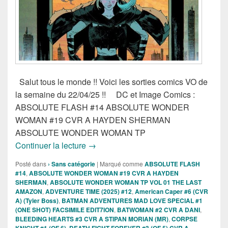
Salut tous le monde !! Voici les sorties comics VO de
la semaine du 22/04/25 !! DC et Image Comics :
ABSOLUTE FLASH #14 ABSOLUTE WONDER
WOMAN #19 CVR A HAYDEN SHERMAN
ABSOLUTE WONDER WOMAN TP
Sortie des comics VO de la semaine du 
Continuer la lecture
→
Posté dans
› Sans catégorie
|
Marqué comme
ABSOLUTE FLASH
#14
,
ABSOLUTE WONDER WOMAN #19 CVR A HAYDEN
SHERMAN
,
ABSOLUTE WONDER WOMAN TP VOL 01 THE LAST
AMAZON
,
ADVENTURE TIME (2025) #12
,
American Caper #6 (CVR
A) (Tyler Boss)
,
BATMAN ADVENTURES MAD LOVE SPECIAL #1
(ONE SHOT) FACSIMILE EDIT7ION
,
BATWOMAN #2 CVR A DANI
,
BLEEDING HEARTS #3 CVR A STIPAN MORIAN (MR)
,
CORPSE
KNIGHT #1 (OF 6)
,
DEATH FIGHT FOREVER #3 (OF 5) CVR A