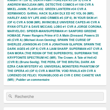
ANDREW MACLEAN (MR)
,
DETECTIVE COMICS #1108 CVR A
MIKEL JANIN
,
FLASH #32
,
GREEN LANTERN #34 CVR A
XERMANICO
,
Griffith)
,
HACK SLASH DLX ED HC VOL 06 (MR)
,
HARLEY AND IVY LIFE AND CRIMES #5 (OF 6)
,
IN YOUR SKIN #1
(OF 4) CVR A SOM (MR)
,
INVINCIBLE UNIVERSE CAPES #6 CVR A
RYAN OTTLEY & DAVE MCCAIG
,
LOBO #1 CVR A JORGE CORONA
,
MARVEL/DC: SPIDER-MAN/SUPERMAN #1 SANFORD GREENE
HOMAGE
,
Power Rangers Prime #13 A Main (Dressed
,
Powers 25
#8 (CVR A) (Michael Avon Oeming)
,
SPAWN THE CURSE OF
SHERLEE JOHNSON #5 CVR A JONATHAN GLAPION
,
SPAWN THE
DARK AGES #5 (OF 6) CVR A LIAM SHARP
,
SUPERMAN #37 CVR A
DAN MORA (THE REIGN OF THE SUPERBOYS)
,
SUPERMAN THE
KRYPTONITE SPECTRUM HC (MR)
,
The Crown: A Tale of Hell #2
(CVR B) (Bruno Seelig)
,
THE PERIL OF THE BRUTAL DARK AN
EZRA CAIN MYSTERY #3
,
UNIVERSAL MONSTERS PHANTOM OF
THE OPERA #3 (OF 4) CVR A MARTIN
,
VOID RIVALS #29 CVR A
LORENZO DE FELICI
,
YOUNGBLOOD #5 CVR C ERIC CANETE VAR
(MR)
|
Publier un commentaire
Zone
Recherche :
Rechercher
principale
de
widget
pour