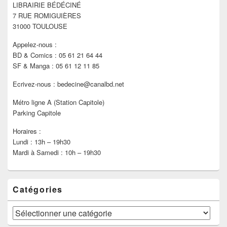
LIBRAIRIE BÉDÉCINÉ
la
7 RUE ROMIGUIÈRES
barre
latérale
31000 TOULOUSE
Appelez-nous :
BD & Comics : 05 61 21 64 44
SF & Manga : 05 61 12 11 85
Ecrivez-nous : bedecine@canalbd.net
Métro ligne A (Station Capitole)
Parking Capitole
Horaires :
Lundi : 13h – 19h30
Mardi à Samedi : 10h – 19h30
Catégories
Catégories