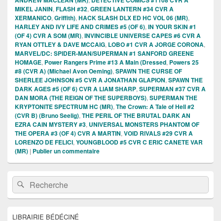
MIKEL JANIN
,
FLASH #32
,
GREEN LANTERN #34 CVR A
XERMANICO
,
Griffith)
,
HACK SLASH DLX ED HC VOL 06 (MR)
,
HARLEY AND IVY LIFE AND CRIMES #5 (OF 6)
,
IN YOUR SKIN #1
(OF 4) CVR A SOM (MR)
,
INVINCIBLE UNIVERSE CAPES #6 CVR A
RYAN OTTLEY & DAVE MCCAIG
,
LOBO #1 CVR A JORGE CORONA
,
MARVEL/DC: SPIDER-MAN/SUPERMAN #1 SANFORD GREENE
HOMAGE
,
Power Rangers Prime #13 A Main (Dressed
,
Powers 25
#8 (CVR A) (Michael Avon Oeming)
,
SPAWN THE CURSE OF
SHERLEE JOHNSON #5 CVR A JONATHAN GLAPION
,
SPAWN THE
DARK AGES #5 (OF 6) CVR A LIAM SHARP
,
SUPERMAN #37 CVR A
DAN MORA (THE REIGN OF THE SUPERBOYS)
,
SUPERMAN THE
KRYPTONITE SPECTRUM HC (MR)
,
The Crown: A Tale of Hell #2
(CVR B) (Bruno Seelig)
,
THE PERIL OF THE BRUTAL DARK AN
EZRA CAIN MYSTERY #3
,
UNIVERSAL MONSTERS PHANTOM OF
THE OPERA #3 (OF 4) CVR A MARTIN
,
VOID RIVALS #29 CVR A
LORENZO DE FELICI
,
YOUNGBLOOD #5 CVR C ERIC CANETE VAR
(MR)
|
Publier un commentaire
Zone
Recherche :
Rechercher
principale
de
widget
pour
LIBRAIRIE BÉDÉCINÉ
la