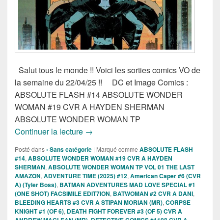
Salut tous le monde !! Voici les sorties comics VO de
la semaine du 22/04/25 !! DC et Image Comics :
ABSOLUTE FLASH #14 ABSOLUTE WONDER
WOMAN #19 CVR A HAYDEN SHERMAN
ABSOLUTE WONDER WOMAN TP
Sortie des comics VO de la semaine du 
Continuer la lecture
→
Posté dans
› Sans catégorie
|
Marqué comme
ABSOLUTE FLASH
#14
,
ABSOLUTE WONDER WOMAN #19 CVR A HAYDEN
SHERMAN
,
ABSOLUTE WONDER WOMAN TP VOL 01 THE LAST
AMAZON
,
ADVENTURE TIME (2025) #12
,
American Caper #6 (CVR
A) (Tyler Boss)
,
BATMAN ADVENTURES MAD LOVE SPECIAL #1
(ONE SHOT) FACSIMILE EDIT7ION
,
BATWOMAN #2 CVR A DANI
,
BLEEDING HEARTS #3 CVR A STIPAN MORIAN (MR)
,
CORPSE
KNIGHT #1 (OF 6)
,
DEATH FIGHT FOREVER #3 (OF 5) CVR A
ANDREW MACLEAN (MR)
,
DETECTIVE COMICS #1108 CVR A