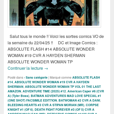
Salut tous le monde !! Voici les sorties comics VO de
la semaine du 22/04/25 !! DC et Image Comics :
ABSOLUTE FLASH #14 ABSOLUTE WONDER
WOMAN #19 CVR A HAYDEN SHERMAN
ABSOLUTE WONDER WOMAN TP
Sortie des comics VO de la semaine du 
Continuer la lecture
→
Posté dans
› Sans catégorie
|
Marqué comme
ABSOLUTE FLASH
#14
,
ABSOLUTE WONDER WOMAN #19 CVR A HAYDEN
SHERMAN
,
ABSOLUTE WONDER WOMAN TP VOL 01 THE LAST
AMAZON
,
ADVENTURE TIME (2025) #12
,
American Caper #6 (CVR
A) (Tyler Boss)
,
BATMAN ADVENTURES MAD LOVE SPECIAL #1
(ONE SHOT) FACSIMILE EDIT7ION
,
BATWOMAN #2 CVR A DANI
,
BLEEDING HEARTS #3 CVR A STIPAN MORIAN (MR)
,
CORPSE
KNIGHT #1 (OF 6)
,
DEATH FIGHT FOREVER #3 (OF 5) CVR A
ANDREW MACLEAN (MR)
,
DETECTIVE COMICS #1108 CVR A