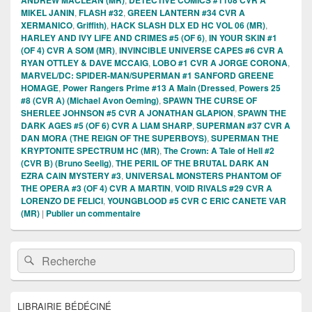
MIKEL JANIN
,
FLASH #32
,
GREEN LANTERN #34 CVR A
XERMANICO
,
Griffith)
,
HACK SLASH DLX ED HC VOL 06 (MR)
,
HARLEY AND IVY LIFE AND CRIMES #5 (OF 6)
,
IN YOUR SKIN #1
(OF 4) CVR A SOM (MR)
,
INVINCIBLE UNIVERSE CAPES #6 CVR A
RYAN OTTLEY & DAVE MCCAIG
,
LOBO #1 CVR A JORGE CORONA
,
MARVEL/DC: SPIDER-MAN/SUPERMAN #1 SANFORD GREENE
HOMAGE
,
Power Rangers Prime #13 A Main (Dressed
,
Powers 25
#8 (CVR A) (Michael Avon Oeming)
,
SPAWN THE CURSE OF
SHERLEE JOHNSON #5 CVR A JONATHAN GLAPION
,
SPAWN THE
DARK AGES #5 (OF 6) CVR A LIAM SHARP
,
SUPERMAN #37 CVR A
DAN MORA (THE REIGN OF THE SUPERBOYS)
,
SUPERMAN THE
KRYPTONITE SPECTRUM HC (MR)
,
The Crown: A Tale of Hell #2
(CVR B) (Bruno Seelig)
,
THE PERIL OF THE BRUTAL DARK AN
EZRA CAIN MYSTERY #3
,
UNIVERSAL MONSTERS PHANTOM OF
THE OPERA #3 (OF 4) CVR A MARTIN
,
VOID RIVALS #29 CVR A
LORENZO DE FELICI
,
YOUNGBLOOD #5 CVR C ERIC CANETE VAR
(MR)
|
Publier un commentaire
Zone
Recherche :
Rechercher
principale
de
widget
pour
LIBRAIRIE BÉDÉCINÉ
la