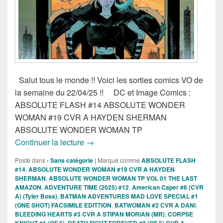
Salut tous le monde !! Voici les sorties comics VO de
la semaine du 22/04/25 !! DC et Image Comics :
ABSOLUTE FLASH #14 ABSOLUTE WONDER
WOMAN #19 CVR A HAYDEN SHERMAN
ABSOLUTE WONDER WOMAN TP
Sortie des comics VO de la semaine du 
Continuer la lecture
→
Posté dans
› Sans catégorie
|
Marqué comme
ABSOLUTE FLASH
#14
,
ABSOLUTE WONDER WOMAN #19 CVR A HAYDEN
SHERMAN
,
ABSOLUTE WONDER WOMAN TP VOL 01 THE LAST
AMAZON
,
ADVENTURE TIME (2025) #12
,
American Caper #6 (CVR
A) (Tyler Boss)
,
BATMAN ADVENTURES MAD LOVE SPECIAL #1
(ONE SHOT) FACSIMILE EDIT7ION
,
BATWOMAN #2 CVR A DANI
,
BLEEDING HEARTS #3 CVR A STIPAN MORIAN (MR)
,
CORPSE
KNIGHT #1 (OF 6)
,
DEATH FIGHT FOREVER #3 (OF 5) CVR A