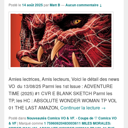
Posté le
14 août 2025
par
Matt B
—
Aucun commentaire ↓
Amies lectrices, Amis lecteurs, Voici le détail des news
VO du 13/08/25 Parmi les 1st Issue : ADVENTURE
TIME (2025) #1 CVR E BLANK SKETCH Parmi les
TP, les HC : ABSOLUTE WONDER WOMAN TP VOL
Sorties des C
01 THE LAST AMAZON,
Continuer la lecture
→
Posté dans
Nouveautés Comics VO & VF
,
› Coups de ♡ Comics VO
& VF
|
Marqué comme
1 75960620483003611 MILES MORALES: