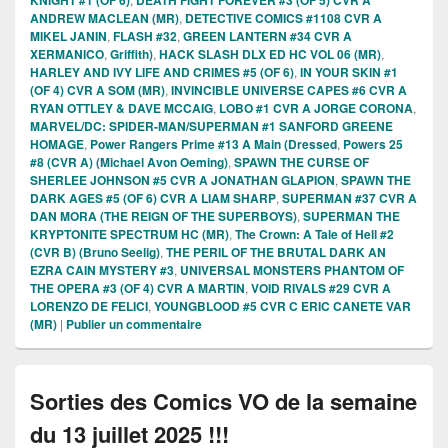
ANDREW MACLEAN (MR)
,
DETECTIVE COMICS #1108 CVR A
MIKEL JANIN
,
FLASH #32
,
GREEN LANTERN #34 CVR A
XERMANICO
,
Griffith)
,
HACK SLASH DLX ED HC VOL 06 (MR)
,
HARLEY AND IVY LIFE AND CRIMES #5 (OF 6)
,
IN YOUR SKIN #1
(OF 4) CVR A SOM (MR)
,
INVINCIBLE UNIVERSE CAPES #6 CVR A
RYAN OTTLEY & DAVE MCCAIG
,
LOBO #1 CVR A JORGE CORONA
,
MARVEL/DC: SPIDER-MAN/SUPERMAN #1 SANFORD GREENE
HOMAGE
,
Power Rangers Prime #13 A Main (Dressed
,
Powers 25
#8 (CVR A) (Michael Avon Oeming)
,
SPAWN THE CURSE OF
SHERLEE JOHNSON #5 CVR A JONATHAN GLAPION
,
SPAWN THE
DARK AGES #5 (OF 6) CVR A LIAM SHARP
,
SUPERMAN #37 CVR A
DAN MORA (THE REIGN OF THE SUPERBOYS)
,
SUPERMAN THE
KRYPTONITE SPECTRUM HC (MR)
,
The Crown: A Tale of Hell #2
(CVR B) (Bruno Seelig)
,
THE PERIL OF THE BRUTAL DARK AN
EZRA CAIN MYSTERY #3
,
UNIVERSAL MONSTERS PHANTOM OF
THE OPERA #3 (OF 4) CVR A MARTIN
,
VOID RIVALS #29 CVR A
LORENZO DE FELICI
,
YOUNGBLOOD #5 CVR C ERIC CANETE VAR
(MR)
|
Publier un commentaire
Sorties des Comics VO de la semaine
du 13 juillet 2025 !!!