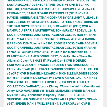
SPIDER-MAN #36
,
ABSOLUTE WONDER WOMAN TP VOL 01 THE
LAST AMAZON
,
ADVENTURE TIME (2025) #1 CVR E BLANK
SKETCH
,
Aquaman #8
,
BATMAN AND ROBIN #24 CVR A JAVIER
FERNANDEZ
,
BATMAN DARK PATTERNS #9 (OF 12) CVR A
HAYDEN SHERMAN
,
BATMAN GOTHAM BY GASLIGHT A LEAGUE
FOR JUSTICE #2 (OF 6) CVR A LEANDRO FERNANDEZ
,
BRING ON
THE BAD GUYS: RED SKULL #1
,
BUG WARS #6 (OF 6) CVR A
MAHMUD ASRAR & MATTHEW WILSON (MR)
,
DAREDEVIL #24 J.
SCOTT CAMPBELL JUST SPECTACULAR COLLECTION VARIANT
,
DEADLY TALES OF THE GUNSLINGER SPAWN #8 CVR A BJORN
BARENDS
,
DEN Volume 1 à 5 HC
,
EDDIE BROCK: CARNAGE #7 J.
SCOTT CAMPBELL JUST SPECTACULAR COLLECTION VARIANT
,
Fantastic Four #2
,
Flavor Girls: Return to the Mothership HC
,
FREE
PLANET #4 CVR A JED DOUGHERTY
,
Godzilla: Here There Be
Aliens #3 Cover A
,
I HATE FAIRYLAND #43 CVR B DEREK
LAUFMAN & JEAN FRANCOIS BEAULIEU F*CK (UNCENSORED)
FAIRYLAND VAR (MR)
,
I WAS A FASHION SCHOOL SERIAL KILLER
#5 (OF 5) CVR B DANIEL HILLYARD & MICHELLE MADSEN BLOOD
BATH VAR (MR)
,
KING SPAWN #48 CVR A KIBAR
,
LAURA KINNEY
WOLVERINE #9 J. SCOTT CAMPBELL JUST SPECTACULAR
COLLECTION VARIANT
,
Laura Kinney: Wolverine Vol. 1 - One-Mutant
Army
,
MAD MAGAZINE #45
,
MILES MORALES: SPIDER-MAN #36
,
My Little Pony: Friendship is Spooky
,
POWERPUFF GIRLS
SUPERVILLAIN SUMMER SPECTACULAR #1 (ONE SHOT)
,
SPAWN
#367
,
SPIDER-MAN & WOLVERINE #4
,
SUPERGIRL #4 CVR B