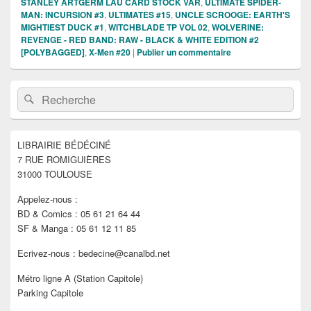
STANLEY ARTGERM LAU CARD STOCK VAR
,
ULTIMATE SPIDER-
MAN: INCURSION #3
,
ULTIMATES #15
,
UNCLE SCROOGE: EARTH'S
MIGHTIEST DUCK #1
,
WITCHBLADE TP VOL 02
,
WOLVERINE:
REVENGE - RED BAND: RAW - BLACK & WHITE EDITION #2
[POLYBAGGED]
,
X-Men #20
|
Publier un commentaire
Zone
Recherche :
Rechercher
principale
de
widget
pour
LIBRAIRIE BÉDÉCINÉ
la
7 RUE ROMIGUIÈRES
barre
latérale
31000 TOULOUSE
Appelez-nous :
BD & Comics : 05 61 21 64 44
SF & Manga : 05 61 12 11 85
Ecrivez-nous : bedecine@canalbd.net
Métro ligne A (Station Capitole)
Parking Capitole