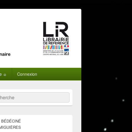
ne ☼
Connexion
:
ercher
E BÉDÉCINÉ
MIGUIÈRES