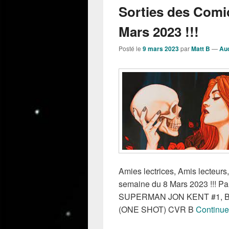
Sorties des Comi
Mars 2023 !!!
Posté le
9 mars 2023
par
Matt B
—
Au
Amies lectrices, Amis lecteurs,
semaine du 8 Mars 2023 !!! 
SUPERMAN JON KENT #1, 
(ONE SHOT) CVR B
Continuer