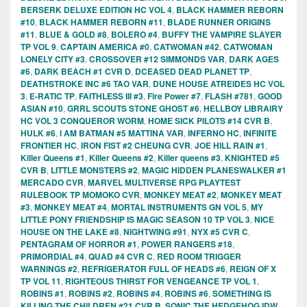
BERSERK DELUXE EDITION HC VOL 4
,
BLACK HAMMER REBORN
#10
,
BLACK HAMMER REBORN #11
,
BLADE RUNNER ORIGINS
#11
,
BLUE & GOLD #8
,
BOLERO #4
,
BUFFY THE VAMPIRE SLAYER
TP VOL 9
,
CAPTAIN AMERICA #0
,
CATWOMAN #42
,
CATWOMAN
LONELY CITY #3
,
CROSSOVER #12 SIMMONDS VAR
,
DARK AGES
#6
,
DARK BEACH #1 CVR D
,
DCEASED DEAD PLANET TP
,
DEATHSTROKE INC #6 TAO VAR
,
DUNE HOUSE ATREIDES HC VOL
3
,
E-RATIC TP
,
FAITHLESS III #3
,
Fire Power #7
,
FLASH #781
,
GOOD
ASIAN #10
,
GRRL SCOUTS STONE GHOST #6
,
HELLBOY LIBRAIRY
HC VOL 3 CONQUEROR WORM
,
HOME SICK PILOTS #14 CVR B
,
HULK #6
,
I AM BATMAN #5 MATTINA VAR
,
INFERNO HC
,
INFINITE
FRONTIER HC
,
IRON FIST #2 CHEUNG CVR
,
JOE HILL RAIN #1
,
Killer Queens #1
,
Killer Queens #2
,
Killer queens #3
,
KNIGHTED #5
CVR B
,
LITTLE MONSTERS #2
,
MAGIC HIDDEN PLANESWALKER #1
MERCADO CVR
,
MARVEL MULTIVERSE RPG PLAYTEST
RULEBOOK TP MOMOKO CVR
,
MONKEY MEAT #2
,
MONKEY MEAT
#3
,
MONKEY MEAT #4
,
MORTAL INSTRUMENTS GN VOL 5
,
MY
LITTLE PONY FRIENDSHIP IS MAGIC SEASON 10 TP VOL 3
,
NICE
HOUSE ON THE LAKE #8
,
NIGHTWING #91
,
NYX #5 CVR C
,
PENTAGRAM OF HORROR #1
,
POWER RANGERS #18
,
PRIMORDIAL #4
,
QUAD #4 CVR C
,
RED ROOM TRIGGER
WARNINGS #2
,
REFRIGERATOR FULL OF HEADS #6
,
REIGN OF X
TP VOL 11
,
RIGHTEOUS THIRST FOR VENGEANCE TP VOL 1
,
ROBINS #1
,
ROBINS #2
,
ROBINS #4
,
ROBINS #6
,
SOMETHING IS
KILLING THE CHILDREN #21 CVR B
,
SONIC THE HEDGEHOG IDW