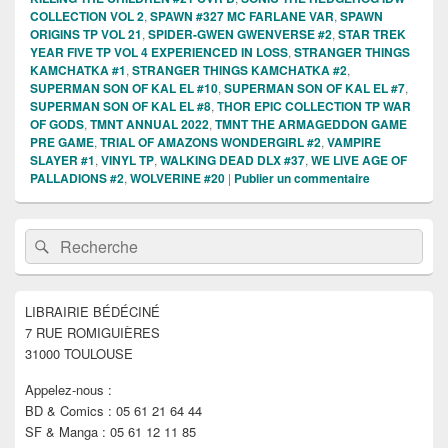
COLLECTION VOL 2
,
SPAWN #327 MC FARLANE VAR
,
SPAWN
ORIGINS TP VOL 21
,
SPIDER-GWEN GWENVERSE #2
,
STAR TREK
YEAR FIVE TP VOL 4 EXPERIENCED IN LOSS
,
STRANGER THINGS
KAMCHATKA #1
,
STRANGER THINGS KAMCHATKA #2
,
SUPERMAN SON OF KAL EL #10
,
SUPERMAN SON OF KAL EL #7
,
SUPERMAN SON OF KAL EL #8
,
THOR EPIC COLLECTION TP WAR
OF GODS
,
TMNT ANNUAL 2022
,
TMNT THE ARMAGEDDON GAME
PRE GAME
,
TRIAL OF AMAZONS WONDERGIRL #2
,
VAMPIRE
SLAYER #1
,
VINYL TP
,
WALKING DEAD DLX #37
,
WE LIVE AGE OF
PALLADIONS #2
,
WOLVERINE #20
|
Publier un commentaire
Zone
Recherche :
Rechercher
principale
de
widget
pour
LIBRAIRIE BÉDÉCINÉ
la
7 RUE ROMIGUIÈRES
barre
latérale
31000 TOULOUSE
Appelez-nous :
BD & Comics : 05 61 21 64 44
SF & Manga : 05 61 12 11 85