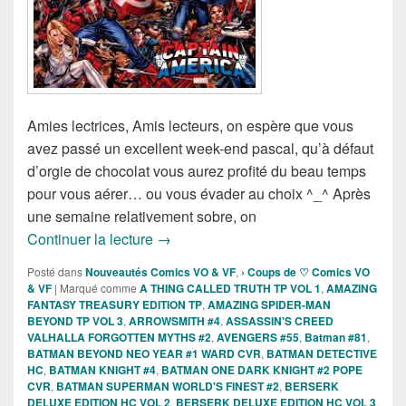
Amies lectrices, Amis lecteurs, on espère que vous
avez passé un excellent week-end pascal, qu’à défaut
d’orgie de chocolat vous aurez profité du beau temps
pour vous aérer… ou vous évader au choix ^_^ Après
une semaine relativement sobre, on
Sorties des Comics VO de la semaine du
Continuer la lecture
→
Posté dans
Nouveautés Comics VO & VF
,
› Coups de ♡ Comics VO
& VF
|
Marqué comme
A THING CALLED TRUTH TP VOL 1
,
AMAZING
FANTASY TREASURY EDITION TP
,
AMAZING SPIDER-MAN
BEYOND TP VOL 3
,
ARROWSMITH #4
,
ASSASSIN'S CREED
VALHALLA FORGOTTEN MYTHS #2
,
AVENGERS #55
,
Batman #81
,
BATMAN BEYOND NEO YEAR #1 WARD CVR
,
BATMAN DETECTIVE
HC
,
BATMAN KNIGHT #4
,
BATMAN ONE DARK KNIGHT #2 POPE
CVR
,
BATMAN SUPERMAN WORLD'S FINEST #2
,
BERSERK
DELUXE EDITION HC VOL 2
,
BERSERK DELUXE EDITION HC VOL 3
,