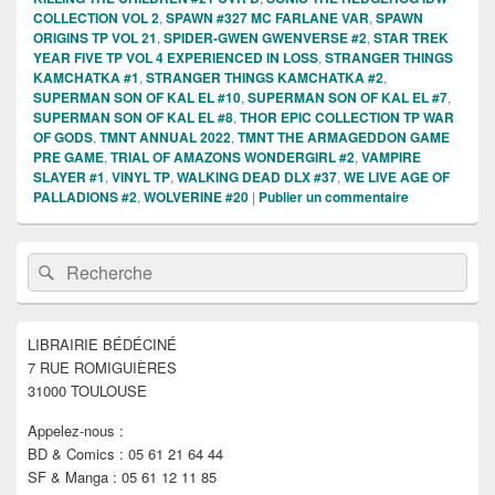
COLLECTION VOL 2
,
SPAWN #327 MC FARLANE VAR
,
SPAWN
ORIGINS TP VOL 21
,
SPIDER-GWEN GWENVERSE #2
,
STAR TREK
YEAR FIVE TP VOL 4 EXPERIENCED IN LOSS
,
STRANGER THINGS
KAMCHATKA #1
,
STRANGER THINGS KAMCHATKA #2
,
SUPERMAN SON OF KAL EL #10
,
SUPERMAN SON OF KAL EL #7
,
SUPERMAN SON OF KAL EL #8
,
THOR EPIC COLLECTION TP WAR
OF GODS
,
TMNT ANNUAL 2022
,
TMNT THE ARMAGEDDON GAME
PRE GAME
,
TRIAL OF AMAZONS WONDERGIRL #2
,
VAMPIRE
SLAYER #1
,
VINYL TP
,
WALKING DEAD DLX #37
,
WE LIVE AGE OF
PALLADIONS #2
,
WOLVERINE #20
|
Publier un commentaire
Zone
Recherche :
Rechercher
principale
de
widget
pour
LIBRAIRIE BÉDÉCINÉ
la
7 RUE ROMIGUIÈRES
barre
latérale
31000 TOULOUSE
Appelez-nous :
BD & Comics : 05 61 21 64 44
SF & Manga : 05 61 12 11 85