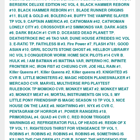
BERSERK DELUXE EDITION HC VOL 4
,
BLACK HAMMER REBORN
#10
,
BLACK HAMMER REBORN #11
,
BLADE RUNNER ORIGINS
#11
,
BLUE & GOLD #8
,
BOLERO #4
,
BUFFY THE VAMPIRE SLAYER
TP VOL 9
,
CAPTAIN AMERICA #0
,
CATWOMAN #42
,
CATWOMAN
LONELY CITY #3
,
CROSSOVER #12 SIMMONDS VAR
,
DARK AGES
#6
,
DARK BEACH #1 CVR D
,
DCEASED DEAD PLANET TP
,
DEATHSTROKE INC #6 TAO VAR
,
DUNE HOUSE ATREIDES HC VOL
3
,
E-RATIC TP
,
FAITHLESS III #3
,
Fire Power #7
,
FLASH #781
,
GOOD
ASIAN #10
,
GRRL SCOUTS STONE GHOST #6
,
HELLBOY LIBRAIRY
HC VOL 3 CONQUEROR WORM
,
HOME SICK PILOTS #14 CVR B
,
HULK #6
,
I AM BATMAN #5 MATTINA VAR
,
INFERNO HC
,
INFINITE
FRONTIER HC
,
IRON FIST #2 CHEUNG CVR
,
JOE HILL RAIN #1
,
Killer Queens #1
,
Killer Queens #2
,
Killer queens #3
,
KNIGHTED #5
CVR B
,
LITTLE MONSTERS #2
,
MAGIC HIDDEN PLANESWALKER #1
MERCADO CVR
,
MARVEL MULTIVERSE RPG PLAYTEST
RULEBOOK TP MOMOKO CVR
,
MONKEY MEAT #2
,
MONKEY MEAT
#3
,
MONKEY MEAT #4
,
MORTAL INSTRUMENTS GN VOL 5
,
MY
LITTLE PONY FRIENDSHIP IS MAGIC SEASON 10 TP VOL 3
,
NICE
HOUSE ON THE LAKE #8
,
NIGHTWING #91
,
NYX #5 CVR C
,
PENTAGRAM OF HORROR #1
,
POWER RANGERS #18
,
PRIMORDIAL #4
,
QUAD #4 CVR C
,
RED ROOM TRIGGER
WARNINGS #2
,
REFRIGERATOR FULL OF HEADS #6
,
REIGN OF X
TP VOL 11
,
RIGHTEOUS THIRST FOR VENGEANCE TP VOL 1
,
ROBINS #1
,
ROBINS #2
,
ROBINS #4
,
ROBINS #6
,
SOMETHING IS
KILLING THE CHILDREN #21 CVR B
,
SONIC THE HEDGEHOG IDW