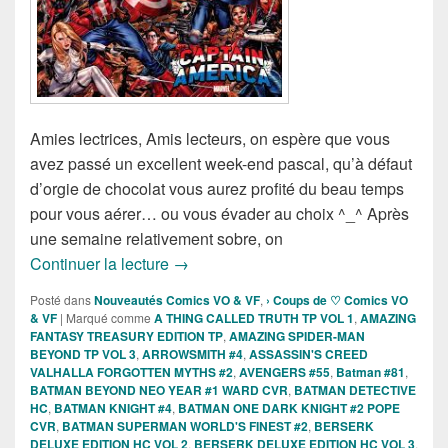
Amies lectrices, Amis lecteurs, on espère que vous
avez passé un excellent week-end pascal, qu’à défaut
d’orgie de chocolat vous aurez profité du beau temps
pour vous aérer… ou vous évader au choix ^_^ Après
une semaine relativement sobre, on
Sorties des Comics VO de la semaine du
Continuer la lecture
→
Posté dans
Nouveautés Comics VO & VF
,
› Coups de ♡ Comics VO
& VF
|
Marqué comme
A THING CALLED TRUTH TP VOL 1
,
AMAZING
FANTASY TREASURY EDITION TP
,
AMAZING SPIDER-MAN
BEYOND TP VOL 3
,
ARROWSMITH #4
,
ASSASSIN'S CREED
VALHALLA FORGOTTEN MYTHS #2
,
AVENGERS #55
,
Batman #81
,
BATMAN BEYOND NEO YEAR #1 WARD CVR
,
BATMAN DETECTIVE
HC
,
BATMAN KNIGHT #4
,
BATMAN ONE DARK KNIGHT #2 POPE
CVR
,
BATMAN SUPERMAN WORLD'S FINEST #2
,
BERSERK
DELUXE EDITION HC VOL 2
,
BERSERK DELUXE EDITION HC VOL 3
,