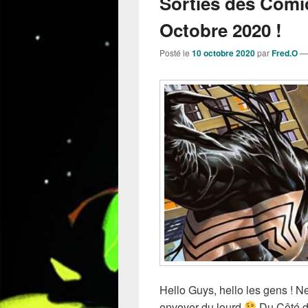
Sorties des Comi
Octobre 2020 !
Posté le
10 octobre 2020
par
Fred.O
Hello Guys, hello les gens !
envoyer du lourd
Du Côté d