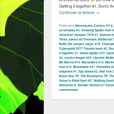
Getting it together #1, Sonic
Sorties d
Continuer la lecture
→
Posté dans
Nouveautés Comics VO &
screenplay #3
,
Amazing Spider-man 
American Vampire 1976 #1
,
Batman #
Three Jokers #2 Premium
,
Bédéciné 
Buffy the vampre slayer #18
,
Champio
Cyberpunk 2077 Trauma team #2
,
Dec
it together #1
,
Ghost-Spider #10
,
Giant
#3
,
Justice league #54
,
Librairie Bédé
Ms Marvel #15
,
Marauders #13
,
Marke
man #19
,
Moonshine #21
,
Patriotika #
snapshot #1
,
Spy Island #2
,
Star trek 
Beast Boy TP
,
The Resistance TP
,
Tho
Venus in Blind Spot HC
,
Walking Dead
Wolverine 6
,
Wonder Woman #1 Facsi
commentaire