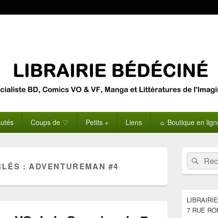
utés
Coups de ♡
Petits +
Liens
☼ Boutique en lig
Zone
Recherche 
Rech
principale
CLÉS :
ADVENTUREMAN #4
de
widget
pour
la
LIBRAIRI
barre
7 RUE RO
latérale