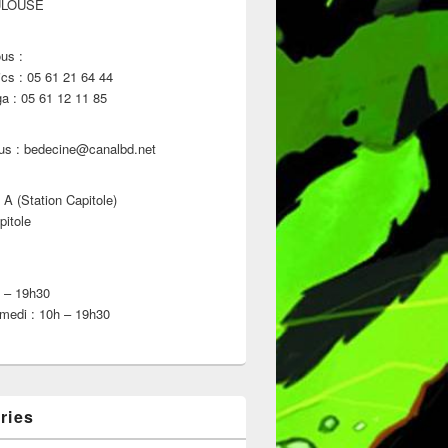
ULOUSE
us :
s : 05 61 21 64 44
 : 05 61 12 11 85
us : bedecine@canalbd.net
 A (Station Capitole)
pitole
h – 19h30
medi : 10h – 19h30
ries