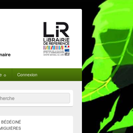
ne ☼
Connexion
:
ercher
E BÉDÉCINÉ
MIGUIÈRES