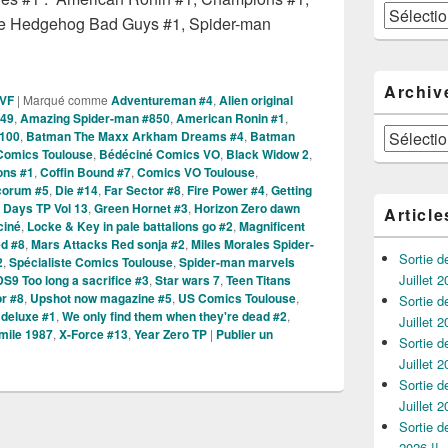
Catégories
 the Hedgehog Bad Guys #1, Spider-man
es Comics VO de la Semaine du 7 Octobre 2020 !
Archiv
 VF
|
Marqué comme
Adventureman #4
,
Alien original
#49
,
Amazing Spider-man #850
,
American Ronin #1
,
Archives
100
,
Batman The Maxx Arkham Dreams #4
,
Batman
Comics Toulouse
,
Bédéciné Comics VO
,
Black Widow 2
,
ns #1
,
Coffin Bound #7
,
Comics VO Toulouse
,
orum #5
,
Die #14
,
Far Sector #8
,
Fire Power #4
,
Getting
 Days TP Vol 13
,
Green Hornet #3
,
Horizon Zero dawn
Article
ciné
,
Locke & Key in pale battalions go #2
,
Magnificent
d #8
,
Mars Attacks Red sonja #2
,
Miles Morales Spider-
Sortie 
2
,
Spécialiste Comics Toulouse
,
Spider-man marvels
Juillet 2
DS9 Too long a sacrifice #3
,
Star wars 7
,
Teen Titans
r #8
,
Upshot now magazine #5
,
US Comics Toulouse
,
Sortie 
 deluxe #1
,
We only find them when they're dead #2
,
Juillet 2
mile 1987
,
X-Force #13
,
Year Zero TP
|
Publier un
Sortie 
Juillet 2
Sortie 
Juillet 2
Sortie 
2026 !!