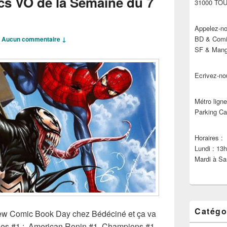
cs VO de la Semaine du 7
31000 TO
Appelez-no
BD & Comic
—
Aucun commentaire ↓
SF & Manga
Ecrivez-no
Métro ligne
Parking Ca
Horaires :
Lundi : 13
Mardi à Sa
Catégo
 New Comic Book Day chez Bédéciné et ça va
es #1 : American Ronin #1, Champions #1,