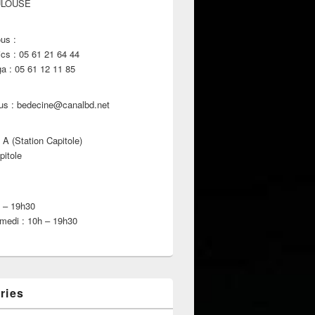
ULOUSE
us :
s : 05 61 21 64 44
 : 05 61 12 11 85
us : bedecine@canalbd.net
 A (Station Capitole)
pitole
h – 19h30
medi : 10h – 19h30
ries