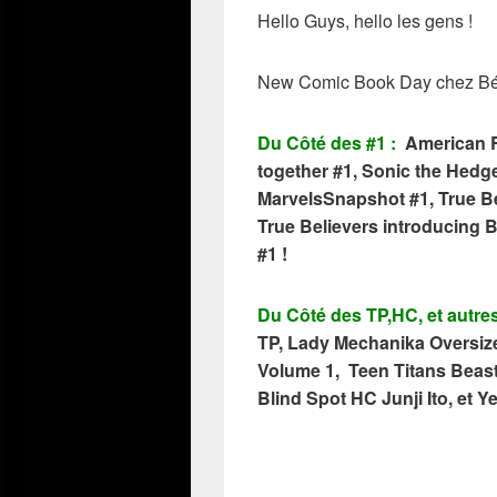
Hello Guys, hello les gens !
New Comic Book Day chez Béd
Du Côté des #1 :
American R
together #1, Sonic the Hed
MarvelsSnapshot #1, True B
True Believers introducing 
#1 !
Du Côté des TP,HC, et autre
TP, Lady Mechanika Oversiz
Volume 1, Teen Titans Beast
Blind Spot HC Junji Ito, et Y