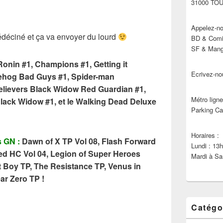
31000 TO
Appelez-no
éciné et ça va envoyer du lourd
BD & Comic
SF & Manga
onin #1, Champions #1, Getting it
Ecrivez-no
gehog Bad Guys #1, Spider-man
elievers Black Widow Red Guardian #1,
Métro ligne
Black Widow #1, et le Walking Dead Deluxe
Parking Ca
Horaires :
s GN :
Dawn of X TP Vol 08, Flash Forward
Lundi : 13
ed HC Vol 04, Legion of Super Heroes
Mardi à Sa
 Boy TP, The Resistance TP, Venus in
ear Zero TP !
Catégo