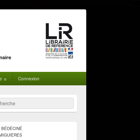
ne ☼
Connexion
:
ercher
E BÉDÉCINÉ
MIGUIÈRES