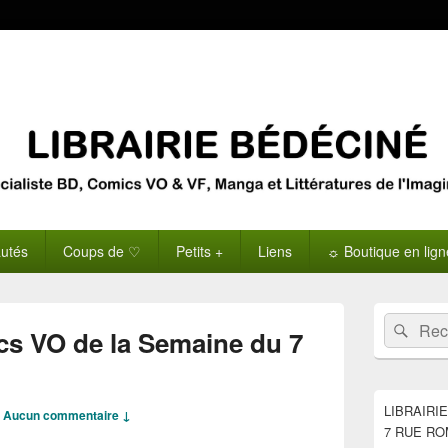
utés
Coups de ♡
Petits +
Liens
☼ Boutique en lig
Zone
Recherche 
Rech
principale
cs VO de la Semaine du 7
de
widget
pour
la
LIBRAIRI
—
Aucun commentaire ↓
barre
7 RUE RO
latérale