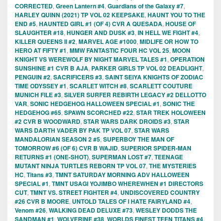
CORRECTED
,
Green Lantern #4
,
Guardians of the Galaxy #7
,
HARLEY QUINN (2021) TP VOL 02 KEEPSAKE
,
HAUNT YOU TO THE
END #5
,
HAUNTED GIRL #1 (OF 4) CVR A QUESADA
,
HOUSE OF
SLAUGHTER #18
,
HUNGER AND DUSK #3
,
IN HELL WE FIGHT #4
,
KILLER QUEENS II #2
,
MARVEL AGE #1000
,
MIDLIFE OR HOW TO
HERO AT FIFTY #1
,
MMW FANTASTIC FOUR HC VOL 25
,
MOON
KNIGHT VS WEREWOLF BY NIGHT MARVEL TALES #1
,
OPERATION
SUNSHINE #1 CVR B AJA
,
PARKER GIRLS TP VOL 02 DEADLIGHT
,
PENGUIN #2
,
SACRIFICERS #3
,
SAINT SEIYA KNIGHTS OF ZODIAC
TIME ODYSSEY #1
,
SCARLET WITCH #8
,
SCARLETT COUTURE
MUNICH FILE #3
,
SILVER SURFER REBIRTH LEGACY #2 DELLOTTO
VAR
,
SONIC HEDGEHOG HALLOWEEN SPECIAL #1
,
SONIC THE
HEDGEHOG #65
,
SPAWN SCORCHED #22
,
STAR TREK HOLOWEEN
#2 CVR B WOODWARD
,
STAR WARS DARK DROIDS #3
,
STAR
WARS DARTH VADER BY PAK TP VOL 07
,
STAR WARS
MANDALORIAN SEASON 2 #5
,
SUPERBOY THE MAN OF
TOMORROW #6 (OF 6) CVR B WAJID
,
SUPERIOR SPIDER-MAN
RETURNS #1 (ONE-SHOT)
,
SUPERMAN LOST #7
,
TEENAGE
MUTANT NINJA TURTLES REBORN TP VOL 07
,
THE MYSTERIES
HC
,
Titans #3
,
TMNT SATURDAY MORNING ADV HALLOWEEN
SPECIAL #1
,
TMNT USAGI YOJIMBO WHEREWHEN #1 DIRECTORS
CUT
,
TMNT VS. STREET FIGHTER #4
,
UNDISCOVERED COUNTRY
#26 CVR B MOORE
,
UNTOLD TALES OF I HATE FAIRYLAND #4
,
Venom #26
,
WALKING DEAD DELUXE #73
,
WESLEY DODDS THE
SANDMAN #1
,
WOLVERINE #38
,
WORLDS FINEST TEEN TITANS #4
,