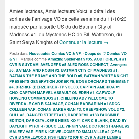
Amies lectrices, Amis lecteurs Voici le détail des
sorties de l’arrivage VO de cette semaine du 11/10/23
marquée par la sortie US du du Batman City of
Madness #1, du Mysteries HC de Bill Watterson, du
Sorties des Com
Saint Seiya Knights of
Continuer la lecture
→
Posté dans
Nouveautés Comics VO & VF
,
› Coups de ♡ Comics VO
& VF
|
Marqué comme
Amazing Spider-man #35
,
AOD FOREVER #1
CVR B SUYDAM
,
AVENGERS #5 ALEX ROSS CONNECT
,
Avengers
#6
,
BATMAN AND ROBIN #2
,
BATMAN CITY OF MADNESS #1
,
BATMAN THE BRAVE AND THE BOLD #5
,
BATMAN WHITE KNIGHT
PRESENTS GENERATION JOKER #5
,
BONE ORCHARD TENEMENT
#4
,
BRZRKR (BERZERKER) TP VOL 03
,
CAPTAIN AMERICA #1
CHO
,
CAPTAIN MARVEL ASSAULT ON EDEN #1
,
CAPWOLF
HOWLING COMMANDOS #1
,
CHILLING ADV WELCOME TO
RIVERDALE CVR B SAUVAGE
,
CONAN BARBARIAN #1 SDCC
COLLEEN VAR
,
CONAN BARBARIAN #3
,
CREEPSHOW VOL 2 #2
,
CULL #3
,
DANGER STREET #10
,
DAREDEVIL #183 FACSIMILE
EDITION
,
DARKSTALKERS HSIEN KO #1 CVR C BLANK
,
DEAD BY
DAYLIGHT #1 (OF 4) SDCC LEE VIRGIN VAR
,
DOCTOR STRANGE #2
MALEEV VAR
,
FIRE & ICE WELCOME TO SMALLVILLE #2 (OF 6)
CVR B SMALLWOOD
,
FISHFLIES #2 (OF 6) CVR A JEFF LEMIRE