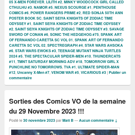
05 X-MEN FOREVER
,
LILITH #2
,
MINKY WOODCOCK GIRL CALLED
CTHULHU #3
,
NAMOR #5
,
NEXUS SCOURGE #1
,
PENTHOUSE
COMICS #6
,
POWER RANGERS PRIME #2
,
RED SONJA 50TH ANN
POSTER BOOK SC
,
SAINT SEIYA KNIGHTS OF ZODIAC TIME
ODYSSEY #1
,
SAINT SEIYA KNIGHTS OF ZODIAC TIME ODYSSEY
#2
,
SAINT SEIYA KNIGHTS OF ZODIAC TIME ODYSSEY #3
,
SAVAGE
SWORD OF CONAN #6
,
SONIC THE HEDGEHOG #75
,
SPANK ART
OF FERNANDO CARETTA SC VOL 01
,
SPANK ART OF FERNANDO
CARETTA SC VOL 02
,
SPECTREGRAPH #4
,
STAR WARS AHSOKA
#6
,
STAR WARS EWOKS #3
,
TEENAGE MUTANT NINJA TURTLES
2024 #5
,
THE SPECTACULAR SPIDER-MEN #10
,
THUNDERCATS
#11
,
TMNT SATURDAY MORNING ADV #18
,
TOMORROW GIRL X
PUNCHLINE NO TOMORROWS
,
TVA #1
,
ULTIMATE SPIDER-MAN
#12
,
Uncanny X-Men #7
,
VENOM WAR #5
,
VICARIOUS #3
|
Publier un
commentaire
Sorties des Comics VO de la semaine
du 29 Novembre 2023 !!!
Posté le
30 novembre 2023
par
Matt B
—
Aucun commentaire ↓