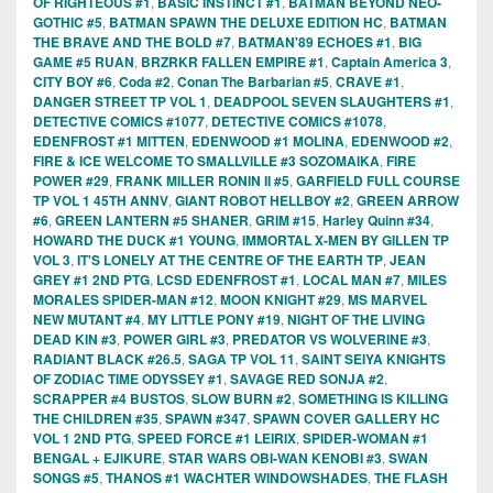
OF RIGHTEOUS #1
,
BASIC INSTINCT #1
,
BATMAN BEYOND NEO-
GOTHIC #5
,
BATMAN SPAWN THE DELUXE EDITION HC
,
BATMAN
THE BRAVE AND THE BOLD #7
,
BATMAN'89 ECHOES #1
,
BIG
GAME #5 RUAN
,
BRZRKR FALLEN EMPIRE #1
,
Captain America 3
,
CITY BOY #6
,
Coda #2
,
Conan The Barbarian #5
,
CRAVE #1
,
DANGER STREET TP VOL 1
,
DEADPOOL SEVEN SLAUGHTERS #1
,
DETECTIVE COMICS #1077
,
DETECTIVE COMICS #1078
,
EDENFROST #1 MITTEN
,
EDENWOOD #1 MOLINA
,
EDENWOOD #2
,
FIRE & ICE WELCOME TO SMALLVILLE #3 SOZOMAIKA
,
FIRE
POWER #29
,
FRANK MILLER RONIN II #5
,
GARFIELD FULL COURSE
TP VOL 1 45TH ANNV
,
GIANT ROBOT HELLBOY #2
,
GREEN ARROW
#6
,
GREEN LANTERN #5 SHANER
,
GRIM #15
,
Harley Quinn #34
,
HOWARD THE DUCK #1 YOUNG
,
IMMORTAL X-MEN BY GILLEN TP
VOL 3
,
IT'S LONELY AT THE CENTRE OF THE EARTH TP
,
JEAN
GREY #1 2ND PTG
,
LCSD EDENFROST #1
,
LOCAL MAN #7
,
MILES
MORALES SPIDER-MAN #12
,
MOON KNIGHT #29
,
MS MARVEL
NEW MUTANT #4
,
MY LITTLE PONY #19
,
NIGHT OF THE LIVING
DEAD KIN #3
,
POWER GIRL #3
,
PREDATOR VS WOLVERINE #3
,
RADIANT BLACK #26.5
,
SAGA TP VOL 11
,
SAINT SEIYA KNIGHTS
OF ZODIAC TIME ODYSSEY #1
,
SAVAGE RED SONJA #2
,
SCRAPPER #4 BUSTOS
,
SLOW BURN #2
,
SOMETHING IS KILLING
THE CHILDREN #35
,
SPAWN #347
,
SPAWN COVER GALLERY HC
VOL 1 2ND PTG
,
SPEED FORCE #1 LEIRIX
,
SPIDER-WOMAN #1
BENGAL + EJIKURE
,
STAR WARS OBI-WAN KENOBI #3
,
SWAN
SONGS #5
,
THANOS #1 WACHTER WINDOWSHADES
,
THE FLASH