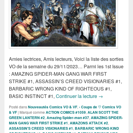
Amies lectrices, Amis lecteurs, Voici la liste des sorties
VO de la semaine du 29/11/2023… Parmi les 1st Issue
: AMAZING SPIDER-MAN GANG WAR FIRST
STRIKE #1, ASSASSIN’S CREED VISIONARIES #1,
BARBARIC WRONG KIND OF RIGHTEOUS #1,
Sorties des Com
BASIC INSTINCT #1,
Continuer la lecture
→
Posté dans
Nouveautés Comics VO & VF
,
› Coups de ♡ Comics VO
& VF
|
Marqué comme
ACTION COMICS #1059
,
ALAN SCOTT THE
GREEN LANTERN #2
,
Amazing Spider-man #37
,
AMAZING SPIDER-
MAN GANG WAR FIRST STRIKE #1
,
AMAZONS ATTACK #2
,
ASSASSIN'S CREED VISIONARIES #1
,
BARBARIC WRONG KIND