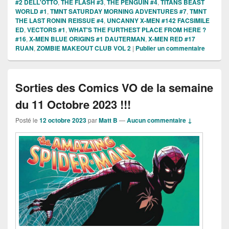
#2 DELL'OTTO
,
THE FLASH #3
,
THE PENGUIN #4
,
TITANS BEAST
WORLD #1
,
TMNT SATURDAY MORNING ADVENTURES #7
,
TMNT
THE LAST RONIN REISSUE #4
,
UNCANNY X-MEN #142 FACSIMILE
ED
,
VECTORS #1
,
WHAT'S THE FURTHEST PLACE FROM HERE ?
#16
,
X-MEN BLUE ORIGINS #1 DAUTERMAN
,
X-MEN RED #17
RUAN
,
ZOMBIE MAKEOUT CLUB VOL 2
|
Publier un commentaire
Sorties des Comics VO de la semaine
du 11 Octobre 2023 !!!
Posté le
12 octobre 2023
par
Matt B
—
Aucun commentaire ↓