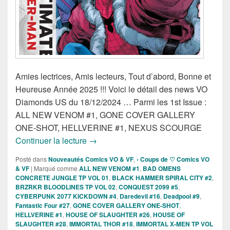
Amies lectrices, Amis lecteurs, Tout d’abord, Bonne et
Heureuse Année 2025 !!! Voici le détail des news VO
Diamonds US du 18/12/2024 … Parmi les 1st Issue :
ALL NEW VENOM #1, GONE COVER GALLERY
ONE-SHOT, HELLVERINE #1, NEXUS SCOURGE
Sorties des Comics VO Diamonds US d
Continuer la lecture
→
Posté dans
Nouveautés Comics VO & VF
,
› Coups de ♡ Comics VO
& VF
|
Marqué comme
ALL NEW VENOM #1
,
BAD OMENS
CONCRETE JUNGLE TP VOL 01
,
BLACK HAMMER SPIRAL CITY #2
,
BRZRKR BLOODLINES TP VOL 02
,
CONQUEST 2099 #5
,
CYBERPUNK 2077 KICKDOWN #4
,
Daredevil #16
,
Deadpool #9
,
Fantastic Four #27
,
GONE COVER GALLERY ONE-SHOT
,
HELLVERINE #1
,
HOUSE OF SLAUGHTER #26
,
HOUSE OF
SLAUGHTER #28
,
IMMORTAL THOR #18
,
IMMORTAL X-MEN TP VOL