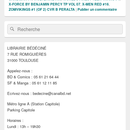
X-FORCE BY BENJAMIN PERCY TP VOL 07
,
X-MEN RED #16
,
ZOMVIKINGS #1 (OF 2) CVR B PERALTA
|
Publier un commentaire
Zone
Recherche :
Rechercher
principale
de
widget
pour
LIBRAIRIE BÉDÉCINÉ
la
7 RUE ROMIGUIÈRES
barre
latérale
31000 TOULOUSE
Appelez-nous :
BD & Comics : 05 61 21 64 44
SF & Manga : 05 61 12 11 85
Ecrivez-nous : bedecine@canalbd.net
Métro ligne A (Station Capitole)
Parking Capitole
Horaires :
Lundi : 13h – 19h30