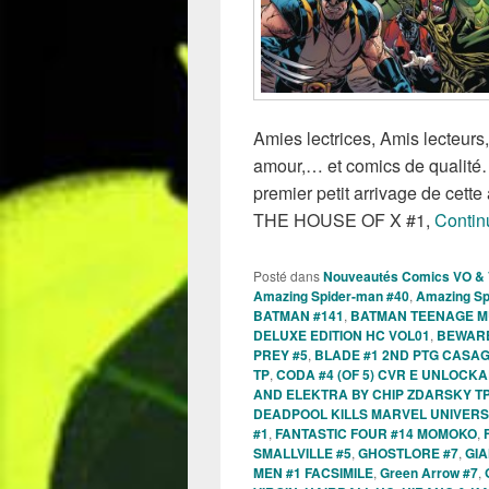
Amies lectrices, Amis lecteur
amour,… et comics de qualité
premier petit arrivage de cett
THE HOUSE OF X #1,
Contin
Posté dans
Nouveautés Comics VO &
Amazing Spider-man #40
,
Amazing Sp
BATMAN #141
,
BATMAN TEENAGE M
DELUXE EDITION HC VOL01
,
BEWARE
PREY #5
,
BLADE #1 2ND PTG CASA
TP
,
CODA #4 (OF 5) CVR E UNLOC
AND ELEKTRA BY CHIP ZDARSKY TP
DEADPOOL KILLS MARVEL UNIVERS
#1
,
FANTASTIC FOUR #14 MOMOKO
,
SMALLVILLE #5
,
GHOSTLORE #7
,
GIA
MEN #1 FACSIMILE
,
Green Arrow #7
,