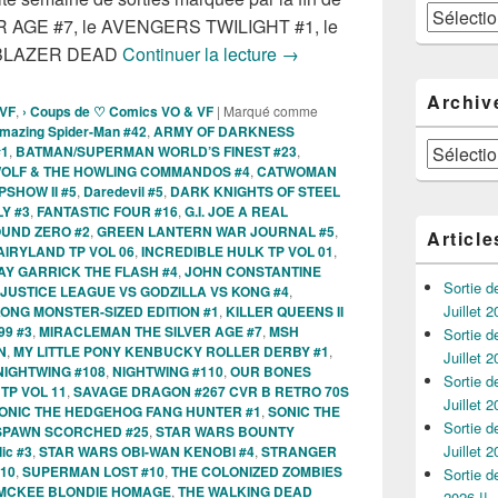
Catégories
R AGE #7, le AVENGERS TWILIGHT #1, le
Sorties des comics VO de la
BLAZER DEAD
Continuer la lecture
→
Archiv
 VF
,
› Coups de ♡ Comics VO & VF
|
Marqué comme
mazing Spider-Man #42
,
ARMY OF DARKNESS
Archives
#1
,
BATMAN/SUPERMAN WORLD’S FINEST #23
,
OLF & THE HOWLING COMMANDOS #4
,
CATWOMAN
SHOW II #5
,
Daredevil #5
,
DARK KNIGHTS OF STEEL
Y #3
,
FANTASTIC FOUR #16
,
G.I. JOE A REAL
UND ZERO #2
,
GREEN LANTERN WAR JOURNAL #5
,
Article
FAIRYLAND TP VOL 06
,
INCREDIBLE HULK TP VOL 01
,
AY GARRICK THE FLASH #4
,
JOHN CONSTANTINE
Sortie 
JUSTICE LEAGUE VS GODZILLA VS KONG #4
,
Juillet 2
KONG MONSTER-SIZED EDITION #1
,
KILLER QUEENS II
99 #3
,
MIRACLEMAN THE SILVER AGE #7
,
MSH
Sortie 
N
,
MY LITTLE PONY KENBUCKY ROLLER DERBY #1
,
Juillet 2
NIGHTWING #108
,
NIGHTWING #110
,
OUR BONES
Sortie 
TP VOL 11
,
SAVAGE DRAGON #267 CVR B RETRO 70S
Juillet 2
ONIC THE HEDGEHOG FANG HUNTER #1
,
SONIC THE
Sortie 
SPAWN SCORCHED #25
,
STAR WARS BOUNTY
Juillet 2
ic #3
,
STAR WARS OBI-WAN KENOBI #4
,
STRANGER
#10
,
SUPERMAN LOST #10
,
THE COLONIZED ZOMBIES
Sortie 
C MCKEE BLONDIE HOMAGE
,
THE WALKING DEAD
2026 !!