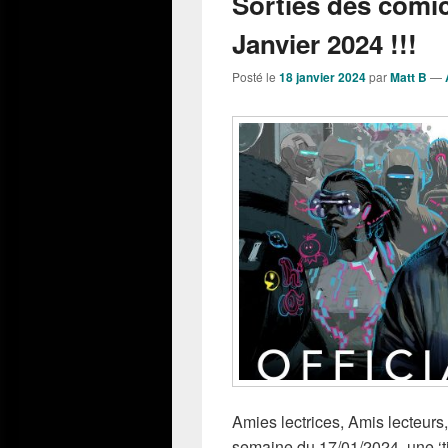
Sorties des comi
Janvier 2024 !!!
Posté le
18 janvier 2024
par
Matt B
—
Amies lectrices, Amis lecteurs, 
semaine du 17/01/2024, une ‘ti