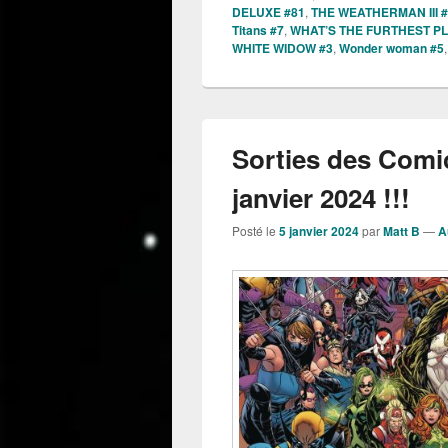
DELUXE #81
,
THE WEATHERMAN III 
Titans #7
,
WHAT’S THE FURTHEST PL
WHITE WIDOW #3
,
Wonder woman #5
Sorties des Comi
janvier 2024 !!!
Posté le
5 janvier 2024
par
Matt B
—
A