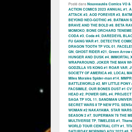
Posté dans
Nouveautés Comics VO &
ACTION COMICS 2023 ANNUAL #1
,
A
ATTACK #3
,
AOD FOREVER #3
,
BATM
BEYOND NEO-GOTHIC #6
,
BATMAN S
BRAVE AND THE BOLD #8
,
BETA RAY
MOMOKO
,
BONE ORCHARD TENEME
CODA #3
,
Coda #4
,
DAREDEVIL BLA
FU GANG WAR #1
,
DETECTIVE COMIC
DRAGON TOOTH TP VOL 01
,
FACELES
GN
,
GHOST RIDER #21
,
Green Arrow 
HUNGER AND DUSK #4
,
IMMORTAL X
WRAPAROUND
,
JOKER THE MAN WH
GODZILLA VS KONG #1 ROAR VAR
,
J
SOCIETY OF AMERICA #8
,
LOCAL MA
Miles Morales Spider-man #14
,
MMPR 
BATTLEWORLD #2
,
MY LITTLE PONY 
FACSIMILE
,
OUR BONES DUST #1 CV
HEAD #2
,
POWER GIRL #4
,
PROJECT 
SAGA TP VOL 11
,
SANDMAN UNIVER
SECRET WARS II TP NEW PTG
,
SENSA
WOMAN #2 NAKAYAMA
,
STAR WARS
SEASON 2 #7
,
SUPERMAN 78 THE ME
MULTIVERSE TP
,
TIMELESS #1
,
Titan
WORLD TOUR CENTRAL CITY #1
,
TI
SATURDAY MORNING ADV 2023 #8
,