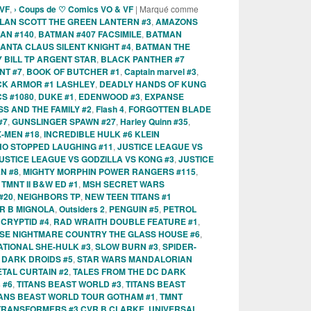
 VF
,
› Coups de ♡ Comics VO & VF
|
Marqué comme
LAN SCOTT THE GREEN LANTERN #3
,
AMAZONS
AN #140
,
BATMAN #407 FACSIMILE
,
BATMAN
ANTA CLAUS SILENT KNIGHT #4
,
BATMAN THE
 BILL TP ARGENT STAR
,
BLACK PANTHER #7
NT #7
,
BOOK OF BUTCHER #1
,
Captain marvel #3
,
CK ARMOR #1 LASHLEY
,
DEADLY HANDS OF KUNG
S #1080
,
DUKE #1
,
EDENWOOD #3
,
EXPANSE
S AND THE FAMILY #2
,
Flash 4
,
FORGOTTEN BLADE
#7
,
GUNSLINGER SPAWN #27
,
Harley Quinn #35
,
-MEN #18
,
INCREDIBLE HULK #6 KLEIN
O STOPPED LAUGHING #11
,
JUSTICE LEAGUE VS
USTICE LEAGUE VS GODZILLA VS KONG #3
,
JUSTICE
N #8
,
MIGHTY MORPHIN POWER RANGERS #115
,
TMNT II B&W ED #1
,
MSH SECRET WARS
#20
,
NEIGHBORS TP
,
NEW TEEN TITANS #1
R B MIGNOLA
,
Outsiders 2
,
PENGUIN #5
,
PETROL
CRYPTID #4
,
RAD WRAITH DOUBLE FEATURE #1
,
SE NIGHTMARE COUNTRY THE GLASS HOUSE #6
,
TIONAL SHE-HULK #3
,
SLOW BURN #3
,
SPIDER-
 DARK DROIDS #5
,
STAR WARS MANDALORIAN
TAL CURTAIN #2
,
TALES FROM THE DC DARK
s #6
,
TITANS BEAST WORLD #3
,
TITANS BEAST
TANS BEAST WORLD TOUR GOTHAM #1
,
TMNT
TRANSFORMERS #3 CVR B CLARKE
,
UNIVERSAL