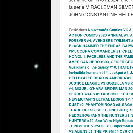
la série MIRACLEMAN SILVE
JOHN CONSTANTINE HELL
Posté dans
Nouveautés Comics VO &
ACTION COMICS 2023 ANNUAL #1
,
A
FOREVER #4
,
AVENGERS TWILIGHT 
BLACK HAMMER THE END #5
,
CAPW
#61
,
COBRA COMMANDER #1
,
CREEP
HC VOL 1
,
FACELESS AND THE FAMIL
AMERICAN HERO #303
,
GEIGER GRO
Guardians of the galaxy #10
,
I HATE 
Invincible iron man #14
,
Jackpot #1
,
J
HELLBLAZER DEAD IN AMERICA #1
,
JUSTICE LEAGUE VS GODZILLA VS 
#4
,
MIGUEL O’HARA SPIDER-MAN 20
SECRET WARS #1 FACSIMILE EDITIO
NEW MUTANTS LETHAL LEGION TP
,
DUST #2
,
PHANTOM ROAD #8
,
SAGA 
TRADE DRESS
,
SHIFT (ONE SHOT)
,
S
HEDGEHOG FANG THE HUNTER #1
,
HUNTERS #42
,
Star Wars High Republ
THINGS THE VOYAGE #3
,
Superman 
VS ALIENS #1
,
THE PRISM #4 CVR 