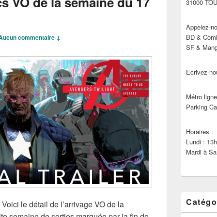
cs VO de la semaine du 17
31000 TO
Appelez-no
BD & Comic
Aucun commentaire ↓
SF & Manga
Ecrivez-no
Métro ligne
Parking Ca
Horaires :
Lundi : 13
Mardi à Sa
Catégo
Voici le détail de l’arrivage VO de la
te semaine de sorties marquée par la fin de