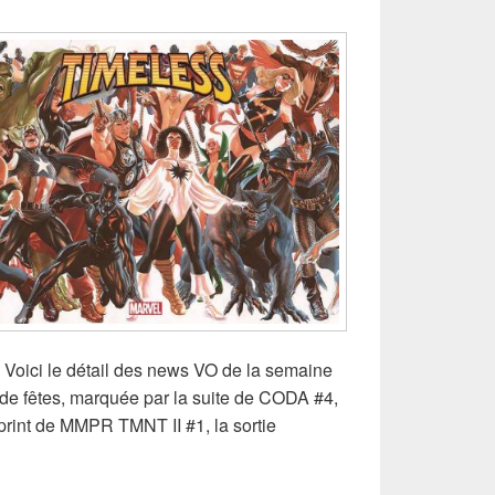
, Voici le détail des news VO de la semaine
 de fêtes, marquée par la suite de CODA #4,
print de MMPR TMNT II #1, la sortie
es Comics VO de la semaine du 27 Décembre 2023 !!!