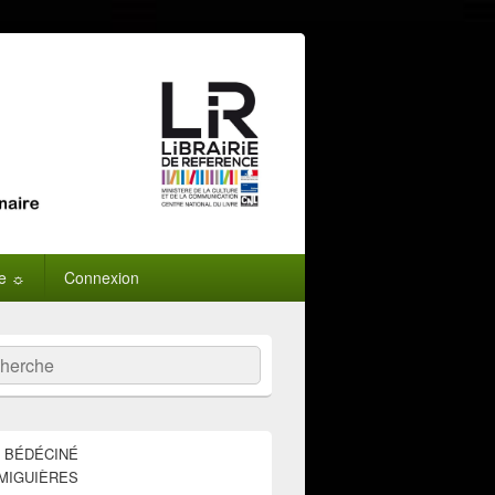
ne ☼
Connexion
:
ercher
E BÉDÉCINÉ
MIGUIÈRES