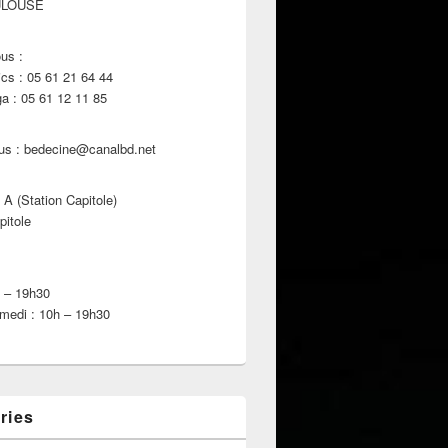
ULOUSE
us :
s : 05 61 21 64 44
 : 05 61 12 11 85
us : bedecine@canalbd.net
 A (Station Capitole)
pitole
h – 19h30
medi : 10h – 19h30
ries