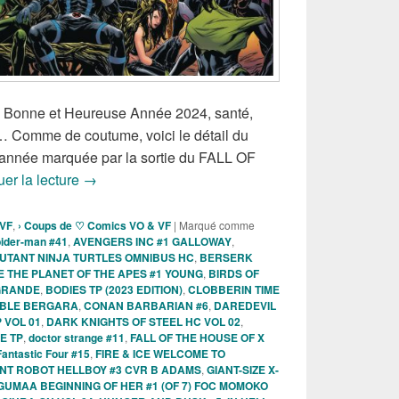
s, Bonne et Heureuse Année 2024, santé,
… Comme de coutume, voici le détail du
e année marquée par la sortie du FALL OF
Sorties des Comics VO de la semaine du 3 janvier 
uer la lecture
→
 VF
,
› Coups de ♡ Comics VO & VF
|
Marqué comme
ider-man #41
,
AVENGERS INC #1 GALLOWAY
,
UTANT NINJA TURTLES OMNIBUS HC
,
BERSERK
 THE PLANET OF THE APES #1 YOUNG
,
BIRDS OF
GRANDE
,
BODIES TP (2023 EDITION)
,
CLOBBERIN TIME
KABLE BERGARA
,
CONAN BARBARIAN #6
,
DAREDEVIL
 VOL 01
,
DARK KNIGHTS OF STEEL HC VOL 02
,
E TP
,
doctor strange #11
,
FALL OF THE HOUSE OF X
Fantastic Four #15
,
FIRE & ICE WELCOME TO
NT ROBOT HELLBOY #3 CVR B ADAMS
,
GIANT-SIZE X-
GUMAA BEGINNING OF HER #1 (OF 7) FOC MOMOKO