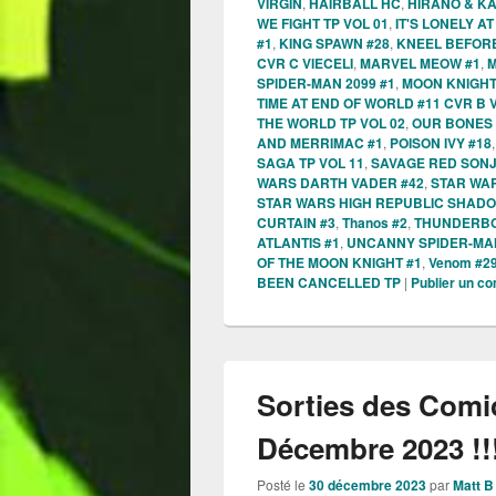
VIRGIN
,
HAIRBALL HC
,
HIRANO & KA
WE FIGHT TP VOL 01
,
IT'S LONELY A
#1
,
KING SPAWN #28
,
KNEEL BEFORE
CVR C VIECELI
,
MARVEL MEOW #1
,
M
SPIDER-MAN 2099 #1
,
MOON KNIGHT
TIME AT END OF WORLD #11 CVR B
THE WORLD TP VOL 02
,
OUR BONES 
AND MERRIMAC #1
,
POISON IVY #18
SAGA TP VOL 11
,
SAVAGE RED SONJ
WARS DARTH VADER #42
,
STAR WA
STAR WARS HIGH REPUBLIC SHADO
CURTAIN #3
,
Thanos #2
,
THUNDERBO
ATLANTIS #1
,
UNCANNY SPIDER-MA
OF THE MOON KNIGHT #1
,
Venom #2
BEEN CANCELLED TP
|
Publier un c
Sorties des Comi
Décembre 2023 !!
Posté le
30 décembre 2023
par
Matt B