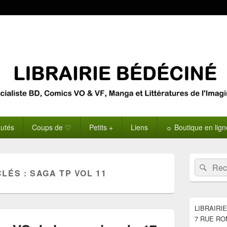
utés
Coups de ♡
Petits +
Liens
☼ Boutique en lig
Zone
Recherche 
Rech
principale
CLÉS :
SAGA TP VOL 11
de
widget
pour
la
LIBRAIRI
barre
7 RUE RO
latérale