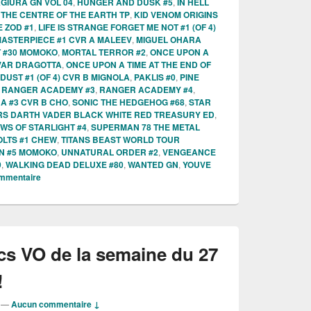
GIURA GN VOL 04
,
HUNGER AND DUSK #5
,
IN HELL
T THE CENTRE OF THE EARTH TP
,
KID VENOM ORIGINS
 ZOD #1
,
LIFE IS STRANGE FORGET ME NOT #1 (OF 4)
ASTERPIECE #1 CVR A MALEEV
,
MIGUEL OHARA
 #30 MOMOKO
,
MORTAL TERROR #2
,
ONCE UPON A
 VAR DRAGOTTA
,
ONCE UPON A TIME AT THE END OF
DUST #1 (OF 4) CVR B MIGNOLA
,
PAKLIS #0
,
PINE
,
RANGER ACADEMY #3
,
RANGER ACADEMY #4
,
A #3 CVR B CHO
,
SONIC THE HEDGEHOG #68
,
STAR
RS DARTH VADER BLACK WHITE RED TREASURY ED
,
WS OF STARLIGHT #4
,
SUPERMAN 78 THE METAL
LTS #1 CHEW
,
TITANS BEAST WORLD TOUR
N #5 MOMOKO
,
UNNATURAL ORDER #2
,
VENGEANCE
9
,
WALKING DEAD DELUXE #80
,
WANTED GN
,
YOUVE
ommentaire
cs VO de la semaine du 27
!
—
Aucun commentaire ↓