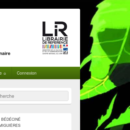
ne ☼
Connexion
:
ercher
E BÉDÉCINÉ
MIGUIÈRES