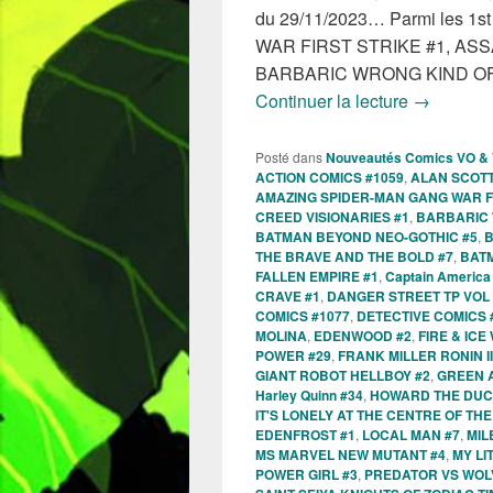
du 29/11/2023… Parmi les 1
WAR FIRST STRIKE #1, ASS
BARBARIC WRONG KIND OF 
Sorties d
Continuer la lecture
→
Posté dans
Nouveautés Comics VO &
ACTION COMICS #1059
,
ALAN SCOTT
AMAZING SPIDER-MAN GANG WAR FI
CREED VISIONARIES #1
,
BARBARIC 
BATMAN BEYOND NEO-GOTHIC #5
,
B
THE BRAVE AND THE BOLD #7
,
BATM
FALLEN EMPIRE #1
,
Captain America
CRAVE #1
,
DANGER STREET TP VOL 
COMICS #1077
,
DETECTIVE COMICS 
MOLINA
,
EDENWOOD #2
,
FIRE & IC
POWER #29
,
FRANK MILLER RONIN II
GIANT ROBOT HELLBOY #2
,
GREEN 
Harley Quinn #34
,
HOWARD THE DUC
IT'S LONELY AT THE CENTRE OF TH
EDENFROST #1
,
LOCAL MAN #7
,
MIL
MS MARVEL NEW MUTANT #4
,
MY LI
POWER GIRL #3
,
PREDATOR VS WOL