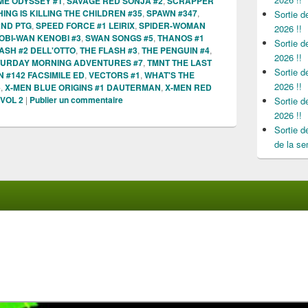
IME ODYSSEY #1
,
SAVAGE RED SONJA #2
,
SCRAPPER
ING IS KILLING THE CHILDREN #35
,
SPAWN #347
,
Sortie 
2ND PTG
,
SPEED FORCE #1 LEIRIX
,
SPIDER-WOMAN
2026 !!
OBI-WAN KENOBI #3
,
SWAN SONGS #5
,
THANOS #1
Sortie 
ASH #2 DELL'OTTO
,
THE FLASH #3
,
THE PENGUIN #4
,
2026 !!
TURDAY MORNING ADVENTURES #7
,
TMNT THE LAST
Sortie 
 #142 FACSIMILE ED
,
VECTORS #1
,
WHAT'S THE
2026 !!
6
,
X-MEN BLUE ORIGINS #1 DAUTERMAN
,
X-MEN RED
VOL 2
|
Publier un commentaire
Sortie 
2026 !!
Sortie 
de la se