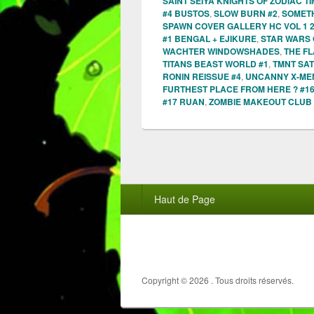
SAINT SEIYA KNIGHTS OF ZODIAC T
#4 BUSTOS
,
SLOW BURN #2
,
SOMETH
SPAWN COVER GALLERY HC VOL 1 
#1 BENGAL + EJIKURE
,
STAR WARS 
WACHTER WINDOWSHADES
,
THE FL
TITANS BEAST WORLD #1
,
TMNT SA
RONIN REISSUE #4
,
UNCANNY X-MEN
FURTHEST PLACE FROM HERE ? #1
#17 RUAN
,
ZOMBIE MAKEOUT CLUB 
Menu
Haut de Page
du
pied
de
page
Copyright © 2026
. Tous droits réservés.