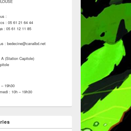
ULOUSE
us :
s : 05 61 21 64 44
 : 05 61 12 11 85
us : bedecine@canalbd.net
 A (Station Capitole)
pitole
h – 19h30
medi : 10h – 19h30
ries