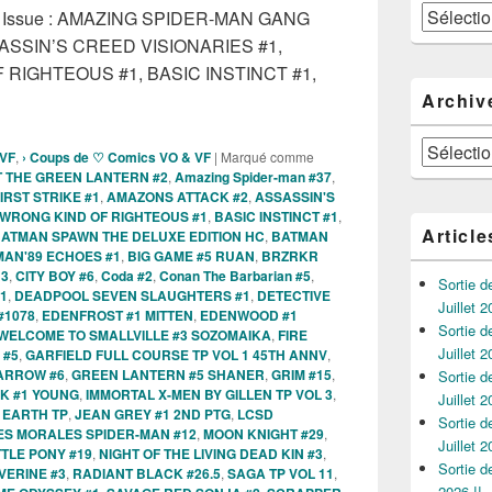
Catégories
st Issue : AMAZING SPIDER-MAN GANG
ASSIN’S CREED VISIONARIES #1,
RIGHTEOUS #1, BASIC INSTINCT #1,
es Comics VO de la semaine du 29 Novembre 2023 !!!
Archiv
Archives
 VF
,
› Coups de ♡ Comics VO & VF
|
Marqué comme
 THE GREEN LANTERN #2
,
Amazing Spider-man #37
,
RST STRIKE #1
,
AMAZONS ATTACK #2
,
ASSASSIN'S
WRONG KIND OF RIGHTEOUS #1
,
BASIC INSTINCT #1
,
Article
ATMAN SPAWN THE DELUXE EDITION HC
,
BATMAN
AN'89 ECHOES #1
,
BIG GAME #5 RUAN
,
BRZRKR
 3
,
CITY BOY #6
,
Coda #2
,
Conan The Barbarian #5
,
Sortie 
1
,
DEADPOOL SEVEN SLAUGHTERS #1
,
DETECTIVE
Juillet 2
#1078
,
EDENFROST #1 MITTEN
,
EDENWOOD #1
Sortie 
E WELCOME TO SMALLVILLE #3 SOZOMAIKA
,
FIRE
Juillet 2
 #5
,
GARFIELD FULL COURSE TP VOL 1 45TH ANNV
,
ARROW #6
,
GREEN LANTERN #5 SHANER
,
GRIM #15
,
Sortie 
K #1 YOUNG
,
IMMORTAL X-MEN BY GILLEN TP VOL 3
,
Juillet 2
E EARTH TP
,
JEAN GREY #1 2ND PTG
,
LCSD
Sortie 
ES MORALES SPIDER-MAN #12
,
MOON KNIGHT #29
,
Juillet 2
TTLE PONY #19
,
NIGHT OF THE LIVING DEAD KIN #3
,
Sortie 
VERINE #3
,
RADIANT BLACK #26.5
,
SAGA TP VOL 11
,
2026 !!