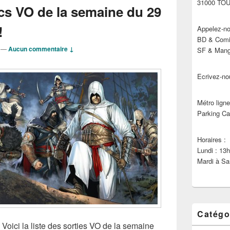
31000 TO
cs VO de la semaine du 29
!
Appelez-no
BD & Comic
—
Aucun commentaire ↓
SF & Manga
Ecrivez-no
Métro ligne
Parking Ca
Horaires :
Lundi : 13
Mardi à Sa
Catégo
 Voici la liste des sorties VO de la semaine