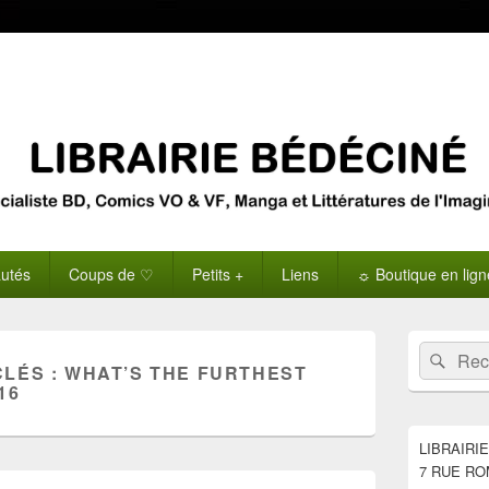
utés
Coups de ♡
Petits +
Liens
☼ Boutique en lig
Zone
Recherche 
Rech
principale
CLÉS :
WHAT’S THE FURTHEST
de
16
widget
pour
la
LIBRAIRI
barre
7 RUE RO
latérale