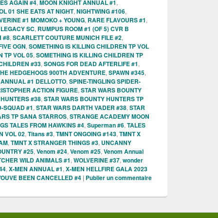
ES AGAIN #4
,
MOON KNIGHT ANNUAL #1
,
OL 01 SHE EATS AT NIGHT
,
NIGHTWING #106
,
VERINE #1 MOMOKO + YOUNG
,
RARE FLAVOURS #1
,
 LEGACY SC
,
RUMPUS ROOM #1 (OF 5) CVR B
 #8
,
SCARLETT COUTURE MUNICH FILE #2
,
IVE OGN
,
SOMETHING IS KILLING CHILDREN TP VOL
N TP VOL 05
,
SOMETHING IS KILLING CHILDREN TP
 CHILDREN #33
,
SONGS FOR DEAD AFTERLIFE #1
,
THE HEDGEHOGS 900TH ADVENTURE
,
SPAWN #345
,
 ANNUAL #1 DELLOTTO
,
SPINE-TINGLING SPIDER-
RISTOPHER ACTION FIGURE
,
STAR WARS BOUNTY
 HUNTERS #38
,
STAR WARS BOUNTY HUNTERS TP
D-SQUAD #1
,
STAR WARS DARTH VADER #38
,
STAR
ARS TP SANA STARROS
,
STRANGE ACADEMY MOON
GS TALES FROM HAWKINS #4
,
Superman #6
,
TALES
 VOL 02
,
Titans #3
,
TMNT ONGOING #143
,
TMNT X
HAM
,
TMNT X STRANGER THINGS #3
,
UNCANNY
UNTRY #25
,
Venom #24
,
Venom #25
,
Venom Annual
TCHER WILD ANIMALS #1
,
WOLVERINE #37
,
wonder
44
,
X-MEN ANNUAL #1
,
X-MEN HELLFIRE GALA 2023
YOUVE BEEN CANCELLED #4
|
Publier un commentaire