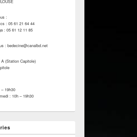
ULOUSE
us :
s : 05 61 21 64 44
 : 05 61 12 11 85
us : bedecine@canalbd.net
 A (Station Capitole)
pitole
h – 19h30
medi : 10h – 19h30
ries