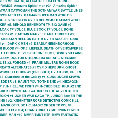
 CVR B MERCADO
,
ALLIGATOR LOKI #1 YOUNG
,
G RAMOS
,
Amazing Spider-man #34
,
Amazing Spider-
ATMAN CATWOMAN THE GOTHAM WAR BATTLE LINES
RPORATED #12
,
BATMAN SUPERMAN WORLDS
RLDS FINEST#16 CVR B BERMEJO
,
BATMAN WHITE
KER #5
,
BEHOLD BEHEMOTH TP
,
BIG GAME #3
,
LOAK TP VOL 01
,
BLUE BOOK TP VOL 01
,
BONE
merica #1
,
CAPTAIN MARVEL DARK TEMPEST #3
,
DAM SATAN HELL ON EARTH CVR B SOO LEE
,
Coda
l #1
,
DARK X-MEN #2
,
DEADLY NEIGHBORHOOD
BLOOD #4 (OF 5) LIEFELD
,
DEATH OF VENOMVERSE
LE EDITION
,
DEVILS CUT ONE SHOT
,
DISNEY VILLAINS
ALEEV
,
DOCTOR STRANGE #3 ASRAR + STEGMAN
,
LIES #2
,
FORGED #4
,
FRANK MILLERS RONIN BOOK
REATS ALTERNATES #1 CVR D HEPBURN
,
GHOST
IMSUIT EDITION #1 (ONE SHOT) CVR B JSC
,
GREEN
13
,
Guardians of the Galaxy #6
,
GUNSLINGER SPAWN
REDDER #3
,
HAUNT YOU TO THE END #4
,
HEXAGON
#17
,
IN HELL WE FIGHT #4
,
INCREDIBLE HULK #2 2ND
ACK KIRBYS STARR WARRIORS THE ADVENTURES
EGION #1
,
JOKER WAR SAGA TP
,
JUNIOR BAKER THE
S II #2
,
KNIGHT TERRORS DETECTIVE COMICS #2
,
E MASK OF FUDO HC
,
MAGIC ORDER TP VOL 04
,
SHED #1 (OF 4) CHANG
,
MIGHTY MORPHIN POWER
IDER-MAN #10
,
MMPR TMNT II TP
,
MMW FANTASTIC