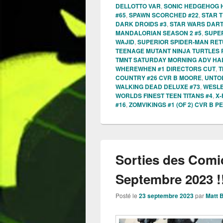
DELLOTTO VAR
,
SONIC HEDGEHOG 
#65
,
SPAWN SCORCHED #22
,
STAR 
DARK DROIDS #3
,
STAR WARS DARTH
MANDALORIAN SEASON 2 #5
,
SUPER
WAJID
,
SUPERIOR SPIDER-MAN RET
TEENAGE MUTANT NINJA TURTLES 
TMNT SATURDAY MORNING ADV HA
WHEREWHEN #1 DIRECTORS CUT
,
T
COUNTRY #26 CVR B MOORE
,
UNTOL
WALKING DEAD DELUXE #73
,
WESLE
WORLDS FINEST TEEN TITANS #4
,
X-
#16
,
ZOMVIKINGS #1 (OF 2) CVR B P
Sorties des Comi
Septembre 2023 !
Posté le
23 septembre 2023
par
Matt 