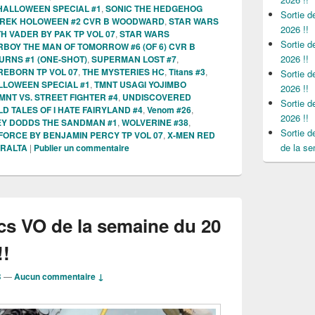
HALLOWEEN SPECIAL #1
,
SONIC THE HEDGEHOG
Sortie 
TREK HOLOWEEN #2 CVR B WOODWARD
,
STAR WARS
2026 !!
 VADER BY PAK TP VOL 07
,
STAR WARS
Sortie 
BOY THE MAN OF TOMORROW #6 (OF 6) CVR B
2026 !!
URNS #1 (ONE-SHOT)
,
SUPERMAN LOST #7
,
REBORN TP VOL 07
,
THE MYSTERIES HC
,
Titans #3
,
Sortie 
LLOWEEN SPECIAL #1
,
TMNT USAGI YOJIMBO
2026 !!
MNT VS. STREET FIGHTER #4
,
UNDISCOVERED
Sortie 
D TALES OF I HATE FAIRYLAND #4
,
Venom #26
,
2026 !!
Y DODDS THE SANDMAN #1
,
WOLVERINE #38
,
Sortie 
FORCE BY BENJAMIN PERCY TP VOL 07
,
X-MEN RED
de la se
ERALTA
|
Publier un commentaire
cs VO de la semaine du 20
!!
B
—
Aucun commentaire ↓