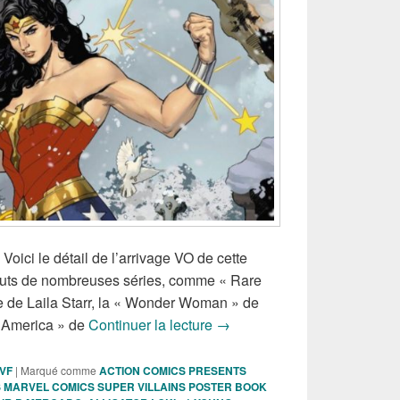
 Voici le détail de l’arrivage VO de cette
uts de nombreuses séries, comme « Rare
 de Laila Starr, la « Wonder Woman » de
Sorties des Comics VO de la
n America » de
Continuer la lecture
→
 VF
|
Marqué comme
ACTION COMICS PRESENTS
 MARVEL COMICS SUPER VILLAINS POSTER BOOK