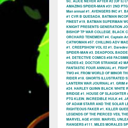
SC
,
ALICE NEVER AFTER #2 (OF 5)
AMAZING SPIDER-MAN #31 2ND PT
Man annual #1
,
AVENGERS INC #1
,
B
#1 CVR B QUESADA
,
BATMAN INCO
FINEST #19
,
BATMAN SUPERMAN WO
KNIGHT PRESENTS GENERATION JO
BISHOP TP WAR COLLEGE
,
BLACK C
ORCHARD TENEMENT #4
,
Captain A
CATWOMAN #57
,
CHILLING ADV MA
#1
,
CREEPSHOW VOL 02 #1
,
Daredevi
SPIDER-MAN #3
,
DEADPOOL BADDER 
#4
,
DETECTIVE COMICS #58 FACSIMI
HADES #2
,
DOCTOR STRANGE #2 M
FANTASTIC FOUR ANNUAL #1
,
FISHF
TWO #4
,
FROM WORLD OF MINOR TH
RIDER #18
,
GNORTS ILLUSTRATED SW
LANTERN WAR JOURNAL #1
,
GRIM #
#24
,
HARLEY QUINN BLACK WHITE 
BRIDGE #1
,
HOUSE OF SLAUGHTER 
PTG KLEIN
,
INCREDIBLE HULK #4
,
J
OF ADAM STARR AND THE SOLAR L
RIGHTEOUS FAKER #1
,
KILLER QUEEN
LEGENDS OF THE PIERCED VEIL TH
MARVEL AGE #1000
,
MARVEL UNLEA
RANGERS #111
,
MILES MORALES SP