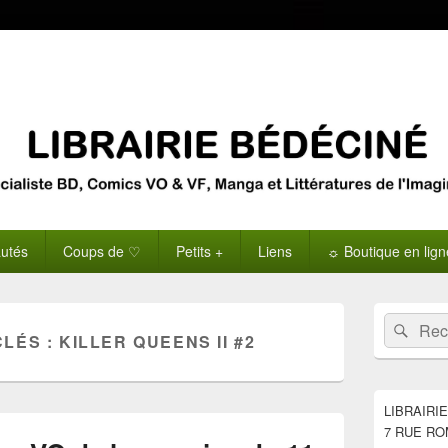
utés
Coups de ♡
Petits +
Liens
☼ Boutique en lig
Zone
Recherche 
Rech
principale
CLÉS :
KILLER QUEENS II #2
de
widget
pour
la
LIBRAIRI
barre
7 RUE RO
latérale