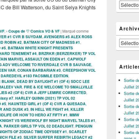
Catégories
C de Bill Watterson, du Saint Seiya Knights
 des Comics VO de la semaine du 11 Octobre 2023 !!!
Archiv
 VF
,
› Coups de ♡ Comics VO & VF
|
Marqué comme
VER #1 CVR B SUYDAM
,
AVENGERS #5 ALEX ROSS
Archives
D ROBIN #2
,
BATMAN CITY OF MADNESS #1
,
 #5
,
BATMAN WHITE KNIGHT PRESENTS
HARD TENEMENT #4
,
BRZRKR (BERZERKER) TP VOL
AIN MARVEL ASSAULT ON EDEN #1
,
CAPWOLF
NG ADV WELCOME TO RIVERDALE CVR B SAUVAGE
,
Article
EEN VAR
,
CONAN BARBARIAN #3
,
CREEPSHOW VOL
,
DAREDEVIL #183 FACSIMILE EDITION
,
Sortie 
C BLANK
,
DEAD BY DAYLIGHT #1 (OF 4) SDCC LEE
Juillet 2
MALEEV VAR
,
FIRE & ICE WELCOME TO SMALLVILLE
LIES #2 (OF 6) CVR A JEFF LEMIRE CORRECTED
,
Sortie 
alaxy #7
,
HARLEY QUINN (2021) TP VOL 02
Juillet 2
 #5
,
HAUNTED GIRL #1 (OF 4) CVR A QUESADA
,
Sortie 
 AND DUSK #3
,
IN HELL WE FIGHT #4
,
KILLER
Juillet 2
IDLIFE OR HOW TO HERO AT FIFTY #1
,
MMW
Sortie 
KNIGHT VS WEREWOLF BY NIGHT MARVEL TALES #1
,
Juillet 2
A
,
PARKER GIRLS TP VOL 02 DEADLIGHT
,
PENGUIN
NIGHTS OF ZODIAC TIME ODYSSEY #1
,
SCARLET
Sortie 
CH FILE #3
,
SILVER SURFER REBIRTH LEGACY #2
2026 !!