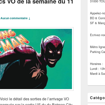
cs VO de la semaine du 11
31000 TO
Appelez-no
BD & Comic
—
Aucun commentaire ↓
SF & Manga
Ecrivez-no
Métro ligne
Parking Ca
Horaires :
Lundi : 13
Mardi à Sa
Catégo
Voici le détail des sorties de l’arrivage VO
marquée par la sortie US du du Batman City