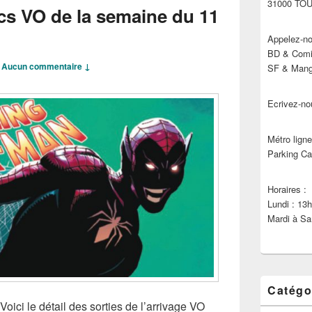
31000 TO
cs VO de la semaine du 11
Appelez-no
BD & Comic
—
Aucun commentaire ↓
SF & Manga
Ecrivez-no
Métro ligne
Parking Ca
Horaires :
Lundi : 13
Mardi à Sa
Catégo
Voici le détail des sorties de l’arrivage VO