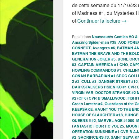
de cette semaine du 11/10/23 
of Madness #1, du Mysteries H
Sorties
of
Continuer la lecture
→
Posté dans
Nouveautés Comics VO &
Amazing Spider-man #35
,
AOD FORE
CONNECT
,
Avengers #6
,
BATMAN AN
BATMAN THE BRAVE AND THE BOLD
GENERATION JOKER #5
,
BONE ORC
03
,
CAPTAIN AMERICA #1 CHO
,
CAPT
HOWLING COMMANDOS #1
,
CHILLI
CONAN BARBARIAN #1 SDCC COLL
2 #2
,
CULL #3
,
DANGER STREET #10
DARKSTALKERS HSIEN KO #1 CVR 
VIRGIN VAR
,
DOCTOR STRANGE #2 
#2 (OF 6) CVR B SMALLWOOD
,
FISHF
Green Lantern #4
,
Guardians of the G
KEEPSAKE
,
HAUNT YOU TO THE END
HOUSE OF SLAUGHTER #18
,
HUNGER
QUEENS II #2
,
MARVEL AGE #1000
,
M
FANTASTIC FOUR HC VOL 25
,
MOON 
OPERATION SUNSHINE #1 CVR B AJ
#2
,
SACRIFICERS #3
,
SAINT SEIYA K