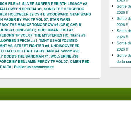
CH FILE #3
,
SILVER SURFER REBIRTH LEGACY #2
Sortie 
HALLOWEEN SPECIAL #1
,
SONIC THE HEDGEHOG
2026 !!
TREK HOLOWEEN #2 CVR B WOODWARD
,
STAR WARS
Sortie 
 VADER BY PAK TP VOL 07
,
STAR WARS
2026 !!
BOY THE MAN OF TOMORROW #6 (OF 6) CVR B
URNS #1 (ONE-SHOT)
,
SUPERMAN LOST #7
,
Sortie 
REBORN TP VOL 07
,
THE MYSTERIES HC
,
Titans #3
,
2026 !!
LLOWEEN SPECIAL #1
,
TMNT USAGI YOJIMBO
Sortie 
MNT VS. STREET FIGHTER #4
,
UNDISCOVERED
2026 !!
D TALES OF I HATE FAIRYLAND #4
,
Venom #26
,
Sortie 
Y DODDS THE SANDMAN #1
,
WOLVERINE #38
,
de la se
FORCE BY BENJAMIN PERCY TP VOL 07
,
X-MEN RED
ERALTA
|
Publier un commentaire