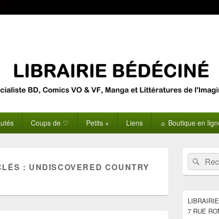
utés
Coups de ♡
Petits +
Liens
☼ Boutique en lig
Zone
Recherche 
Rech
principale
CLÉS :
UNDISCOVERED COUNTRY
de
widget
pour
la
LIBRAIRI
barre
7 RUE RO
latérale