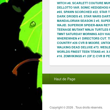
WITCH #8
,
SCARLETT COUTURE MUNI
DELLOTTO VAR
,
SONIC HEDGEHOG 
#65
,
SPAWN SCORCHED #22
,
STAR 
DARK DROIDS #3
,
STAR WARS DARTH
MANDALORIAN SEASON 2 #5
,
SUPER
WAJID
,
SUPERIOR SPIDER-MAN RET
TEENAGE MUTANT NINJA TURTLES 
TMNT SATURDAY MORNING ADV HA
WHEREWHEN #1 DIRECTORS CUT
,
T
COUNTRY #26 CVR B MOORE
,
UNTOL
WALKING DEAD DELUXE #73
,
WESLE
WORLDS FINEST TEEN TITANS #4
,
X-
#16
,
ZOMVIKINGS #1 (OF 2) CVR B P
Menu
Haut de Page
du
pied
de
page
Copyright © 2026
. Tous droits réservés.