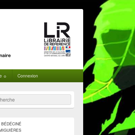
ne ☼
Connexion
:
ercher
E BÉDÉCINÉ
MIGUIÈRES