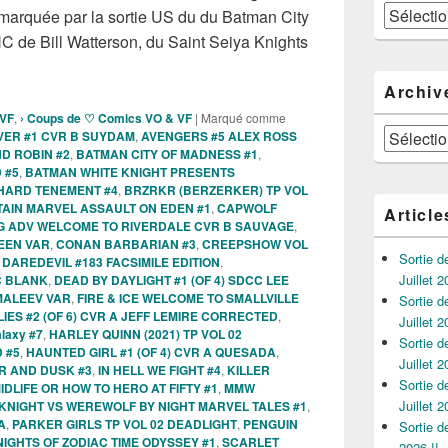
Catégories
marquée par la sortie US du du Batman City
C de Bill Watterson, du Saint Seiya Knights
 des Comics VO de la semaine du 11 Octobre 2023 !!!
Archiv
 VF
,
› Coups de ♡ Comics VO & VF
|
Marqué comme
Archives
VER #1 CVR B SUYDAM
,
AVENGERS #5 ALEX ROSS
D ROBIN #2
,
BATMAN CITY OF MADNESS #1
,
 #5
,
BATMAN WHITE KNIGHT PRESENTS
HARD TENEMENT #4
,
BRZRKR (BERZERKER) TP VOL
AIN MARVEL ASSAULT ON EDEN #1
,
CAPWOLF
Article
NG ADV WELCOME TO RIVERDALE CVR B SAUVAGE
,
EEN VAR
,
CONAN BARBARIAN #3
,
CREEPSHOW VOL
Sortie 
,
DAREDEVIL #183 FACSIMILE EDITION
,
Juillet 2
C BLANK
,
DEAD BY DAYLIGHT #1 (OF 4) SDCC LEE
MALEEV VAR
,
FIRE & ICE WELCOME TO SMALLVILLE
Sortie 
LIES #2 (OF 6) CVR A JEFF LEMIRE CORRECTED
,
Juillet 2
alaxy #7
,
HARLEY QUINN (2021) TP VOL 02
Sortie 
 #5
,
HAUNTED GIRL #1 (OF 4) CVR A QUESADA
,
Juillet 2
 AND DUSK #3
,
IN HELL WE FIGHT #4
,
KILLER
Sortie 
IDLIFE OR HOW TO HERO AT FIFTY #1
,
MMW
Juillet 2
KNIGHT VS WEREWOLF BY NIGHT MARVEL TALES #1
,
A
,
PARKER GIRLS TP VOL 02 DEADLIGHT
,
PENGUIN
Sortie 
NIGHTS OF ZODIAC TIME ODYSSEY #1
,
SCARLET
2026 !!