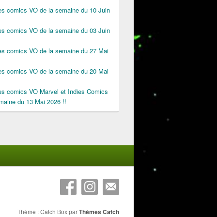
des comics VO de la semaine du 10 Juin
des comics VO de la semaine du 03 Juin
des comics VO de la semaine du 27 Mai
des comics VO de la semaine du 20 Mai
des comics VO Marvel et Indies Comics
maine du 13 Mai 2026 !!
Thème : Catch Box par
Thèmes Catch