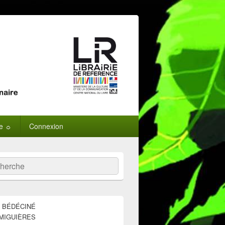
ne ☼
Connexion
:
ercher
E BÉDÉCINÉ
MIGUIÈRES