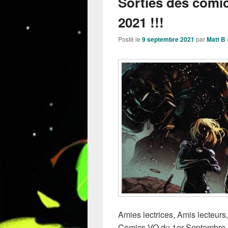
Sorties des comi
2021 !!!
Posté le
9 septembre 2021
par
Matt B
Amies lectrices, Amis lecteurs, 
Comics VO du 1er Septembre 