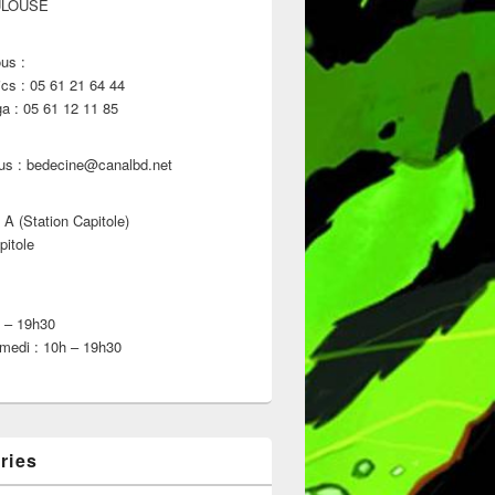
ULOUSE
us :
s : 05 61 21 64 44
 : 05 61 12 11 85
us : bedecine@canalbd.net
 A (Station Capitole)
pitole
h – 19h30
medi : 10h – 19h30
ries