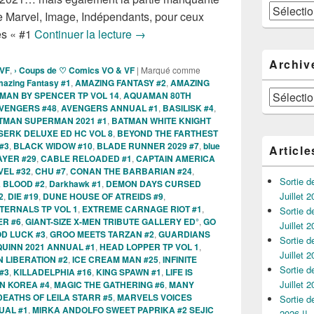
Catégories
tie Marvel, Image, Indépendants, pour ceux
Sorties des comics VO du 1er Septe
es « #1
Continuer la lecture
→
Archiv
 VF
,
› Coups de ♡ Comics VO & VF
|
Marqué comme
azing Fantasy #1
,
AMAZING FANTASY #2
,
AMAZING
Archives
MAN BY SPENCER TP VOL 14
,
AQUAMAN 80TH
VENGERS #48
,
AVENGERS ANNUAL #1
,
BASILISK #4
,
TMAN SUPERMAN 2021 #1
,
BATMAN WHITE KNIGHT
SERK DELUXE ED HC VOL 8
,
BEYOND THE FARTHEST
#3
,
BLACK WIDOW #10
,
BLADE RUNNER 2029 #7
,
blue
Article
AYER #29
,
CABLE RELOADED #1
,
CAPTAIN AMERICA
VEL #32
,
CHU #7
,
CONAN THE BARBARIAN #24
,
Sortie 
 BLOOD #2
,
Darkhawk #1
,
DEMON DAYS CURSED
Juillet 2
2
,
DIE #19
,
DUNE HOUSE OF ATREIDS #9
,
TERNALS TP VOL 1
,
EXTREME CARNAGE RIOT #1
,
Sortie 
ER #6
,
GIANT-SIZE X-MEN TRIBUTE GALLERY ED°
,
GO
Juillet 2
D LUCK #3
,
GROO MEETS TARZAN #2
,
GUARDIANS
Sortie 
UINN 2021 ANNUAL #1
,
HEAD LOPPER TP VOL 1
,
Juillet 2
 LIBERATION #2
,
ICE CREAM MAN #25
,
INFINITE
Sortie 
#3
,
KILLADELPHIA #16
,
KING SPAWN #1
,
LIFE IS
Juillet 2
N KOREA #4
,
MAGIC THE GATHERING #6
,
MANY
EATHS OF LEILA STARR #5
,
MARVELS VOICES
Sortie 
UAL #1
,
MIRKA ANDOLFO SWEET PAPRIKA #2 SEJIC
2026 !!