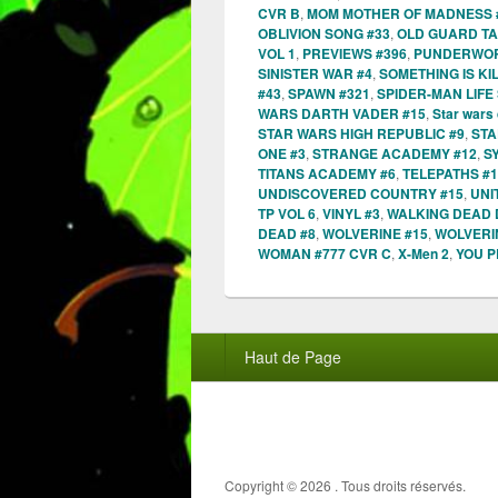
CVR B
,
MOM MOTHER OF MADNESS 
OBLIVION SONG #33
,
OLD GUARD TA
VOL 1
,
PREVIEWS #396
,
PUNDERWORL
SINISTER WAR #4
,
SOMETHING IS KI
#43
,
SPAWN #321
,
SPIDER-MAN LIFE
WARS DARTH VADER #15
,
Star wars
STAR WARS HIGH REPUBLIC #9
,
STA
ONE #3
,
STRANGE ACADEMY #12
,
S
TITANS ACADEMY #6
,
TELEPATHS #1
UNDISCOVERED COUNTRY #15
,
UNI
TP VOL 6
,
VINYL #3
,
WALKING DEAD 
DEAD #8
,
WOLVERINE #15
,
WOLVERIN
WOMAN #777 CVR C
,
X-Men 2
,
YOU P
Menu
Haut de Page
du
pied
de
page
Copyright © 2026
. Tous droits réservés.