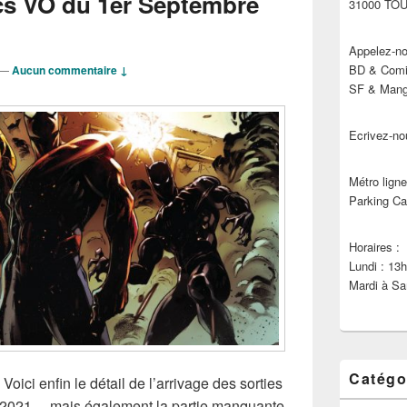
cs VO du 1er Septembre
31000 TO
Appelez-no
BD & Comic
—
Aucun commentaire ↓
SF & Manga
Ecrivez-no
Métro ligne
Parking Ca
Horaires :
Lundi : 13
Mardi à Sa
Catégo
Voici enfin le détail de l’arrivage des sorties
2021… mais également la partie manquante