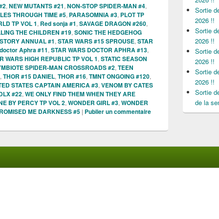
#2
,
NEW MUTANTS #21
,
NON-STOP SPIDER-MAN #4
,
Sortie 
LES THROUGH TIME #5
,
PARASOMNIA #3
,
PLOT TP
2026 !!
D TP VOL 1
,
Red sonja #1
,
SAVAGE DRAGON #260
,
Sortie 
LLING THE CHILDREN #19
,
SONIC THE HEDGEHOG
2026 !!
 STORY ANNUAL #1
,
STAR WARS #15 SPROUSE
,
STAR
 doctor Aphra #11
,
STAR WARS DOCTOR APHRA #13
,
Sortie 
R WARS HIGH REPUBLIC TP VOL 1
,
STATIC SEASON
2026 !!
YMBIOTE SPIDER-MAN CROSSROADS #2
,
TEEN
Sortie 
,
THOR #15 DANIEL
,
THOR #16
,
TMNT ONGOING #120
,
2026 !!
TED STATES CAPTAIN AMERICA #3
,
VENOM BY CATES
Sortie 
DLX #22
,
WE ONLY FIND THEM WHEN THEY ARE
de la se
E BY PERCY TP VOL 2
,
WONDER GIRL #3
,
WONDER
ROMISED ME DARKNESS #5
|
Publier un commentaire