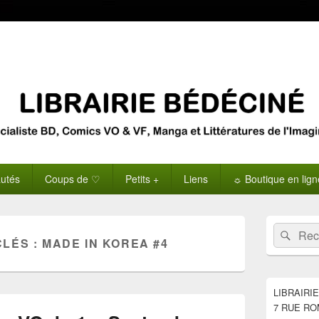
utés
Coups de ♡
Petits +
Liens
☼ Boutique en lig
Zone
Recherche 
Rech
principale
CLÉS :
MADE IN KOREA #4
de
widget
pour
la
LIBRAIRI
barre
7 RUE RO
latérale