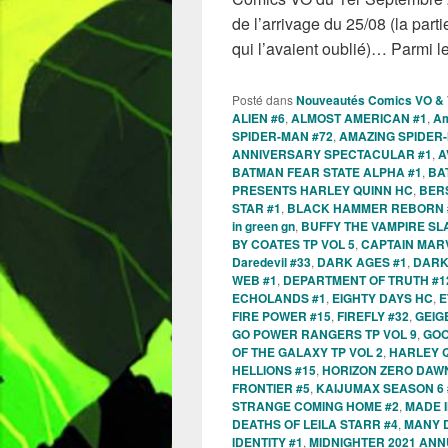
de l’arrivage du 25/08 (la par
qui l’avaient oublié)… Parmi l
Posté dans
Nouveautés Comics VO &
ALIEN #6
,
ALMOST AMERICAN #1
,
Am
SPIDER-MAN #72
,
AMAZING SPIDER-
ANNIVERSARY SPECTACULAR #1
,
A
BATMAN FEAR STATE ALPHA #1
,
BA
PRESENTS HARLEY QUINN HC
,
BER
STAR #1
,
BLACK HAMMER REBORN 
in green gn
,
BUFFY THE VAMPIRE SL
BY COATES TP VOL 5
,
CAPTAIN MAR
Daredevil #33
,
DARK AGES #1
,
DARK
WEB #1
,
DEPARTMENT OF TRUTH #1
ECHOLANDS #1
,
EIGHTY DAYS HC
,
E
FIRE POWER #15
,
FIREFLY #32
,
GEIG
GO POWER RANGERS TP VOL 9
,
GOO
OF THE GALAXY TP VOL 2
,
HARLEY Q
HELLIONS #15
,
HORIZON ZERO DAWN
FRONTIER #5
,
KAIJUMAX SEASON 6 
STRANGE COMING HOME #2
,
MADE I
DEATHS OF LEILA STARR #4
,
MANY D
IDENTITY #1
,
MIDNIGHTER 2021 ANN