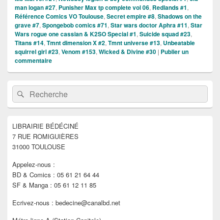
man logan #27
,
Punisher Max tp complete vol 06
,
Redlands #1
,
Référence Comics VO Toulouse
,
Secret empire #8
,
Shadows on the
grave #7
,
Spongebob comics #71
,
Star wars doctor Aphra #11
,
Star
Wars rogue one cassian & K2SO Special #1
,
Suicide squad #23
,
Titans #14
,
Tmnt dimension X #2
,
Tmnt universe #13
,
Unbeatable
squirrel girl #23
,
Venom #153
,
Wicked & Divine #30
|
Publier un
commentaire
Zone
Recherche :
Rechercher
principale
de
widget
pour
LIBRAIRIE BÉDÉCINÉ
la
7 RUE ROMIGUIÈRES
barre
latérale
31000 TOULOUSE
Appelez-nous :
BD & Comics : 05 61 21 64 44
SF & Manga : 05 61 12 11 85
Ecrivez-nous : bedecine@canalbd.net