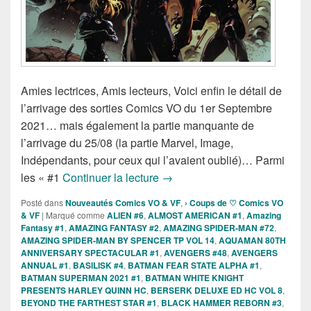
Amies lectrices, Amis lecteurs, Voici enfin le détail de
l’arrivage des sorties Comics VO du 1er Septembre
2021… mais également la partie manquante de
l’arrivage du 25/08 (la partie Marvel, Image,
Indépendants, pour ceux qui l’avaient oublié)… Parmi
Sorties des comics VO du 1er 
les « #1
Continuer la lecture
→
Posté dans
Nouveautés Comics VO & VF
,
› Coups de ♡ Comics VO
& VF
|
Marqué comme
ALIEN #6
,
ALMOST AMERICAN #1
,
Amazing
Fantasy #1
,
AMAZING FANTASY #2
,
AMAZING SPIDER-MAN #72
,
AMAZING SPIDER-MAN BY SPENCER TP VOL 14
,
AQUAMAN 80TH
ANNIVERSARY SPECTACULAR #1
,
AVENGERS #48
,
AVENGERS
ANNUAL #1
,
BASILISK #4
,
BATMAN FEAR STATE ALPHA #1
,
BATMAN SUPERMAN 2021 #1
,
BATMAN WHITE KNIGHT
PRESENTS HARLEY QUINN HC
,
BERSERK DELUXE ED HC VOL 8
,
BEYOND THE FARTHEST STAR #1
,
BLACK HAMMER REBORN #3
,