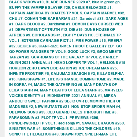
BLACK WIDOW #10
,
BLADE RUNNER 2029 #7
,
blue in green gn
,
BUFFY THE VAMPIRE SLAYER #29
,
CABLE RELOADED #1
,
CAPTAIN AMERICA BY COATES TP VOL 5
,
CAPTAIN MARVEL #32
,
CHU #7
,
CONAN THE BARBARIAN #24
,
Daredevil #33
,
DARK AGES
#1
,
DARK BLOOD #2
,
Darkhawk #1
,
DEMON DAYS CURSED WEB
#1
,
DEPARTMENT OF TRUTH #12
,
DIE #19
,
DUNE HOUSE OF
ATREIDS #9
,
ECHOLANDS #1
,
EIGHTY DAYS HC
,
ETERNALS TP
VOL 1
,
EXTREME CARNAGE RIOT #1
,
FIRE POWER #15
,
FIREFLY
#32
,
GEIGER #6
,
GIANT-SIZE X-MEN TRIBUTE GALLERY ED°
,
GO
GO POWER RANGERS TP VOL 9
,
GOOD LUCK #3
,
GROO MEETS
TARZAN #2
,
GUARDIANS OF THE GALAXY TP VOL 2
,
HARLEY
QUINN 2021 ANNUAL #1
,
HEAD LOPPER TP VOL 1
,
HELLIONS #15
,
HORIZON ZERO DAWN LIBERATION #2
,
ICE CREAM MAN #25
,
INFINITE FRONTIER #5
,
KAIJUMAX SEASON 6 #3
,
KILLADELPHIA
#16
,
KING SPAWN #1
,
LIFE IS STRANGE COMING HOME #2
,
MADE
IN KOREA #4
,
MAGIC THE GATHERING #6
,
MANY DEATHS OF
LEILA STARR #4
,
MANY DEATHS OF LEILA STARR #5
,
MARVELS
VOICES IDENTITY #1
,
MIDNIGHTER 2021 ANNUAL #1
,
MIRKA
ANDOLFO SWEET PAPRIKA #2 SEJIC CVR B
,
MOM MOTHER OF
MADNESS #2
,
NEW MUTANTS #21
,
NON-STOP SPIDER-MAN #4
,
OBLIVION SONG #33
,
OLD GUARD TALES THROUGH TIME #5
,
PARASOMNIA #3
,
PLOT TP VOL 1
,
PREVIEWS #396
,
PUNDERWORLD TP VOL 1
,
Red sonja #1
,
SAVAGE DRAGON #260
,
SINISTER WAR #4
,
SOMETHING IS KILLING THE CHILDREN #19
,
SONIC THE HEDGEHOG #43
,
SPAWN #321
,
SPIDER-MAN LIFE