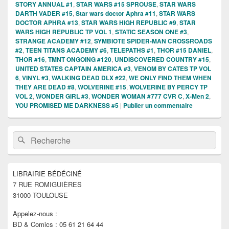
STORY ANNUAL #1
,
STAR WARS #15 SPROUSE
,
STAR WARS
DARTH VADER #15
,
Star wars doctor Aphra #11
,
STAR WARS
DOCTOR APHRA #13
,
STAR WARS HIGH REPUBLIC #9
,
STAR
WARS HIGH REPUBLIC TP VOL 1
,
STATIC SEASON ONE #3
,
STRANGE ACADEMY #12
,
SYMBIOTE SPIDER-MAN CROSSROADS
#2
,
TEEN TITANS ACADEMY #6
,
TELEPATHS #1
,
THOR #15 DANIEL
,
THOR #16
,
TMNT ONGOING #120
,
UNDISCOVERED COUNTRY #15
,
UNITED STATES CAPTAIN AMERICA #3
,
VENOM BY CATES TP VOL
6
,
VINYL #3
,
WALKING DEAD DLX #22
,
WE ONLY FIND THEM WHEN
THEY ARE DEAD #8
,
WOLVERINE #15
,
WOLVERINE BY PERCY TP
VOL 2
,
WONDER GIRL #3
,
WONDER WOMAN #777 CVR C
,
X-Men 2
,
YOU PROMISED ME DARKNESS #5
|
Publier un commentaire
Zone
Recherche :
Rechercher
principale
de
widget
pour
LIBRAIRIE BÉDÉCINÉ
la
7 RUE ROMIGUIÈRES
barre
latérale
31000 TOULOUSE
Appelez-nous :
BD & Comics : 05 61 21 64 44