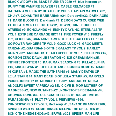
BLACK WIDOW #10
,
BLADE RUNNER 2029 #7
,
blue in green gn
,
BUFFY THE VAMPIRE SLAYER #29
,
CABLE RELOADED #1
,
CAPTAIN AMERICA BY COATES TP VOL 5
,
CAPTAIN MARVEL #32
,
CHU #7
,
CONAN THE BARBARIAN #24
,
Daredevil #33
,
DARK AGES
#1
,
DARK BLOOD #2
,
Darkhawk #1
,
DEMON DAYS CURSED WEB
#1
,
DEPARTMENT OF TRUTH #12
,
DIE #19
,
DUNE HOUSE OF
ATREIDS #9
,
ECHOLANDS #1
,
EIGHTY DAYS HC
,
ETERNALS TP
VOL 1
,
EXTREME CARNAGE RIOT #1
,
FIRE POWER #15
,
FIREFLY
#32
,
GEIGER #6
,
GIANT-SIZE X-MEN TRIBUTE GALLERY ED°
,
GO
GO POWER RANGERS TP VOL 9
,
GOOD LUCK #3
,
GROO MEETS
TARZAN #2
,
GUARDIANS OF THE GALAXY TP VOL 2
,
HARLEY
QUINN 2021 ANNUAL #1
,
HEAD LOPPER TP VOL 1
,
HELLIONS #15
,
HORIZON ZERO DAWN LIBERATION #2
,
ICE CREAM MAN #25
,
INFINITE FRONTIER #5
,
KAIJUMAX SEASON 6 #3
,
KILLADELPHIA
#16
,
KING SPAWN #1
,
LIFE IS STRANGE COMING HOME #2
,
MADE
IN KOREA #4
,
MAGIC THE GATHERING #6
,
MANY DEATHS OF
LEILA STARR #4
,
MANY DEATHS OF LEILA STARR #5
,
MARVELS
VOICES IDENTITY #1
,
MIDNIGHTER 2021 ANNUAL #1
,
MIRKA
ANDOLFO SWEET PAPRIKA #2 SEJIC CVR B
,
MOM MOTHER OF
MADNESS #2
,
NEW MUTANTS #21
,
NON-STOP SPIDER-MAN #4
,
OBLIVION SONG #33
,
OLD GUARD TALES THROUGH TIME #5
,
PARASOMNIA #3
,
PLOT TP VOL 1
,
PREVIEWS #396
,
PUNDERWORLD TP VOL 1
,
Red sonja #1
,
SAVAGE DRAGON #260
,
SINISTER WAR #4
,
SOMETHING IS KILLING THE CHILDREN #19
,
SONIC THE HEDGEHOG #43
,
SPAWN #321
,
SPIDER-MAN LIFE