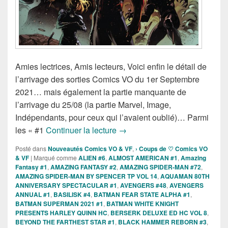
Amies lectrices, Amis lecteurs, Voici enfin le détail de
l’arrivage des sorties Comics VO du 1er Septembre
2021… mais également la partie manquante de
l’arrivage du 25/08 (la partie Marvel, Image,
Indépendants, pour ceux qui l’avaient oublié)… Parmi
Sorties des comics VO du 1er 
les « #1
Continuer la lecture
→
Posté dans
Nouveautés Comics VO & VF
,
› Coups de ♡ Comics VO
& VF
|
Marqué comme
ALIEN #6
,
ALMOST AMERICAN #1
,
Amazing
Fantasy #1
,
AMAZING FANTASY #2
,
AMAZING SPIDER-MAN #72
,
AMAZING SPIDER-MAN BY SPENCER TP VOL 14
,
AQUAMAN 80TH
ANNIVERSARY SPECTACULAR #1
,
AVENGERS #48
,
AVENGERS
ANNUAL #1
,
BASILISK #4
,
BATMAN FEAR STATE ALPHA #1
,
BATMAN SUPERMAN 2021 #1
,
BATMAN WHITE KNIGHT
PRESENTS HARLEY QUINN HC
,
BERSERK DELUXE ED HC VOL 8
,
BEYOND THE FARTHEST STAR #1
,
BLACK HAMMER REBORN #3
,