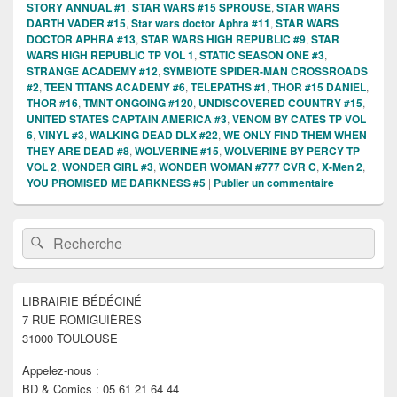
STORY ANNUAL #1
,
STAR WARS #15 SPROUSE
,
STAR WARS
DARTH VADER #15
,
Star wars doctor Aphra #11
,
STAR WARS
DOCTOR APHRA #13
,
STAR WARS HIGH REPUBLIC #9
,
STAR
WARS HIGH REPUBLIC TP VOL 1
,
STATIC SEASON ONE #3
,
STRANGE ACADEMY #12
,
SYMBIOTE SPIDER-MAN CROSSROADS
#2
,
TEEN TITANS ACADEMY #6
,
TELEPATHS #1
,
THOR #15 DANIEL
,
THOR #16
,
TMNT ONGOING #120
,
UNDISCOVERED COUNTRY #15
,
UNITED STATES CAPTAIN AMERICA #3
,
VENOM BY CATES TP VOL
6
,
VINYL #3
,
WALKING DEAD DLX #22
,
WE ONLY FIND THEM WHEN
THEY ARE DEAD #8
,
WOLVERINE #15
,
WOLVERINE BY PERCY TP
VOL 2
,
WONDER GIRL #3
,
WONDER WOMAN #777 CVR C
,
X-Men 2
,
YOU PROMISED ME DARKNESS #5
|
Publier un commentaire
Zone
Recherche :
Rechercher
principale
de
widget
pour
LIBRAIRIE BÉDÉCINÉ
la
7 RUE ROMIGUIÈRES
barre
latérale
31000 TOULOUSE
Appelez-nous :
BD & Comics : 05 61 21 64 44