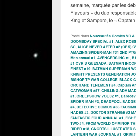
semaine, marquée par les déb
Flavours » du duo responsable
King et Sampere, le « Captai
Posté dans
Nouveautés Comics VO &
DOOMSDAY SPECIAL #1
,
ALEX ROSS
SC
,
ALICE NEVER AFTER #2 (OF 5)
AMAZING SPIDER-MAN #31 2ND PT
Man annual #1
,
AVENGERS INC #1
,
B
#1 CVR B QUESADA
,
BATMAN INCO
FINEST #19
,
BATMAN SUPERMAN WO
KNIGHT PRESENTS GENERATION JO
BISHOP TP WAR COLLEGE
,
BLACK C
ORCHARD TENEMENT #4
,
Captain A
CATWOMAN #57
,
CHILLING ADV MA
#1
,
CREEPSHOW VOL 02 #1
,
Daredevi
SPIDER-MAN #3
,
DEADPOOL BADDER 
#4
,
DETECTIVE COMICS #58 FACSIMI
HADES #2
,
DOCTOR STRANGE #2 M
FANTASTIC FOUR ANNUAL #1
,
FISHF
TWO #4
,
FROM WORLD OF MINOR TH
RIDER #18
,
GNORTS ILLUSTRATED SW
LANTERN WAR JOURNAL #1
,
GRIM #