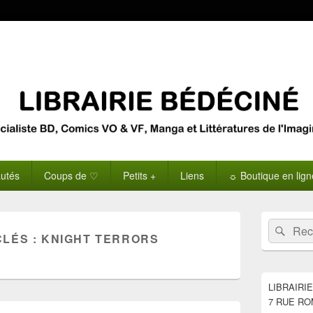
utés
Coups de ♡
Petits +
Liens
☼ Boutique en lig
Zone
Recherche 
Rech
principale
CLÉS :
KNIGHT TERRORS
de
widget
pour
la
LIBRAIRI
barre
7 RUE RO
latérale