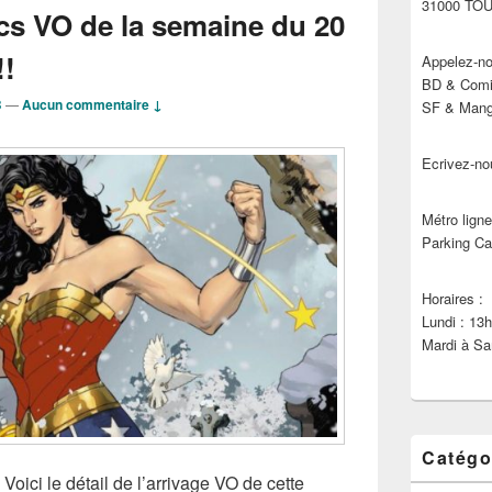
31000 TO
cs VO de la semaine du 20
!!
Appelez-no
BD & Comic
B
—
Aucun commentaire ↓
SF & Manga
Ecrivez-no
Métro ligne
Parking Ca
Horaires :
Lundi : 13
Mardi à Sa
Catégo
 Voici le détail de l’arrivage VO de cette