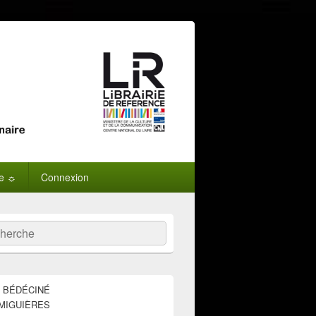
ne ☼
Connexion
:
ercher
E BÉDÉCINÉ
MIGUIÈRES