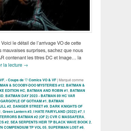
 Voici le détail de l’arrivage VO de cette
s mauvaises surprises, sachez que nous
R contenant les titres DC et Image… la
Sorties de l’arrivage VO « partiel » de la semaine d
r la lecture
→
 VF
,
› Coups de ♡ Comics VO & VF
|
Marqué comme
MAN & SCOOBY-DOO MYSTERIES #12
,
BATMAN &
E EDITION HC
,
BATMAN AND ROBIN #1
,
BATMAN
RD
,
BATMAN DAY 2023 - BATMAN 89 HC VAR
GARGOYLE OF GOTHAM #1
,
BATMAN
ULL #2
,
DANGER STREET #9
,
DARK KNIGHTS OF
1
,
Green Lantern #3
,
I HATE FAIRYLAND (2022) #7
,
I
 TERRORS BATMAN #2 (OF 2) CVR C MASSAFERA
,
CS #2
,
SEA SERPENTS HEIR TP BLACK WAVE BOOK 2
,
N COMPENDIUM TP VOL 05
,
SUPERMAN LOST #6
,