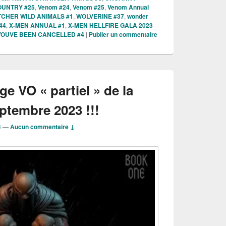
UNTRY #25
,
Venom #24
,
Venom #25
,
Venom Annual
TCHER WILD ANIMALS #1
,
WOLVERINE #37
,
wonder
44
,
X-MEN ANNUAL #1
,
X-MEN HELLFIRE GALA 2023
YOUVE BEEN CANCELLED #4
|
Publier un commentaire
age VO « partiel » de la
ptembre 2023 !!!
B
—
Aucun commentaire ↓