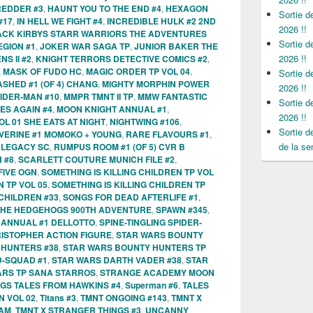
REDDER #3
,
HAUNT YOU TO THE END #4
,
HEXAGON
Sortie 
#17
,
IN HELL WE FIGHT #4
,
INCREDIBLE HULK #2 2ND
2026 !!
ACK KIRBYS STARR WARRIORS THE ADVENTURES
Sortie 
EGION #1
,
JOKER WAR SAGA TP
,
JUNIOR BAKER THE
2026 !!
S II #2
,
KNIGHT TERRORS DETECTIVE COMICS #2
,
E MASK OF FUDO HC
,
MAGIC ORDER TP VOL 04
,
Sortie 
SHED #1 (OF 4) CHANG
,
MIGHTY MORPHIN POWER
2026 !!
IDER-MAN #10
,
MMPR TMNT II TP
,
MMW FANTASTIC
Sortie 
ES AGAIN #4
,
MOON KNIGHT ANNUAL #1
,
2026 !!
OL 01 SHE EATS AT NIGHT
,
NIGHTWING #106
,
Sortie 
VERINE #1 MOMOKO + YOUNG
,
RARE FLAVOURS #1
,
de la se
 LEGACY SC
,
RUMPUS ROOM #1 (OF 5) CVR B
 #8
,
SCARLETT COUTURE MUNICH FILE #2
,
IVE OGN
,
SOMETHING IS KILLING CHILDREN TP VOL
N TP VOL 05
,
SOMETHING IS KILLING CHILDREN TP
 CHILDREN #33
,
SONGS FOR DEAD AFTERLIFE #1
,
THE HEDGEHOGS 900TH ADVENTURE
,
SPAWN #345
,
 ANNUAL #1 DELLOTTO
,
SPINE-TINGLING SPIDER-
RISTOPHER ACTION FIGURE
,
STAR WARS BOUNTY
 HUNTERS #38
,
STAR WARS BOUNTY HUNTERS TP
D-SQUAD #1
,
STAR WARS DARTH VADER #38
,
STAR
ARS TP SANA STARROS
,
STRANGE ACADEMY MOON
GS TALES FROM HAWKINS #4
,
Superman #6
,
TALES
 VOL 02
,
Titans #3
,
TMNT ONGOING #143
,
TMNT X
HAM
,
TMNT X STRANGER THINGS #3
,
UNCANNY