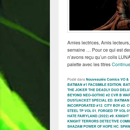
Amies lectrices, Amis lecteurs,
semaine … Pour ce qui est de
n’avons reçu qu’un colis LUNA
palette avec les titres
Continue
Posté dans
Nouveautés Comics VO &
BATMAN #1 FACSIMILE EDITION
,
BAT
THE JOKER THE DEADLY DUO DELUX
BEYOND NEO-GOTHIC #2 CVR B WA
DUSTJACKET SPECIAL ED
,
BATMAN 
INCORPORATED #12
,
CITY BOY #2
,
C
STEEL TP VOL 01
,
FORGED TP VOL 0
HATE FAIRYLAND (2022) #9
,
KNIGHT
KNIGHT TERRORS DETECTIVE COMI
SHAZAM POWER OF HOPE HC
,
SPAW