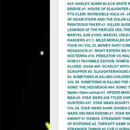
#24
,
HARLEY QUINN BLACK WHITE 
BRIDGE #1
,
HOUSE OF SLAUGHTER 
PTG KLEIN
,
INCREDIBLE HULK #4
,
J
OF ADAM STARR AND THE SOLAR L
RIGHTEOUS FAKER #1
,
KILLER QUEEN
LEGENDS OF THE PIERCED VEIL TH
MARVEL AGE #1000
,
MARVEL UNLEA
RANGERS #111
,
MILES MORALES SP
FOUR HC VOL 25
,
MONEY SHOT COM
NEGADUCK #1
,
NIGHT EATERS GN V
NOCTERRA #16
,
PREDATOR VS WOL
ROM #1 FACSIMILE EDITION
,
ROMITA
ALLRED
,
SAGA #66
,
SCARLET WITCH
SCRAPPER #3
,
SLAUGHTERHOUSE-F
04
,
SOMETHING IS KILLING CHILDRE
VOL 06
,
SOMETHING IS KILLING THE
SONIC THE HEDGEHOG #64
,
SONIC 
Spider-Gwen annual #1
,
SPIDER-MAN
MAN #0
,
STAR WARS #36 TYLER CH
HUNTERS #37
,
STAR WARS BOUNTY
VOL 06
,
STAR WARS DARK DROIDS 
WARS OBI-WAN KENOBI #1
,
STAR W
KNIGHT #1 RAMOS
,
STRANGER THIN
OF SYZPENSE #2
,
THERAPY GAME GN
STRANGER THINGS #2 CVR D GOR