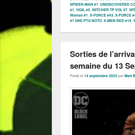
SPIDER-MAN #1
,
UNDISCOVERED CO
#1
,
VIGIL #5
,
WITCHER TP VOL 07
,
WI
Woman #1
,
X-FORCE #43
,
X-FORCE #
#1 2ND PTG NOTO
,
X-MEN RED #15
,
Sorties de l’arriv
semaine du 13 Se
Posté le
14 septembre 2023
par
Matt 