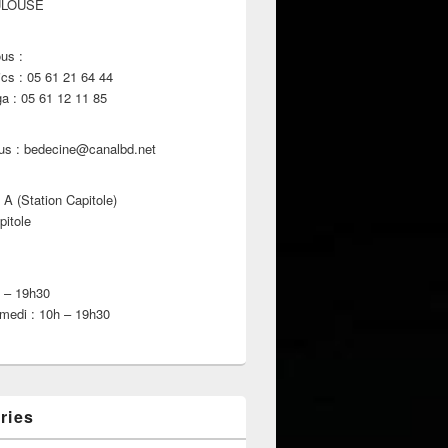
ULOUSE
us :
s : 05 61 21 64 44
 : 05 61 12 11 85
us : bedecine@canalbd.net
 A (Station Capitole)
pitole
h – 19h30
medi : 10h – 19h30
ries