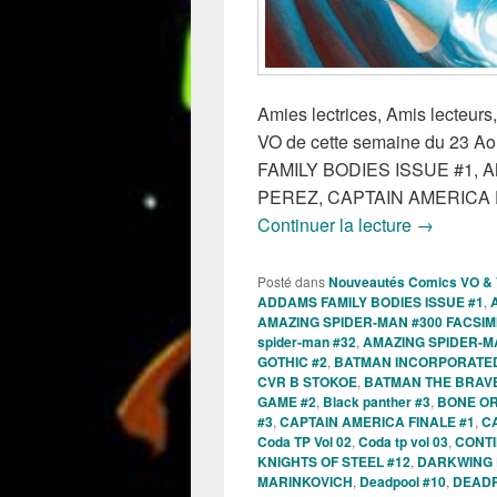
Amies lectrices, Amis lecteurs, 
VO de cette semaine du 23 Aoû
FAMILY BODIES ISSUE #1,
PEREZ, CAPTAIN AMERICA 
Sorties de
Continuer la lecture
→
Posté dans
Nouveautés Comics VO &
ADDAMS FAMILY BODIES ISSUE #1
,
AMAZING SPIDER-MAN #300 FACSIMI
spider-man #32
,
AMAZING SPIDER-M
GOTHIC #2
,
BATMAN INCORPORATED 
CVR B STOKOE
,
BATMAN THE BRAVE
GAME #2
,
Black panther #3
,
BONE O
#3
,
CAPTAIN AMERICA FINALE #1
,
C
Coda TP Vol 02
,
Coda tp vol 03
,
CONTI
KNIGHTS OF STEEL #12
,
DARKWING 
MARINKOVICH
,
Deadpool #10
,
DEADP