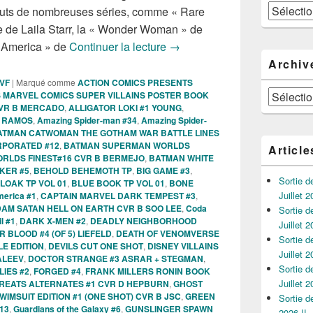
Catégories
uts de nombreuses séries, comme « Rare
 de Laila Starr, la « Wonder Woman » de
Sorties des Comics VO de la
n America » de
Continuer la lecture
→
Archiv
 VF
|
Marqué comme
ACTION COMICS PRESENTS
Archives
 MARVEL COMICS SUPER VILLAINS POSTER BOOK
 CVR B MERCADO
,
ALLIGATOR LOKI #1 YOUNG
,
G RAMOS
,
Amazing Spider-man #34
,
Amazing Spider-
ATMAN CATWOMAN THE GOTHAM WAR BATTLE LINES
RPORATED #12
,
BATMAN SUPERMAN WORLDS
Article
RLDS FINEST#16 CVR B BERMEJO
,
BATMAN WHITE
KER #5
,
BEHOLD BEHEMOTH TP
,
BIG GAME #3
,
Sortie 
LOAK TP VOL 01
,
BLUE BOOK TP VOL 01
,
BONE
Juillet 2
merica #1
,
CAPTAIN MARVEL DARK TEMPEST #3
,
DAM SATAN HELL ON EARTH CVR B SOO LEE
,
Coda
Sortie 
l #1
,
DARK X-MEN #2
,
DEADLY NEIGHBORHOOD
Juillet 2
BLOOD #4 (OF 5) LIEFELD
,
DEATH OF VENOMVERSE
Sortie 
LE EDITION
,
DEVILS CUT ONE SHOT
,
DISNEY VILLAINS
Juillet 2
ALEEV
,
DOCTOR STRANGE #3 ASRAR + STEGMAN
,
Sortie 
LIES #2
,
FORGED #4
,
FRANK MILLERS RONIN BOOK
Juillet 2
REATS ALTERNATES #1 CVR D HEPBURN
,
GHOST
IMSUIT EDITION #1 (ONE SHOT) CVR B JSC
,
GREEN
Sortie 
13
,
Guardians of the Galaxy #6
,
GUNSLINGER SPAWN
2026 !!