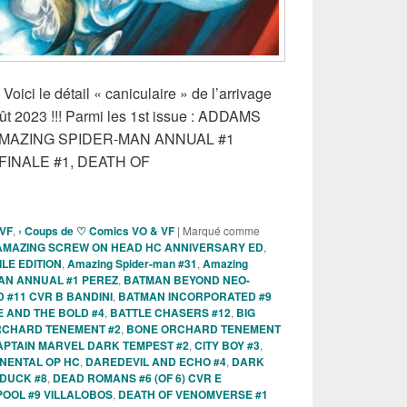
Voici le détail « caniculaire » de l’arrivage
t 2023 !!! Parmi les 1st issue : ADDAMS
 AMAZING SPIDER-MAN ANNUAL #1
FINALE #1, DEATH OF
s Comics VO de la semaine du 23 Août 2023 !!!
 VF
,
› Coups de ♡ Comics VO & VF
|
Marqué comme
AMAZING SCREW ON HEAD HC ANNIVERSARY ED
,
LE EDITION
,
Amazing Spider-man #31
,
Amazing
AN ANNUAL #1 PEREZ
,
BATMAN BEYOND NEO-
#11 CVR B BANDINI
,
BATMAN INCORPORATED #9
 AND THE BOLD #4
,
BATTLE CHASERS #12
,
BIG
RCHARD TENEMENT #2
,
BONE ORCHARD TENEMENT
APTAIN MARVEL DARK TEMPEST #2
,
CITY BOY #3
,
NENTAL OP HC
,
DAREDEVIL AND ECHO #4
,
DARK
DUCK #8
,
DEAD ROMANS #6 (OF 6) CVR E
OOL #9 VILLALOBOS
,
DEATH OF VENOMVERSE #1