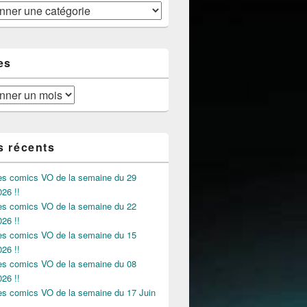
 semaine du 20 Septembre 2023 !!!
es
s récents
des comics VO de la semaine du 29
026 !!
des comics VO de la semaine du 22
026 !!
des comics VO de la semaine du 15
026 !!
des comics VO de la semaine du 08
026 !!
des comics VO de la semaine du 17 Juin