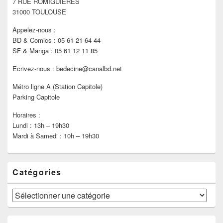
7 RUE ROMIGUIÈRES
barre
latérale
31000 TOULOUSE
Appelez-nous :
BD & Comics : 05 61 21 64 44
SF & Manga : 05 61 12 11 85
Ecrivez-nous : bedecine@canalbd.net
Métro ligne A (Station Capitole)
Parking Capitole
Horaires :
Lundi : 13h – 19h30
Mardi à Samedi : 10h – 19h30
Catégories
Catégories