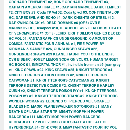
ORCHARD TENEMENT #2
,
BONE ORCHARD TENEMENT #3
,
CAPTAIN AMERICA FINALE #1
,
CAPTAIN MARVEL DARK TEMPEST
#2
,
CITY BOY #3
,
Coda TP Vol 02
,
Coda tp vol 03
,
CONTINENTAL OP
HC
,
DAREDEVIL AND ECHO #4
,
DARK KNIGHTS OF STEEL #12
,
DARKWING DUCK #8
,
DEAD ROMANS #6 (OF 6) CVR E
MARINKOVICH
,
Deadpool #10
,
DEADPOOL #9 VILLALOBOS
,
DEATH
OF VENOMVERSE #1 (OF 5) LEIRIX
,
EIGHT BILLION GENIES DLX ED
HC VOL 01
,
FANTAGRAPHICS UNDERGROUND X-AMOUNT OF
COMICS
,
FANTASTIC FOUR ANNUAL #1
,
FIRE POWER BY
KIRKMAN & SAMNEE #26
,
GUNSLINGER SPAWN #22
,
GUNSLINGER SPAWN #23 KEANE
,
HAUNT YOU TO THE END #3
CVR B SEJIC
,
HONEY LEMON SODA GN VOL 03
,
HUMAN TARGET
HC BOOK 01
,
IMMORTAL THOR #1
,
Invincible Iron man #9
,
jean grey
#1
,
KING SPAWN #24
,
KING SPAWN #25
,
KNIGHT TERRORS #4
,
KNIGHT TERRORS ACTION COMICS #2
,
KNIGHT TERRORS
CATWOMAN #1
,
KNIGHT TERRORS CATWOMAN #2
,
KNIGHT
TERRORS DETECTIVE COMICS #2
,
KNIGHT TERRORS HARLEY
QUINN #2
,
KNIGHT TERRORS POISON IVY #1
,
KNIGHT TERRORS
POISON IVY #2
,
KNIGHT TERRORS TITANS #2
,
KNIGHT TERRORS
WONDER WOMAN #2
,
LEGENDS OF PIERCED VEIL SCARLET
BLADES HC
,
MAGIC PLANESWALKER NOTORIOUS #1
,
MANY
DEATHS OF LAILA STARR TP
,
MIGHTY MORPHIN POWER
RANGERS #111
,
MIGHTY MORPHIN POWER RANGERS
RECHARGED TP VOL 02
,
MISS TRUESDALE &THE FALL OF
HYPERBOREA #4 (OF 4) CVR B
,
MMW FANTASTIC FOUR HC VOL