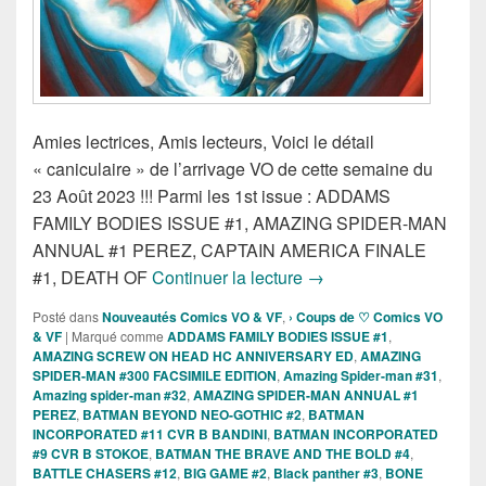
Amies lectrices, Amis lecteurs, Voici le détail
« caniculaire » de l’arrivage VO de cette semaine du
23 Août 2023 !!! Parmi les 1st issue : ADDAMS
FAMILY BODIES ISSUE #1, AMAZING SPIDER-MAN
ANNUAL #1 PEREZ, CAPTAIN AMERICA FINALE
Sorties des Comics VO 
#1, DEATH OF
Continuer la lecture
→
Posté dans
Nouveautés Comics VO & VF
,
› Coups de ♡ Comics VO
& VF
|
Marqué comme
ADDAMS FAMILY BODIES ISSUE #1
,
AMAZING SCREW ON HEAD HC ANNIVERSARY ED
,
AMAZING
SPIDER-MAN #300 FACSIMILE EDITION
,
Amazing Spider-man #31
,
Amazing spider-man #32
,
AMAZING SPIDER-MAN ANNUAL #1
PEREZ
,
BATMAN BEYOND NEO-GOTHIC #2
,
BATMAN
INCORPORATED #11 CVR B BANDINI
,
BATMAN INCORPORATED
#9 CVR B STOKOE
,
BATMAN THE BRAVE AND THE BOLD #4
,
BATTLE CHASERS #12
,
BIG GAME #2
,
Black panther #3
,
BONE