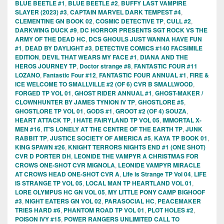
BLUE BEETLE #1
,
BLUE BEETLE #2
,
BUFFY LAST VAMPIRE
SLAYER (2023) #3
,
CAPTAIN MARVEL DARK TEMPEST #4
,
CLEMENTINE GN BOOK 02
,
COSMIC DETECTIVE TP
,
CULL #2
,
DARKWING DUCK #9
,
DC HORROR PRESENTS SGT ROCK VS THE
ARMY OF THE DEAD HC
,
DCS GHOULS JUST WANNA HAVE FUN
#1
,
DEAD BY DAYLIGHT #3
,
DETECTIVE COMICS #140 FACSIMILE
EDITION
,
DEVIL THAT WEARS MY FACE #1
,
DIANA AND THE
HEROS JOURNEY TP
,
Doctor strange #8
,
FANTASTIC FOUR #11
LOZANO
,
Fantastic Four #12
,
FANTASTIC FOUR ANNUAL #1
,
FIRE &
ICE WELCOME TO SMALLVILLE #2 (OF 6) CVR B SMALLWOOD
,
FORGED TP VOL 01
,
GHOST RIDER ANNUAL #1
,
GHOST-MAKER /
CLOWNHUNTER BY JAMES TYNION IV TP
,
GHOSTLORE #5
,
GHOSTLORE TP VOL 01
,
GODS #1
,
GROOT #2 (OF 4) SOUZA
,
HEART ATTACK TP
,
I HATE FAIRYLAND TP VOL 05
,
IMMORTAL X-
MEN #16
,
IT'S LONELY AT THE CENTRE OF THE EARTH TP
,
JUNK
RABBIT TP
,
JUSTICE SOCIETY OF AMERICA #5
,
KAYA TP BOOK 01
,
KING SPAWN #26
,
KNIGHT TERRORS NIGHTS END #1 (ONE SHOT)
CVR D PORTER DH
,
LEONIDE THE VAMPYR A CHRISTMAS FOR
CROWS ONE-SHOT CVR MIGNOLA
,
LEONIDE VAMPYR MIRACLE
AT CROWS HEAD ONE-SHOT CVR A
,
Life is Strange TP Vol 04
,
LIFE
IS STRANGE TP VOL 05
,
LOCAL MAN TP HEARTLAND VOL 01
,
LORE OLYMPUS HC GN VOL 05
,
MY LITTLE PONY CAMP BIGHOOF
#3
,
NIGHT EATERS GN VOL 02
,
PARASOCIAL HC
,
PEACEMAKER
TRIES HARD #6
,
PHANTOM ROAD TP VOL 01
,
PLOT HOLES #2
,
POISON IVY #15
,
POWER RANGERS UNLIMITED CALL TO