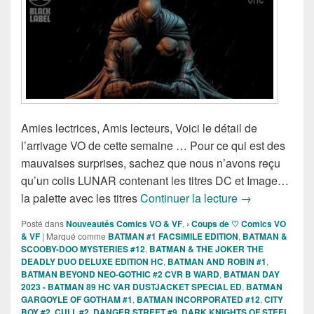
Amies lectrices, Amis lecteurs, Voici le détail de
l’arrivage VO de cette semaine … Pour ce qui est des
mauvaises surprises, sachez que nous n’avons reçu
qu’un colis LUNAR contenant les titres DC et Image…
Sorties de l’ar
la palette avec les titres
Continuer la lecture
→
Posté dans
Nouveautés Comics VO & VF
,
› Coups de ♡ Comics VO
& VF
|
Marqué comme
BATMAN #1 FACSIMILE EDITION
,
BATMAN &
SCOOBY-DOO MYSTERIES #12
,
BATMAN & THE JOKER THE
DEADLY DUO DELUXE EDITION HC
,
BATMAN AND ROBIN #1
,
BATMAN BEYOND NEO-GOTHIC #2 CVR B WARD
,
BATMAN DAY
2023 - BATMAN 89 HC VAR DUSTJACKET SPECIAL ED
,
BATMAN
GARGOYLE OF GOTHAM #1
,
BATMAN INCORPORATED #12
,
CITY
BOY #2
,
CULL #2
,
DANGER STREET #9
,
DARK KNIGHTS OF STEEL