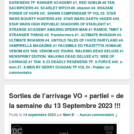
DARKNESS TP
,
RANGER ACADEMY #1
,
RED GOBLIN #6 TAN
,
SACRIFICERS #3
,
SCARLET WITCH #8
,
shazam #4
,
SHAZAM
POWER OF HOPE HC
,
SPAWN COMPENDIUM TP VOL 05
,
STAR
WARS BOUNTY HUNTERS #39
,
STAR WARS DARTH VADER #39
,
STAR WARS HIGH REPUBLIC SHADOWS OF STARLIGHT #1
,
STRANGE ACADEMY AMAZING SPIDER-MAN #1 RAMOS
,
TMNT X
STRANGER THINGS #3
,
Transformers #1
,
ULTIMATE INVASION #3
,
ULTIMATE INVASION #4
,
UNTOLD TALES OF I HATE FAIRYLAND #4
,
VAMPIRELLA MAGAZINE #1 FACSIMILE ED FRAZETTTA HOMAGE
,
VENOM #23 TAN
,
VENOM #25 YOUNG
,
WALKING DEAD DELUXE #1
NEWSPRINT EDITION
,
WALKING DEAD DELUXE #72
,
WEB OF
CARNAGE #1 TAN
,
X-23 DEADLY REGENESIS TP
,
X-FORCE #45
,
x-
men 27
,
X-MEN BY GERRY DUGGAN TP VOL 04
|
Publier un
commentaire
Sorties de l’arrivage VO « partiel » de
la semaine du 13 Septembre 2023 !!!
Posté le
14 septembre 2023
par
Matt B
—
Aucun commentaire ↓