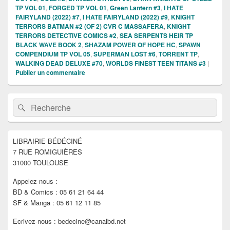
TP VOL 01
,
FORGED TP VOL 01
,
Green Lantern #3
,
I HATE
FAIRYLAND (2022) #7
,
I HATE FAIRYLAND (2022) #9
,
KNIGHT
TERRORS BATMAN #2 (OF 2) CVR C MASSAFERA
,
KNIGHT
TERRORS DETECTIVE COMICS #2
,
SEA SERPENTS HEIR TP
BLACK WAVE BOOK 2
,
SHAZAM POWER OF HOPE HC
,
SPAWN
COMPENDIUM TP VOL 05
,
SUPERMAN LOST #6
,
TORRENT TP
,
WALKING DEAD DELUXE #70
,
WORLDS FINEST TEEN TITANS #3
|
Publier un commentaire
Zone
Recherche :
Rechercher
principale
de
widget
pour
LIBRAIRIE BÉDÉCINÉ
la
7 RUE ROMIGUIÈRES
barre
latérale
31000 TOULOUSE
Appelez-nous :
BD & Comics : 05 61 21 64 44
SF & Manga : 05 61 12 11 85
Ecrivez-nous : bedecine@canalbd.net