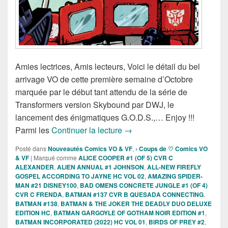
Amies lectrices, Amis lecteurs, Voici le détail du bel
arrivage VO de cette première semaine d’Octobre
marquée par le début tant attendu de la série de
Transformers version Skybound par DWJ, le
lancement des énigmatiques G.O.D.S.,… Enjoy !!!
Sorties des Comics VO de la 
Parmi les
Continuer la lecture
→
Posté dans
Nouveautés Comics VO & VF
,
› Coups de ♡ Comics VO
& VF
|
Marqué comme
ALICE COOPER #1 (OF 5) CVR C
ALEXANDER
,
ALIEN ANNUAL #1 JOHNSON
,
ALL-NEW FIREFLY
GOSPEL ACCORDING TO JAYNE HC VOL 02
,
AMAZING SPIDER-
MAN #21 DISNEY100
,
BAD OMENS CONCRETE JUNGLE #1 (OF 4)
CVR C FRENDA
,
BATMAN #137 CVR B QUESADA CONNECTING
,
BATMAN #138
,
BATMAN & THE JOKER THE DEADLY DUO DELUXE
EDITION HC
,
BATMAN GARGOYLE OF GOTHAM NOIR EDITION #1
,
BATMAN INCORPORATED (2022) HC VOL 01
,
BIRDS OF PREY #2
,