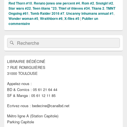
Red Thorn #10
,
Renato jones one percent #4
,
Rom #2
,
Snotgirl #2
,
Star wars #22
,
Teen titans "23
,
Thief of thieves #34
,
Titans 2
,
TMNT
Ongoing #61
,
Tomb Raider 2016 #7
,
Uncanny inhumans annual #1
,
Wonder woman #5
,
Wraithborn #6
,
X-files #5
|
Publier un
commentaire
Zone
Recherche :
Rechercher
principale
de
widget
pour
LIBRAIRIE BÉDÉCINÉ
la
7 RUE ROMIGUIÈRES
barre
latérale
31000 TOULOUSE
Appelez-nous :
BD & Comics : 05 61 21 64 44
SF & Manga : 05 61 12 11 85
Ecrivez-nous : bedecine@canalbd.net
Métro ligne A (Station Capitole)
Parking Capitole