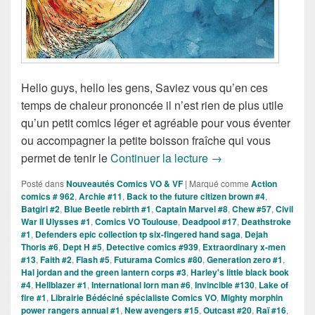
Hello guys, hello les gens, Saviez vous qu’en ces
temps de chaleur prononcée il n’est rien de plus utile
qu’un petit comics léger et agréable pour vous éventer
ou accompagner la petite boisson fraîche qui vous
Sorties des Comics V
permet de tenir le
Continuer la lecture
→
Posté dans
Nouveautés Comics VO & VF
|
Marqué comme
Action
comics # 962
,
Archie #11
,
Back to the future citizen brown #4
,
Batgirl #2
,
Blue Beetle rebirth #1
,
Captain Marvel #8
,
Chew #57
,
Civil
War II Ulysses #1
,
Comics VO Toulouse
,
Deadpool #17
,
Deathstroke
#1
,
Defenders epic collection tp six-fingered hand saga
,
Dejah
Thoris #6
,
Dept H #5
,
Detective comics #939
,
Extraordinary x-men
#13
,
Faith #2
,
Flash #5
,
Futurama Comics #80
,
Generation zero #1
,
Hal jordan and the green lantern corps #3
,
Harley's little black book
#4
,
Hellblazer #1
,
International Iorn man #6
,
Invincible #130
,
Lake of
fire #1
,
Librairie Bédéciné spécialiste Comics VO
,
Mighty morphin
power rangers annual #1
,
New avengers #15
,
Outcast #20
,
Raï #16
,