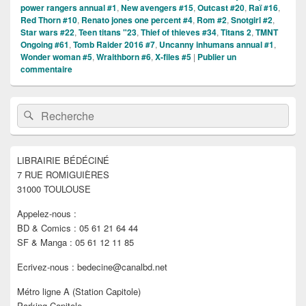
power rangers annual #1
,
New avengers #15
,
Outcast #20
,
Raï #16
,
Red Thorn #10
,
Renato jones one percent #4
,
Rom #2
,
Snotgirl #2
,
Star wars #22
,
Teen titans "23
,
Thief of thieves #34
,
Titans 2
,
TMNT
Ongoing #61
,
Tomb Raider 2016 #7
,
Uncanny inhumans annual #1
,
Wonder woman #5
,
Wraithborn #6
,
X-files #5
|
Publier un
commentaire
Zone
Recherche :
Rechercher
principale
de
widget
pour
LIBRAIRIE BÉDÉCINÉ
la
7 RUE ROMIGUIÈRES
barre
latérale
31000 TOULOUSE
Appelez-nous :
BD & Comics : 05 61 21 64 44
SF & Manga : 05 61 12 11 85
Ecrivez-nous : bedecine@canalbd.net
Métro ligne A (Station Capitole)
Parking Capitole