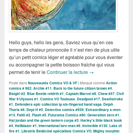
Hello guys, hello les gens, Saviez vous qu’en ces
temps de chaleur prononcée il n’est rien de plus utile
qu’un petit comics léger et agréable pour vous éventer
ou accompagner la petite boisson fraîche qui vous
Sorties des Comics V
permet de tenir le
Continuer la lecture
→
Posté dans
Nouveautés Comics VO & VF
|
Marqué comme
Action
comics # 962
,
Archie #11
,
Back to the future citizen brown #4
,
Batgirl #2
,
Blue Beetle rebirth #1
,
Captain Marvel #8
,
Chew #57
,
Civil
War II Ulysses #1
,
Comics VO Toulouse
,
Deadpool #17
,
Deathstroke
#1
,
Defenders epic collection tp six-fingered hand saga
,
Dejah
Thoris #6
,
Dept H #5
,
Detective comics #939
,
Extraordinary x-men
#13
,
Faith #2
,
Flash #5
,
Futurama Comics #80
,
Generation zero #1
,
Hal jordan and the green lantern corps #3
,
Harley's little black book
#4
,
Hellblazer #1
,
International Iorn man #6
,
Invincible #130
,
Lake of
fire #1
,
Librairie Bédéciné spécialiste Comics VO
,
Mighty morphin