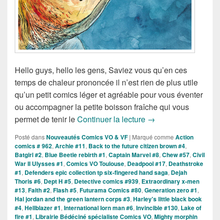
Hello guys, hello les gens, Saviez vous qu’en ces
temps de chaleur prononcée il n’est rien de plus utile
qu’un petit comics léger et agréable pour vous éventer
ou accompagner la petite boisson fraîche qui vous
Sorties des Comics V
permet de tenir le
Continuer la lecture
→
Posté dans
Nouveautés Comics VO & VF
|
Marqué comme
Action
comics # 962
,
Archie #11
,
Back to the future citizen brown #4
,
Batgirl #2
,
Blue Beetle rebirth #1
,
Captain Marvel #8
,
Chew #57
,
Civil
War II Ulysses #1
,
Comics VO Toulouse
,
Deadpool #17
,
Deathstroke
#1
,
Defenders epic collection tp six-fingered hand saga
,
Dejah
Thoris #6
,
Dept H #5
,
Detective comics #939
,
Extraordinary x-men
#13
,
Faith #2
,
Flash #5
,
Futurama Comics #80
,
Generation zero #1
,
Hal jordan and the green lantern corps #3
,
Harley's little black book
#4
,
Hellblazer #1
,
International Iorn man #6
,
Invincible #130
,
Lake of
fire #1
,
Librairie Bédéciné spécialiste Comics VO
,
Mighty morphin