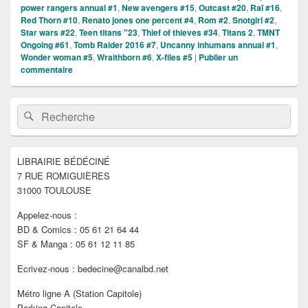
power rangers annual #1
,
New avengers #15
,
Outcast #20
,
Raï #16
,
Red Thorn #10
,
Renato jones one percent #4
,
Rom #2
,
Snotgirl #2
,
Star wars #22
,
Teen titans "23
,
Thief of thieves #34
,
Titans 2
,
TMNT
Ongoing #61
,
Tomb Raider 2016 #7
,
Uncanny inhumans annual #1
,
Wonder woman #5
,
Wraithborn #6
,
X-files #5
|
Publier un
commentaire
Zone
Recherche :
Rechercher
principale
de
widget
pour
LIBRAIRIE BÉDÉCINÉ
la
7 RUE ROMIGUIÈRES
barre
latérale
31000 TOULOUSE
Appelez-nous :
BD & Comics : 05 61 21 64 44
SF & Manga : 05 61 12 11 85
Ecrivez-nous : bedecine@canalbd.net
Métro ligne A (Station Capitole)
Parking Capitole