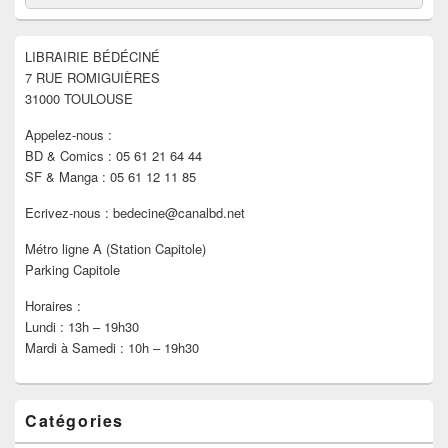
de
widget
pour
LIBRAIRIE BÉDÉCINÉ
la
7 RUE ROMIGUIÈRES
barre
latérale
31000 TOULOUSE
Appelez-nous :
BD & Comics : 05 61 21 64 44
SF & Manga : 05 61 12 11 85
Ecrivez-nous : bedecine@canalbd.net
Métro ligne A (Station Capitole)
Parking Capitole
Horaires :
Lundi : 13h – 19h30
Mardi à Samedi : 10h – 19h30
Catégories