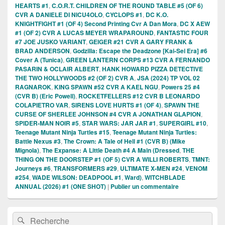
HEARTS #1
,
C.O.R.T. CHILDREN OF THE ROUND TABLE #5 (OF 6)
CVR A DANIELE DI NICU4OLO
,
CYCLOPS #1
,
DC K.O.
KNIGHTFIGHT #1 (OF 4) Second Printing Cvr A Dan Mora
,
DC X AEW
#1 (OF 2) CVR A LUCAS MEYER WRAPAROUND
,
FANTASTIC FOUR
#7 JOE JUSKO VARIANT
,
GEIGER #21 CVR A GARY FRANK &
BRAD ANDERSON
,
Godzilla: Escape the Deadzone [Kai-Sei Era] #6
Cover A (Tunica)
,
GREEN LANTERN CORPS #13 CVR A FERNANDO
PASARIN & OCLAIR ALBERT
,
HANK HOWARD PIZZA DETECTIVE
THE TWO HOLLYWOODS #2 (OF 2) CVR A
,
JSA (2024) TP VOL 02
RAGNAROK
,
KING SPAWN #52 CVR A KAEL NGU
,
Powers 25 #4
(CVR B) (Eric Powell)
,
ROCKETFELLERS #12 CVR B LEONARDO
COLAPIETRO VAR
,
SIRENS LOVE HURTS #1 (OF 4)
,
SPAWN THE
CURSE OF SHERLEE JOHNSON #4 CVR A JONATHAN GLAPION
,
SPIDER-MAN NOIR #5
,
STAR WARS: JAR JAR #1
,
SUPERGIRL #10
,
Teenage Mutant Ninja Turtles #15
,
Teenage Mutant Ninja Turtles:
Battle Nexus #3
,
The Crown: A Tale of Hell #1 (CVR B) (Mike
Mignola)
,
The Expanse: A Little Death #4 A Main (Dressed
,
THE
THING ON THE DOORSTEP #1 (OF 5) CVR A WILLI ROBERTS
,
TMNT:
Journeys #6
,
TRANSFORMERS #29
,
ULTIMATE X-MEN #24
,
VENOM
#254
,
WADE WILSON: DEADPOOL #1
,
Ward)
,
WITCHBLADE
ANNUAL (2026) #1 (ONE SHOT)
|
Publier un commentaire
Zone
Recherche :
Rechercher
principale