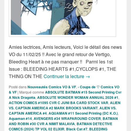
Amies lectrices, Amis lecteurs, Voici le détail des news
VO du 11/02/25 !! Avec le grand retour de Vertigo,
Bleeding Heart à ne pas manquer !! Parmi les 1st
Issue : BLEEDING HEARTS #1,CYCLOPS #1, THE
Sortie des comics VO 
THING ON THE
Continuer la lecture
→
Posté dans
Nouveautés Comics VO & VF
,
› Coups de ♡ Comics VO
& VF
|
Marqué comme
ABSOLUTE BATMAN #15 Second Printing Cvr
A Nick Dragotta
,
ABSOLUTE WONDER WOMAN ANNUAL 2026 #1
,
ACTION COMICS #1095 CVR C JUNI BA CARD STOCK VAR
,
ALIEN
VS. CAPTAIN AMERICA #2 MARK BROOKS VARIANT
,
ALIEN VS.
CAPTAIN AMERICA #4
,
AQUAMAN #11 Second Printing (DC K.O.)
,
Aquaman #14
,
AVENGERS #34 WRAPAROUND COVER
,
BATMAN
AND ROBIN #30 CVR A NIMIT MALAVIA
,
BATMAN DETECTIVE
COMICS (2024) TP VOL 02 ELIXIR
,
Black Cat #7
,
BLEEDING