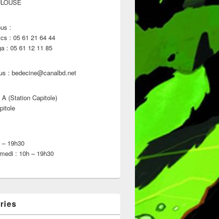
ULOUSE
us :
s : 05 61 21 64 44
 : 05 61 12 11 85
us : bedecine@canalbd.net
 A (Station Capitole)
pitole
h – 19h30
medi : 10h – 19h30
ries