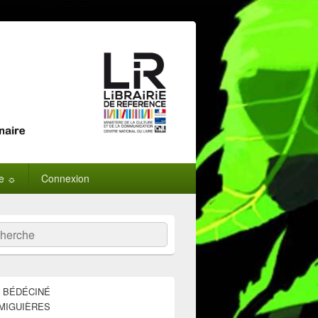
ne ☼
Connexion
:
ercher
E BÉDÉCINÉ
MIGUIÈRES