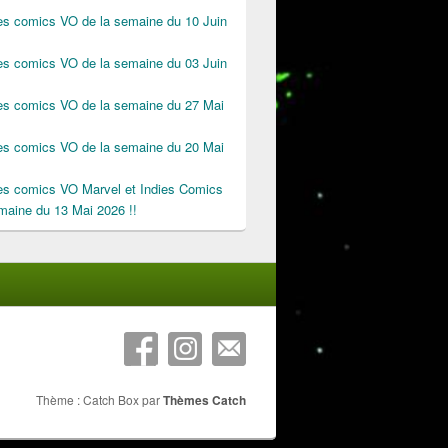
des comics VO de la semaine du 10 Juin
des comics VO de la semaine du 03 Juin
des comics VO de la semaine du 27 Mai
des comics VO de la semaine du 20 Mai
des comics VO Marvel et Indies Comics
maine du 13 Mai 2026 !!
Thème : Catch Box par
Thèmes Catch