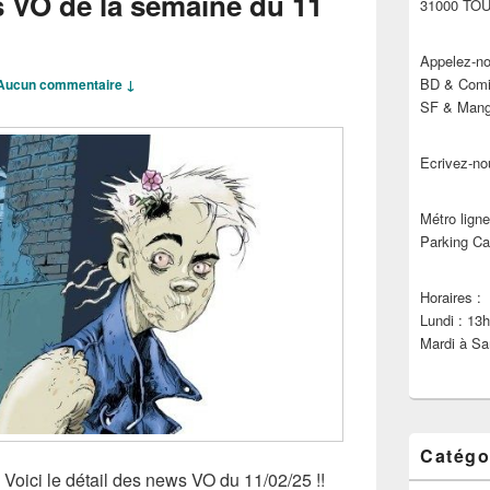
s VO de la semaine du 11
31000 TO
Appelez-no
BD & Comic
Aucun commentaire ↓
SF & Manga
Ecrivez-no
Métro ligne
Parking Ca
Horaires :
Lundi : 13
Mardi à Sa
Catégo
 Voici le détail des news VO du 11/02/25 !!