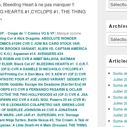
Catégories
go, Bleeding Heart à ne pas manquer !!
EDING HEARTS #1,CYCLOPS #1, THE THING
ortie des comics VO de la semaine du 11 Février 2026 !!
→
Archiv
 VF
,
› Coups de ♡ Comics VO & VF
|
Marqué comme
Archives
ng Cvr A Nick Dragotta
,
ABSOLUTE WONDER
OMICS #1095 CVR C JUNI BA CARD STOCK VAR
,
ARK BROOKS VARIANT
,
ALIEN VS. CAPTAIN AMERICA
C K.O.)
,
Aquaman #14
,
AVENGERS #34
 ROBIN #30 CVR A NIMIT MALAVIA
,
BATMAN
Article
 ELIXIR
,
Black Cat #7
,
BLEEDING HEARTS #1
,
C.O.R.T.
(OF 6) CVR A DANIELE DI NICU4OLO
,
CYCLOPS #1
,
Sortie 
d Printing Cvr A Dan Mora
,
DC X AEW #1 (OF 2) CVR
NTASTIC FOUR #7 JOE JUSKO VARIANT
,
GEIGER #21
Juillet 2
RSON
,
Godzilla: Escape the Deadzone [Kai-Sei Era] #6
Sortie 
ORPS #13 CVR A FERNANDO PASARIN & OCLAIR
Juillet 2
CTIVE THE TWO HOLLYWOODS #2 (OF 2) CVR A
,
JSA
Sortie 
SPAWN #52 CVR A KAEL NGU
,
Powers 25 #4 (CVR B)
Juillet 2
CVR B LEONARDO COLAPIETRO VAR
,
SIRENS LOVE
Sortie 
 OF SHERLEE JOHNSON #4 CVR A JONATHAN
R WARS: JAR JAR #1
,
SUPERGIRL #10
,
Teenage
Juillet 2
nt Ninja Turtles: Battle Nexus #3
,
The Crown: A Tale of
Sortie 
panse: A Little Death #4 A Main (Dressed
,
THE THING
2026 !!