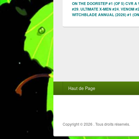
ON THE DOORSTEP #1 (OF 5) CVR A
#29
,
ULTIMATE X-MEN #24
,
VENOM #
WITCHBLADE ANNUAL (2026) #1 (O
Menu
Haut de Page
du
pied
de
page
Copyright © 2026
. Tous droits réservés.