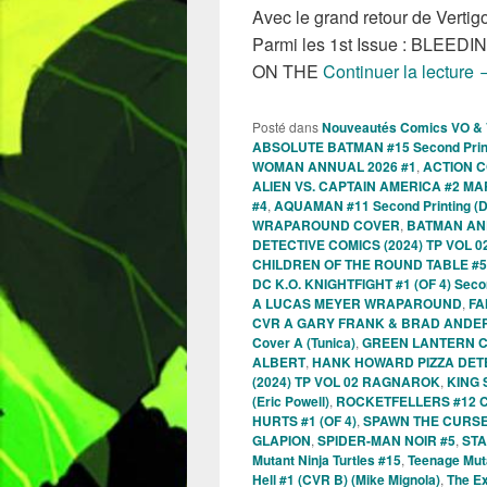
Avec le grand retour de Verti
Parmi les 1st Issue : BLE
S
ON THE
Continuer la lecture
Posté dans
Nouveautés Comics VO &
ABSOLUTE BATMAN #15 Second Printi
WOMAN ANNUAL 2026 #1
,
ACTION C
ALIEN VS. CAPTAIN AMERICA #2 M
#4
,
AQUAMAN #11 Second Printing (D
WRAPAROUND COVER
,
BATMAN AND
DETECTIVE COMICS (2024) TP VOL 02
CHILDREN OF THE ROUND TABLE #5 
DC K.O. KNIGHTFIGHT #1 (OF 4) Secon
A LUCAS MEYER WRAPAROUND
,
FA
CVR A GARY FRANK & BRAD ANDE
Cover A (Tunica)
,
GREEN LANTERN C
ALBERT
,
HANK HOWARD PIZZA DETE
(2024) TP VOL 02 RAGNAROK
,
KING 
(Eric Powell)
,
ROCKETFELLERS #12 
HURTS #1 (OF 4)
,
SPAWN THE CURSE
GLAPION
,
SPIDER-MAN NOIR #5
,
STA
Mutant Ninja Turtles #15
,
Teenage Muta
Hell #1 (CVR B) (Mike Mignola)
,
The Ex