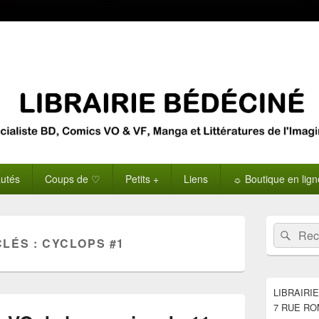
utés
Coups de ♡
Petits +
Liens
☼ Boutique en lig
Zone
Recherche 
Rech
principale
CLÉS :
CYCLOPS #1
de
widget
pour
la
LIBRAIRI
barre
7 RUE RO
latérale