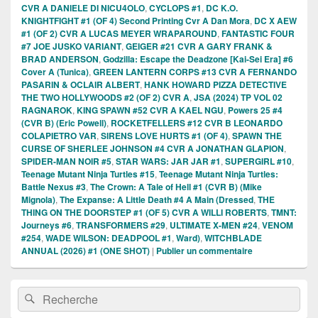
CVR A DANIELE DI NICU4OLO
,
CYCLOPS #1
,
DC K.O.
KNIGHTFIGHT #1 (OF 4) Second Printing Cvr A Dan Mora
,
DC X AEW
#1 (OF 2) CVR A LUCAS MEYER WRAPAROUND
,
FANTASTIC FOUR
#7 JOE JUSKO VARIANT
,
GEIGER #21 CVR A GARY FRANK &
BRAD ANDERSON
,
Godzilla: Escape the Deadzone [Kai-Sei Era] #6
Cover A (Tunica)
,
GREEN LANTERN CORPS #13 CVR A FERNANDO
PASARIN & OCLAIR ALBERT
,
HANK HOWARD PIZZA DETECTIVE
THE TWO HOLLYWOODS #2 (OF 2) CVR A
,
JSA (2024) TP VOL 02
RAGNAROK
,
KING SPAWN #52 CVR A KAEL NGU
,
Powers 25 #4
(CVR B) (Eric Powell)
,
ROCKETFELLERS #12 CVR B LEONARDO
COLAPIETRO VAR
,
SIRENS LOVE HURTS #1 (OF 4)
,
SPAWN THE
CURSE OF SHERLEE JOHNSON #4 CVR A JONATHAN GLAPION
,
SPIDER-MAN NOIR #5
,
STAR WARS: JAR JAR #1
,
SUPERGIRL #10
,
Teenage Mutant Ninja Turtles #15
,
Teenage Mutant Ninja Turtles:
Battle Nexus #3
,
The Crown: A Tale of Hell #1 (CVR B) (Mike
Mignola)
,
The Expanse: A Little Death #4 A Main (Dressed
,
THE
THING ON THE DOORSTEP #1 (OF 5) CVR A WILLI ROBERTS
,
TMNT:
Journeys #6
,
TRANSFORMERS #29
,
ULTIMATE X-MEN #24
,
VENOM
#254
,
WADE WILSON: DEADPOOL #1
,
Ward)
,
WITCHBLADE
ANNUAL (2026) #1 (ONE SHOT)
|
Publier un commentaire
Zone
Recherche :
Rechercher
principale
de