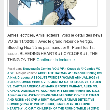
Amies lectrices, Amis lecteurs, Voici le détail des news
VO du 11/02/25 !! Avec le grand retour de Vertigo,
Bleeding Heart à ne pas manquer !! Parmi les 1st
Issue : BLEEDING HEARTS #1,CYCLOPS #1, THE
Sortie des comics VO 
THING ON THE
Continuer la lecture
→
Posté dans
Nouveautés Comics VO & VF
,
› Coups de ♡ Comics VO
& VF
|
Marqué comme
ABSOLUTE BATMAN #15 Second Printing Cvr
A Nick Dragotta
,
ABSOLUTE WONDER WOMAN ANNUAL 2026 #1
,
ACTION COMICS #1095 CVR C JUNI BA CARD STOCK VAR
,
ALIEN
VS. CAPTAIN AMERICA #2 MARK BROOKS VARIANT
,
ALIEN VS.
CAPTAIN AMERICA #4
,
AQUAMAN #11 Second Printing (DC K.O.)
,
Aquaman #14
,
AVENGERS #34 WRAPAROUND COVER
,
BATMAN
AND ROBIN #30 CVR A NIMIT MALAVIA
,
BATMAN DETECTIVE
COMICS (2024) TP VOL 02 ELIXIR
,
Black Cat #7
,
BLEEDING
HEARTS #1
,
C.O.R.T. CHILDREN OF THE ROUND TABLE #5 (OF 6)