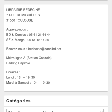
widget
pour
LIBRAIRIE BÉDÉCINÉ
la
7 RUE ROMIGUIÈRES
barre
latérale
31000 TOULOUSE
Appelez-nous :
BD & Comics : 05 61 21 64 44
SF & Manga : 05 61 12 11 85
Ecrivez-nous : bedecine@canalbd.net
Métro ligne A (Station Capitole)
Parking Capitole
Horaires :
Lundi : 13h – 19h30
Mardi à Samedi : 10h – 19h30
Catégories
Catégories