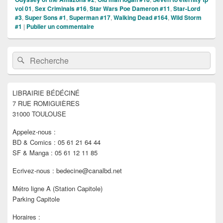
vol 01
,
Sex Criminals #16
,
Star Wars Poe Dameron #11
,
Star-Lord
#3
,
Super Sons #1
,
Superman #17
,
Walking Dead #164
,
Wild Storm
#1
|
Publier un commentaire
Zone
Recherche :
Rechercher
principale
de
widget
pour
LIBRAIRIE BÉDÉCINÉ
la
7 RUE ROMIGUIÈRES
barre
latérale
31000 TOULOUSE
Appelez-nous :
BD & Comics : 05 61 21 64 44
SF & Manga : 05 61 12 11 85
Ecrivez-nous : bedecine@canalbd.net
Métro ligne A (Station Capitole)
Parking Capitole
Horaires :