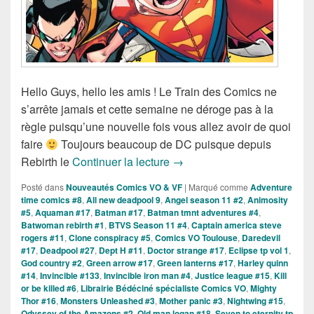
Hello Guys, hello les amis ! Le Train des Comics ne
s’arrête jamais et cette semaine ne déroge pas à la
règle puisqu’une nouvelle fois vous allez avoir de quoi
faire
Toujours beaucoup de DC puisque depuis
Sorties des Comics VO de la
Rebirth le
Continuer la lecture
→
Posté dans
Nouveautés Comics VO & VF
|
Marqué comme
Adventure
time comics #8
,
All new deadpool 9
,
Angel season 11 #2
,
Animosity
#5
,
Aquaman #17
,
Batman #17
,
Batman tmnt adventures #4
,
Batwoman rebirth #1
,
BTVS Season 11 #4
,
Captain america steve
rogers #11
,
Clone conspiracy #5
,
Comics VO Toulouse
,
Daredevil
#17
,
Deadpool #27
,
Dept H #11
,
Doctor strange #17
,
Eclipse tp vol 1
,
God country #2
,
Green arrow #17
,
Green lanterns #17
,
Harley quinn
#14
,
Invincible #133
,
Invincible iron man #4
,
Justice league #15
,
Kill
or be killed #6
,
Librairie Bédéciné spécialiste Comics VO
,
Mighty
Thor #16
,
Monsters Unleashed #3
,
Mother panic #3
,
Nightwing #15
,
Odyssey of the Amazons #2
,
Old man logan #18
,
Seven to eternity tp