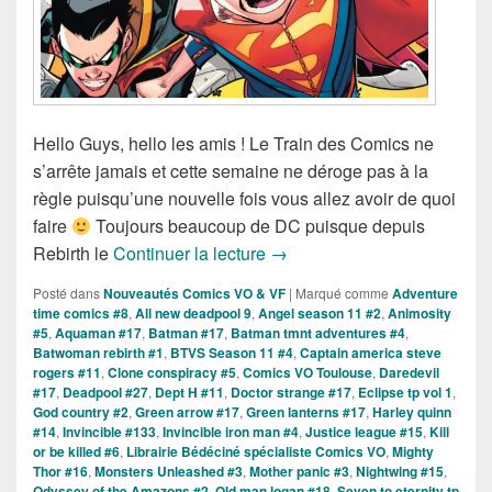
Hello Guys, hello les amis ! Le Train des Comics ne
s’arrête jamais et cette semaine ne déroge pas à la
règle puisqu’une nouvelle fois vous allez avoir de quoi
faire
Toujours beaucoup de DC puisque depuis
Sorties des Comics VO de la
Rebirth le
Continuer la lecture
→
Posté dans
Nouveautés Comics VO & VF
|
Marqué comme
Adventure
time comics #8
,
All new deadpool 9
,
Angel season 11 #2
,
Animosity
#5
,
Aquaman #17
,
Batman #17
,
Batman tmnt adventures #4
,
Batwoman rebirth #1
,
BTVS Season 11 #4
,
Captain america steve
rogers #11
,
Clone conspiracy #5
,
Comics VO Toulouse
,
Daredevil
#17
,
Deadpool #27
,
Dept H #11
,
Doctor strange #17
,
Eclipse tp vol 1
,
God country #2
,
Green arrow #17
,
Green lanterns #17
,
Harley quinn
#14
,
Invincible #133
,
Invincible iron man #4
,
Justice league #15
,
Kill
or be killed #6
,
Librairie Bédéciné spécialiste Comics VO
,
Mighty
Thor #16
,
Monsters Unleashed #3
,
Mother panic #3
,
Nightwing #15
,
Odyssey of the Amazons #2
,
Old man logan #18
,
Seven to eternity tp