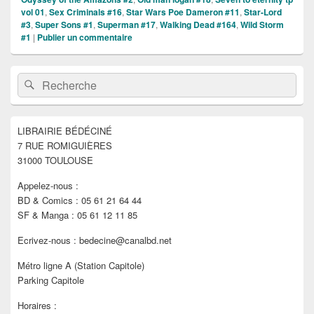
vol 01
,
Sex Criminals #16
,
Star Wars Poe Dameron #11
,
Star-Lord
#3
,
Super Sons #1
,
Superman #17
,
Walking Dead #164
,
Wild Storm
#1
|
Publier un commentaire
Zone
Recherche :
Rechercher
principale
de
widget
pour
LIBRAIRIE BÉDÉCINÉ
la
7 RUE ROMIGUIÈRES
barre
latérale
31000 TOULOUSE
Appelez-nous :
BD & Comics : 05 61 21 64 44
SF & Manga : 05 61 12 11 85
Ecrivez-nous : bedecine@canalbd.net
Métro ligne A (Station Capitole)
Parking Capitole
Horaires :