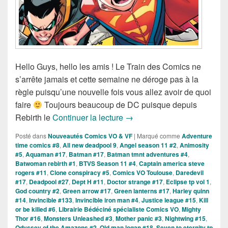
Hello Guys, hello les amis ! Le Train des Comics ne
s’arrête jamais et cette semaine ne déroge pas à la
règle puisqu’une nouvelle fois vous allez avoir de quoi
faire
Toujours beaucoup de DC puisque depuis
Sorties des Comics VO de la
Rebirth le
Continuer la lecture
→
Posté dans
Nouveautés Comics VO & VF
|
Marqué comme
Adventure
time comics #8
,
All new deadpool 9
,
Angel season 11 #2
,
Animosity
#5
,
Aquaman #17
,
Batman #17
,
Batman tmnt adventures #4
,
Batwoman rebirth #1
,
BTVS Season 11 #4
,
Captain america steve
rogers #11
,
Clone conspiracy #5
,
Comics VO Toulouse
,
Daredevil
#17
,
Deadpool #27
,
Dept H #11
,
Doctor strange #17
,
Eclipse tp vol 1
,
God country #2
,
Green arrow #17
,
Green lanterns #17
,
Harley quinn
#14
,
Invincible #133
,
Invincible iron man #4
,
Justice league #15
,
Kill
or be killed #6
,
Librairie Bédéciné spécialiste Comics VO
,
Mighty
Thor #16
,
Monsters Unleashed #3
,
Mother panic #3
,
Nightwing #15
,
Odyssey of the Amazons #2
,
Old man logan #18
,
Seven to eternity tp