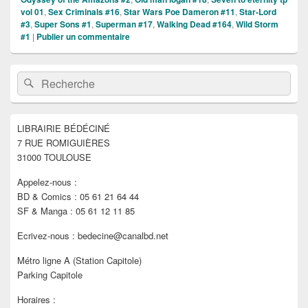
vol 01
,
Sex Criminals #16
,
Star Wars Poe Dameron #11
,
Star-Lord
#3
,
Super Sons #1
,
Superman #17
,
Walking Dead #164
,
Wild Storm
#1
|
Publier un commentaire
Zone
Recherche :
Rechercher
principale
de
widget
pour
LIBRAIRIE BÉDÉCINÉ
la
7 RUE ROMIGUIÈRES
barre
latérale
31000 TOULOUSE
Appelez-nous :
BD & Comics : 05 61 21 64 44
SF & Manga : 05 61 12 11 85
Ecrivez-nous : bedecine@canalbd.net
Métro ligne A (Station Capitole)
Parking Capitole
Horaires :