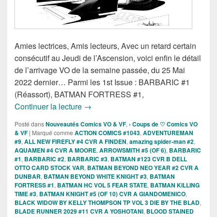
Amies lectrices, Amis lecteurs, Avec un retard certain
consécutif au Jeudi de l’Ascension, voici enfin le détail
de l’arrivage VO de la semaine passée, du 25 Mai
2022 dernier… Parmi les 1st Issue : BARBARIC #1
(Réassort), BATMAN FORTRESS #1,
Sorties des comics VO de la semaine d
Continuer la lecture
→
Posté dans
Nouveautés Comics VO & VF
,
› Coups de ♡ Comics VO
& VF
|
Marqué comme
ACTION COMICS #1043
,
ADVENTUREMAN
#9
,
ALL NEW FIREFLY #4 CVR A FINDEN
,
amazing spider-man #2
,
AQUAMEN #4 CVR A MOORE
,
ARROWSMITH #5 (OF 6)
,
BARBARIC
#1
,
BARBARIC #2
,
BARBARIC #3
,
BATMAN #123 CVR B DELL
OTTO CARD STOCK VAR
,
BATMAN BEYOND NEO YEAR #2 CVR A
DUNBAR
,
BATMAN BEYOND WHITE KNIGHT #3
,
BATMAN
FORTRESS #1
,
BATMAN HC VOL 5 FEAR STATE
,
BATMAN KILLING
TIME #3
,
BATMAN KNIGHT #5 (OF 10) CVR A GIANDOMENICO
,
BLACK WIDOW BY KELLY THOMPSON TP VOL 3 DIE BY THE BLAD
,
BLADE RUNNER 2029 #11 CVR A YOSHOTANI
,
BLOOD STAINED