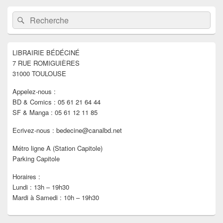
Zone
Recherche :
Rechercher
principale
de
widget
pour
LIBRAIRIE BÉDÉCINÉ
la
7 RUE ROMIGUIÈRES
barre
latérale
31000 TOULOUSE
Appelez-nous :
BD & Comics : 05 61 21 64 44
SF & Manga : 05 61 12 11 85
Ecrivez-nous : bedecine@canalbd.net
Métro ligne A (Station Capitole)
Parking Capitole
Horaires :
Lundi : 13h – 19h30
Mardi à Samedi : 10h – 19h30