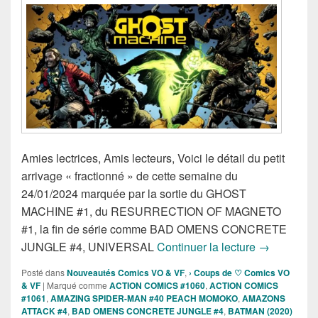
Amies lectrices, Amis lecteurs, Voici le détail du petit
arrivage « fractionné » de cette semaine du
24/01/2024 marquée par la sortie du GHOST
MACHINE #1, du RESURRECTION OF MAGNETO
#1, la fin de série comme BAD OMENS CONCRETE
Sorties des
JUNGLE #4, UNIVERSAL
Continuer la lecture
→
Posté dans
Nouveautés Comics VO & VF
,
› Coups de ♡ Comics VO
& VF
|
Marqué comme
ACTION COMICS #1060
,
ACTION COMICS
#1061
,
AMAZING SPIDER-MAN #40 PEACH MOMOKO
,
AMAZONS
ATTACK #4
,
BAD OMENS CONCRETE JUNGLE #4
,
BATMAN (2020)