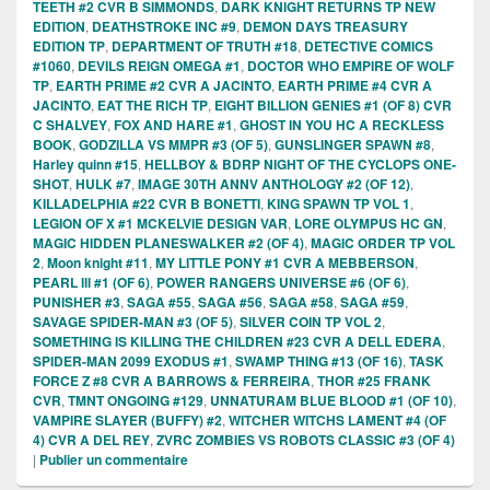
TEETH #2 CVR B SIMMONDS
,
DARK KNIGHT RETURNS TP NEW
EDITION
,
DEATHSTROKE INC #9
,
DEMON DAYS TREASURY
EDITION TP
,
DEPARTMENT OF TRUTH #18
,
DETECTIVE COMICS
#1060
,
DEVILS REIGN OMEGA #1
,
DOCTOR WHO EMPIRE OF WOLF
TP
,
EARTH PRIME #2 CVR A JACINTO
,
EARTH PRIME #4 CVR A
JACINTO
,
EAT THE RICH TP
,
EIGHT BILLION GENIES #1 (OF 8) CVR
C SHALVEY
,
FOX AND HARE #1
,
GHOST IN YOU HC A RECKLESS
BOOK
,
GODZILLA VS MMPR #3 (OF 5)
,
GUNSLINGER SPAWN #8
,
Harley quinn #15
,
HELLBOY & BDRP NIGHT OF THE CYCLOPS ONE-
SHOT
,
HULK #7
,
IMAGE 30TH ANNV ANTHOLOGY #2 (OF 12)
,
KILLADELPHIA #22 CVR B BONETTI
,
KING SPAWN TP VOL 1
,
LEGION OF X #1 MCKELVIE DESIGN VAR
,
LORE OLYMPUS HC GN
,
MAGIC HIDDEN PLANESWALKER #2 (OF 4)
,
MAGIC ORDER TP VOL
2
,
Moon knight #11
,
MY LITTLE PONY #1 CVR A MEBBERSON
,
PEARL lll #1 (OF 6)
,
POWER RANGERS UNIVERSE #6 (OF 6)
,
PUNISHER #3
,
SAGA #55
,
SAGA #56
,
SAGA #58
,
SAGA #59
,
SAVAGE SPIDER-MAN #3 (OF 5)
,
SILVER COIN TP VOL 2
,
SOMETHING IS KILLING THE CHILDREN #23 CVR A DELL EDERA
,
SPIDER-MAN 2099 EXODUS #1
,
SWAMP THING #13 (OF 16)
,
TASK
FORCE Z #8 CVR A BARROWS & FERREIRA
,
THOR #25 FRANK
CVR
,
TMNT ONGOING #129
,
UNNATURAM BLUE BLOOD #1 (OF 10)
,
VAMPIRE SLAYER (BUFFY) #2
,
WITCHER WITCHS LAMENT #4 (OF
4) CVR A DEL REY
,
ZVRC ZOMBIES VS ROBOTS CLASSIC #3 (OF 4)
|
Publier un commentaire