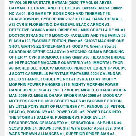
TP VOL 05 FEAR STATE
,
BATMAN (2020) TP VOL 06 ABYSS
,
BATMAN THE BRAVE AND THE BOLD #9
,
Berserk Deluxe Edition
HC Vol 01
,
BIG GAME TP
,
BONE ORCHARD TENEMENT #8
,
CRASHDOWN #1
,
CYBERPUNK 2077 XOXO #4
,
DAMN THEM ALL
#12 CVR B FLORENTINO
,
DAREDEVIL BLACK ARMOR #3
,
DETECTIVE COMICS #1081
,
DISNEY VILLAINS CRUELLA DE VIL #1
,
DOCTOR STRANGE #10 MOMOKO
,
FACELESS AND THE FAMILY #3
,
FLASH #123 FACSIMILE EDITION
,
Flash #5
,
GHOST MACHINE ONE
SHOT
,
GIANT-SIZE SPIDER-MAN #1
,
GODS #4
,
Green arrow #8
,
GUARDIANS OF THE GALAXY #10 VECCHIO
,
GUMAA BEGINNING
OF HER #1 CVR B MOMOKO
,
Harley Quinn #36
,
HEXAGON BRIDGE
#5
,
HI FRUCTOSE MAGAZINE QUARTERLY #69
,
IMMORTAL THOR
#6
,
INCREDIBLE HULK #7 MOMOKO
,
INDIGO CHILDREN TP VOL 01
,
J SCOTT CAMPBELLS FAIRYTALE FANTASIES 2024 CALENDAR
,
LIFE IS STRANGE FORGET ME NOT #1 CVR A LOTAY
,
MIGHTY
MORPHIN POWER RANGERS #116
,
MIGHTY MORPHIN POWER
RANGERS NECESSARY EVIL TP VOL 01
,
MIGUEL O'HARA SPIDER-
MAN 2099 #2
,
MIGUEL OHARA SPIDER-MAN 2099 #4
,
MOONRAY
MOTHERS SKIN HC
,
MSH SECRET WARS #1 FACSIMILE EDITION
,
MY LITTLE PONY BEST OF FLUTTERSHY #1
,
PENGUIN #6
,
PETROL
HEAD #3
,
POISON IVY #18
,
POWER GIRL #5
,
POWER PACK INTO
THE STORM #1 BALDARI
,
PUNISHER #3
,
PURR EVIL #4
,
RESURRECTION OF MAGNETO #1
,
SENSATIONAL SHE-HULK #4
,
SLOW BURN #4
,
SPAWN #349
,
Star Wars Doctor Aphra #39
,
STAR
WARS THRAWN ALLIANCES #1
,
SUPERIOR SPIDER-MAN #3
,