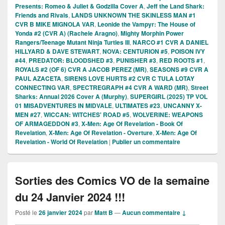
Presents: Romeo & Juliet & Godzilla Cover A
,
Jeff the Land Shark:
Friends and Rivals
,
LANDS UNKNOWN THE SKINLESS MAN #1
CVR B MIKE MIGNOLA VAR
,
Leonide the Vampyr: The House of
Yonda #2 (CVR A) (Rachele Aragno)
,
Mighty Morphin Power
Rangers/Teenage Mutant Ninja Turtles III
,
NARCO #1 CVR A DANIEL
HILLYARD & DAVE STEWART
,
NOVA: CENTURION #5
,
POISON IVY
#44
,
PREDATOR: BLOODSHED #3
,
PUNISHER #3
,
RED ROOTS #1
,
ROYALS #2 (OF 6) CVR A JACOB PEREZ (MR)
,
SEASONS #9 CVR A
PAUL AZACETA
,
SIRENS LOVE HURTS #2 CVR C TULA LOTAY
CONNECTING VAR
,
SPECTREGRAPH #4 CVR A WARD (MR)
,
Street
Sharks: Annual 2026 Cover A (Murphy)
,
SUPERGIRL (2025) TP VOL
01 MISADVENTURES IN MIDVALE
,
ULTIMATES #23
,
UNCANNY X-
MEN #27
,
WICCAN: WITCHES' ROAD #5
,
WOLVERINE: WEAPONS
OF ARMAGEDDON #3
,
X-Men: Age Of Revelation - Book Of
Revelation
,
X-Men: Age Of Revelation - Overture
,
X-Men: Age Of
Revelation - World Of Revelation
|
Publier un commentaire
Sorties des Comics VO de la semaine
du 24 Janvier 2024 !!!
Posté le
26 janvier 2024
par
Matt B
—
Aucun commentaire ↓