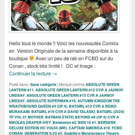
Hello tous le monde !! Voici les nouveautés Comics
en Version Originale de la semaine disponible à la
boutique
Avec un peu de rab en FCBD sur du
Conan , stock très limité ! DC et Image :
Sortie des comics VO de la semaine du
Continuer la lecture
→
Posté dans
› Sans catégorie
|
Marqué comme
ABSOLUTE GREEN
LANTERN #11
,
ABSOLUTE GREEN LANTERN #12 CVR A JAHNOY
LINDSAY
,
ABSOLUTE GREEN LANTERN #13 CVR A JAHNOY
LINDSAY
,
ABSOLUTE SUPERMAN #19
,
AUTUMN KINGDOM THE
WRAITHBOUND QUEEN #4 (OF 4)
,
BATGIRL #13 CVR A REIKO
MURAKAMI
,
BATGIRL #19 CVR A DAVID TALASKI
,
BATGIRL (2024)
TP VOL 01 MOTHER
,
BATMAN STATIC BEYOND #6 (OF 6) CVR A
NIKOLAS DRAPER-IVEY
,
Batwoman #2
,
BEN 10 #1
,
BERSERK
DELUXE EDITION HC VOL04 (MR)
,
CAPTAIN AMERICA #10
,
FCBD
CONAN
,
GENERATION X-23 #3
,
Godzilla’s Monsterpiece Theatre