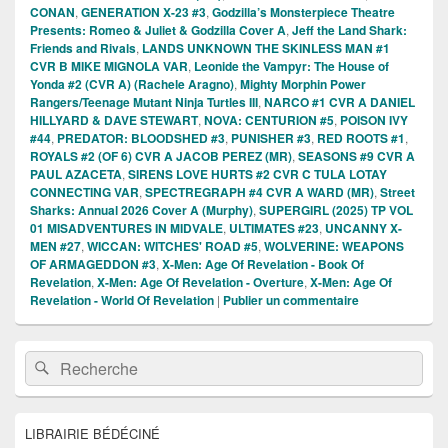
CONAN
,
GENERATION X-23 #3
,
Godzilla’s Monsterpiece Theatre
Presents: Romeo & Juliet & Godzilla Cover A
,
Jeff the Land Shark:
Friends and Rivals
,
LANDS UNKNOWN THE SKINLESS MAN #1
CVR B MIKE MIGNOLA VAR
,
Leonide the Vampyr: The House of
Yonda #2 (CVR A) (Rachele Aragno)
,
Mighty Morphin Power
Rangers/Teenage Mutant Ninja Turtles III
,
NARCO #1 CVR A DANIEL
HILLYARD & DAVE STEWART
,
NOVA: CENTURION #5
,
POISON IVY
#44
,
PREDATOR: BLOODSHED #3
,
PUNISHER #3
,
RED ROOTS #1
,
ROYALS #2 (OF 6) CVR A JACOB PEREZ (MR)
,
SEASONS #9 CVR A
PAUL AZACETA
,
SIRENS LOVE HURTS #2 CVR C TULA LOTAY
CONNECTING VAR
,
SPECTREGRAPH #4 CVR A WARD (MR)
,
Street
Sharks: Annual 2026 Cover A (Murphy)
,
SUPERGIRL (2025) TP VOL
01 MISADVENTURES IN MIDVALE
,
ULTIMATES #23
,
UNCANNY X-
MEN #27
,
WICCAN: WITCHES' ROAD #5
,
WOLVERINE: WEAPONS
OF ARMAGEDDON #3
,
X-Men: Age Of Revelation - Book Of
Revelation
,
X-Men: Age Of Revelation - Overture
,
X-Men: Age Of
Revelation - World Of Revelation
|
Publier un commentaire
Zone
Recherche :
Rechercher
principale
de
widget
pour
LIBRAIRIE BÉDÉCINÉ
la