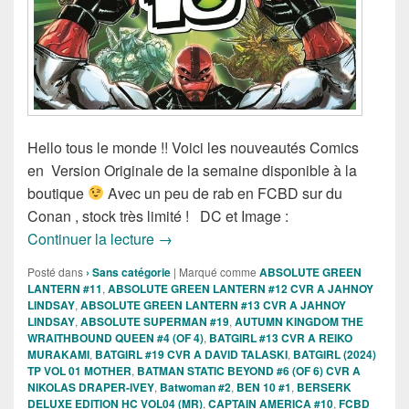
Hello tous le monde !! Voici les nouveautés Comics
en Version Originale de la semaine disponible à la
boutique
Avec un peu de rab en FCBD sur du
Conan , stock très limité ! DC et Image :
Sortie des comics VO de la semaine du
Continuer la lecture
→
Posté dans
› Sans catégorie
|
Marqué comme
ABSOLUTE GREEN
LANTERN #11
,
ABSOLUTE GREEN LANTERN #12 CVR A JAHNOY
LINDSAY
,
ABSOLUTE GREEN LANTERN #13 CVR A JAHNOY
LINDSAY
,
ABSOLUTE SUPERMAN #19
,
AUTUMN KINGDOM THE
WRAITHBOUND QUEEN #4 (OF 4)
,
BATGIRL #13 CVR A REIKO
MURAKAMI
,
BATGIRL #19 CVR A DAVID TALASKI
,
BATGIRL (2024)
TP VOL 01 MOTHER
,
BATMAN STATIC BEYOND #6 (OF 6) CVR A
NIKOLAS DRAPER-IVEY
,
Batwoman #2
,
BEN 10 #1
,
BERSERK
DELUXE EDITION HC VOL04 (MR)
,
CAPTAIN AMERICA #10
,
FCBD