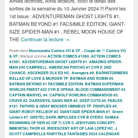
Amies lectrices, Amis lecteurs, Voici le détail des
sorties de la semaine du 10 Janvier 2024 !!! Parmi les
1st issue : ADVENTUREMAN GHOST LIGHTS #1,
BATMAN BEYOND #1 FACSIMILE EDITION, GIANT-
SIZE SPIDER-MAN #1 , REBEL MOON HOUSE OF
Sorties des Comics VO de la sema
THE
Continuer la lecture
→
Posté dans
Nouveautés Comics VO & VF
,
› Coups de ♡ Comics VO
& VF
|
Marqué comme
ACTION COMICS #1060
,
ACTION COMICS
#1061
,
ADVENTUREMAN GHOST LIGHTS #1
,
AMAZING SPIDER-
MAN #40 CAMPBELL
,
AMERICAN PSYCHO #1 CVR K 2ND
CHANCE
,
ASCENDER DLX ED HC
,
Avengers #9
,
BARNSTORMERS
BALLAD OF LOVE & MURDER TP
,
BATMAN AND ROBIN #5
,
BATMAN BEYOND #1 FACSIMILE EDITION
,
BATMAN SUPERMAN
WORLDS FINEST #22 CVR B OPENA
,
BLOOD COMMANDMENT #3
,
CAPTAIN MARVEL #4
,
CAPWOLF HOWLING COMMANDOS #3
,
CRAVE #2
,
DAREDEVIL GANG WAR #2
,
DEEP CUTS #4
,
FABLES
#161
,
FAFHRD & GRAY MOUSER OMNIBUS TP
,
FISHFLIES #4
,
GIANT ROBOT HELLBOY #3
,
GIANT-SIZE SPIDER-MAN #1
,
Green
Lantern #7
,
GRETEL DARK IMPULSES CVR B OTERO
,
GUMAA
BEGINNING OF HER #2 (OF 7) CVR C JEEHYUNG CONCEPT
,
IMMORTAL THOR #5
,
IRIDESCENT ART OF LAIA LOPEZ HC
,
J
SCOTT CAMPBELLS FAIRYTALE FANTASIES 2024 CALENDAR
,