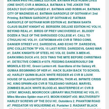
BATMAN #405 FACSIMILE EDITION
,
BATMAN #428 ROBIN LIVES
(ONE SHOT) CVR A MIGNOLA
,
BATMAN & THE JOKER THE
DEADLY DUO UNPLUGGED #1
,
BATMAN AND ROBIN #4
,
BATMAN
CITY OF MADNESS #2
,
BATMAN GARGOYLE OF GOTHAM #1 2nd
Printing
,
BATMAN GARGOYLE OF GOTHAM #2
,
BATMAN
GARGOYLE OF GOTHAM NOIR EDITION #2
,
BATMAN SANTA
CLAUS SILENT KNIGHT #2
,
BERSERK DELUXE EDITION HC VOL14
,
BEYOND REAL #1
,
BIRDS OF PREY UNCOVERED #1
,
BLOODY
DOZEN A TALE OF THE SHROUDED COLLEGE #1
,
CALL TO
CTHULHU HC VOL 01
,
CATWOMAN #59 CVR B TIRSO CONS
,
DANGER STREET #12
,
DAREDEVIL AND ECHO TP
,
DAREDEVIL
EPIC COLLECTION TP VOL 15 LAST RITES
,
DAREDEVIL GANG WAR
#1
,
DARK KNIGHTS OF STEEL HC VOL 02
,
DARK X-MEN #5
,
DARKWING DUCK #10
,
DCS TWAS THE MITE BEFORE CHRISTMAS
#1
,
DETECTIVE COMICS #1079
,
FEEDING DANGEROUSLY DM
MIGNOLA ED HC
,
Green Lantern #6
,
Guardians of the Galaxy #9
,
GUMAA BEGINNING OF HER #1
,
HACK SLASH BACK TO SCHOOL
#2
,
HARLEY QUINN BLACK WHITE REDDER #5 CVR B LOUW
,
HOUSE OF SLAUGHTER #20
,
IMMORTAL THOR #5
,
INFINITE CRISIS
HC
,
KING SPAWN #28 CVR B TOLEDANO VARGAS
,
MARVEL
ZOMBIES BLACK WHITE BLOOD #3
,
MASTERPIECE #1 CVR B
LOTAY
,
MICHAEL MOORCOCK LIBRARY MULTIVERSE HC VOL 01
,
Miles Morales Spider-man #13
,
MOON KNIGHT #30
,
MULTIVERSITY
HARLEY SCREWS UP THE DCU HC
,
Outsiders 2
,
PHANTOM ROAD
#7
,
PREDATOR VS WOLVERINE #3
,
Punisher 2
,
RADIANT BLACK