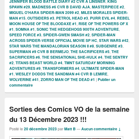
JENNIFER BLOOD BATTLE DIARY #2 CVR A LINSNER
,
KING
SPAWN #29
,
MADNESS #6 CVR B DAVID AJA
,
MASTERPIECE #2
,
MIGUEL O'HARA SPIDER-MAN 2099 #2
,
MILES MORALES SPIDER-
MAN #15
,
OUTSIDERS #3
,
PETROL HEAD #3
,
PURR EVIL #4
,
REBEL
MOON HOUSE OF THE BLOODAXE #1
,
RISE OF THE POWERS OF X
#1
,
SOMNA #1
,
SONIC THE HEDGEHOGS 900TH ADVENTURE
,
SPEED FORCE #3
,
SPIDER-GWEN SMASH #2
,
SPIDER-MAN
ACROSS SPIDER-VERSE OFFICIAL MOVIE SP HC
,
STAR WARS #42
,
STAR WARS THE MANDALORIAN SEASON II #8
,
SUBGENRE #3
,
SUPERMAN #9 CVR B BERMEJO
,
THE SACRIFICERS #5
,
THE
SACRIFICERS #6
,
THE SENSATIONAL SHE-HULK #4
,
THE SENTRY
#2
,
TITANS BEAST WORLD #4
,
TMNT SATURDAY MORNING
ADVENTURES #9
,
TRANSFORMERS #4
,
ULTIMATE SPIDER-MAN
#1
,
WESLEY DODDS THE SANDMAN #4 CVR B LEMIRE
,
WOLVERINE #41
,
ZORRO MAN OF THE DEAD #1
|
Publier un
commentaire
Sorties des Comics VO de la semaine
du 13 Décembre 2023 !!!
Posté le
20 décembre 2023
par
Matt B
—
Aucun commentaire ↓