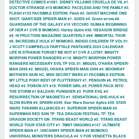
DETECTIVE COMICS #1081
,
DISNEY VILLAINS CRUELLA DE VIL #1
,
DOCTOR STRANGE #10 MOMOKO
,
FACELESS AND THE FAMILY #3
,
FLASH #123 FACSIMILE EDITION
,
Flash #5
,
GHOST MACHINE ONE
SHOT
,
GIANT-SIZE SPIDER-MAN #1
,
GODS #4
,
Green arrow #8
,
GUARDIANS OF THE GALAXY #10 VECCHIO
,
GUMAA BEGINNING
OF HER #1 CVR B MOMOKO
,
Harley Quinn #36
,
HEXAGON BRIDGE
#5
,
HI FRUCTOSE MAGAZINE QUARTERLY #69
,
IMMORTAL THOR
#6
,
INCREDIBLE HULK #7 MOMOKO
,
INDIGO CHILDREN TP VOL 01
,
J SCOTT CAMPBELLS FAIRYTALE FANTASIES 2024 CALENDAR
,
LIFE IS STRANGE FORGET ME NOT #1 CVR A LOTAY
,
MIGHTY
MORPHIN POWER RANGERS #116
,
MIGHTY MORPHIN POWER
RANGERS NECESSARY EVIL TP VOL 01
,
MIGUEL O'HARA SPIDER-
MAN 2099 #2
,
MIGUEL OHARA SPIDER-MAN 2099 #4
,
MOONRAY
MOTHERS SKIN HC
,
MSH SECRET WARS #1 FACSIMILE EDITION
,
MY LITTLE PONY BEST OF FLUTTERSHY #1
,
PENGUIN #6
,
PETROL
HEAD #3
,
POISON IVY #18
,
POWER GIRL #5
,
POWER PACK INTO
THE STORM #1 BALDARI
,
PUNISHER #3
,
PURR EVIL #4
,
RESURRECTION OF MAGNETO #1
,
SENSATIONAL SHE-HULK #4
,
SLOW BURN #4
,
SPAWN #349
,
Star Wars Doctor Aphra #39
,
STAR
WARS THRAWN ALLIANCES #1
,
SUPERIOR SPIDER-MAN #3
,
SUPERMAN RED SON TP
,
TEA DRAGON FESTIVAL TP
,
TEA
DRAGON SOCIETY GN
,
TITANS BEAST WORLD #5
,
TITANS BEAST
WORLD TOUR STAR CITY #1
,
TMNT ONGOING #147
,
ULTIMATE
SPIDER-MAN #1
,
UNCANNY SPIDER-MAN #5 MOMOKO
,
UNIVERSAL MONSTERS DRACULA #4
,
V FOR VENDETTA BLACK