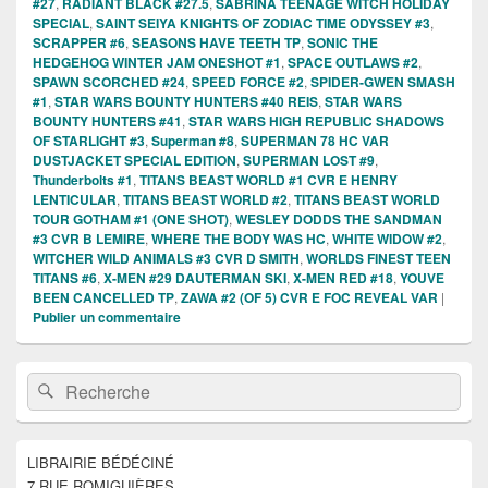
#27
,
RADIANT BLACK #27.5
,
SABRINA TEENAGE WITCH HOLIDAY
SPECIAL
,
SAINT SEIYA KNIGHTS OF ZODIAC TIME ODYSSEY #3
,
SCRAPPER #6
,
SEASONS HAVE TEETH TP
,
SONIC THE
HEDGEHOG WINTER JAM ONESHOT #1
,
SPACE OUTLAWS #2
,
SPAWN SCORCHED #24
,
SPEED FORCE #2
,
SPIDER-GWEN SMASH
#1
,
STAR WARS BOUNTY HUNTERS #40 REIS
,
STAR WARS
BOUNTY HUNTERS #41
,
STAR WARS HIGH REPUBLIC SHADOWS
OF STARLIGHT #3
,
Superman #8
,
SUPERMAN 78 HC VAR
DUSTJACKET SPECIAL EDITION
,
SUPERMAN LOST #9
,
Thunderbolts #1
,
TITANS BEAST WORLD #1 CVR E HENRY
LENTICULAR
,
TITANS BEAST WORLD #2
,
TITANS BEAST WORLD
TOUR GOTHAM #1 (ONE SHOT)
,
WESLEY DODDS THE SANDMAN
#3 CVR B LEMIRE
,
WHERE THE BODY WAS HC
,
WHITE WIDOW #2
,
WITCHER WILD ANIMALS #3 CVR D SMITH
,
WORLDS FINEST TEEN
TITANS #6
,
X-MEN #29 DAUTERMAN SKI
,
X-MEN RED #18
,
YOUVE
BEEN CANCELLED TP
,
ZAWA #2 (OF 5) CVR E FOC REVEAL VAR
|
Publier un commentaire
Zone
Recherche :
Rechercher
principale
de
widget
pour
LIBRAIRIE BÉDÉCINÉ
la
7 RUE ROMIGUIÈRES
barre