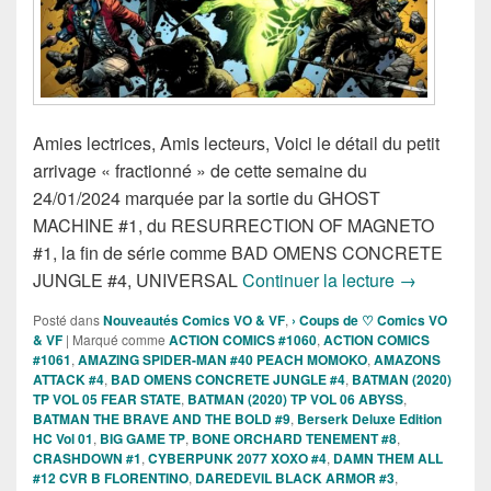
Amies lectrices, Amis lecteurs, Voici le détail du petit
arrivage « fractionné » de cette semaine du
24/01/2024 marquée par la sortie du GHOST
MACHINE #1, du RESURRECTION OF MAGNETO
#1, la fin de série comme BAD OMENS CONCRETE
Sorties des
JUNGLE #4, UNIVERSAL
Continuer la lecture
→
Posté dans
Nouveautés Comics VO & VF
,
› Coups de ♡ Comics VO
& VF
|
Marqué comme
ACTION COMICS #1060
,
ACTION COMICS
#1061
,
AMAZING SPIDER-MAN #40 PEACH MOMOKO
,
AMAZONS
ATTACK #4
,
BAD OMENS CONCRETE JUNGLE #4
,
BATMAN (2020)
TP VOL 05 FEAR STATE
,
BATMAN (2020) TP VOL 06 ABYSS
,
BATMAN THE BRAVE AND THE BOLD #9
,
Berserk Deluxe Edition
HC Vol 01
,
BIG GAME TP
,
BONE ORCHARD TENEMENT #8
,
CRASHDOWN #1
,
CYBERPUNK 2077 XOXO #4
,
DAMN THEM ALL
#12 CVR B FLORENTINO
,
DAREDEVIL BLACK ARMOR #3
,