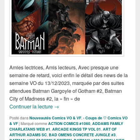
Amies lectrices, Amis lecteurs, Avec presque une
semaine de retard, voici enfin le détail des news de la
semaine VO du 13/12/2023, marquée par des suites
attendues Batman Gargoyle of Gotham #2, Batman
City of Madness #2, la « fin » de
Sorties des Comics VO de la semaine 
Continuer la lecture
→
Posté dans
Nouveautés Comics VO & VF
,
› Coups de ♡ Comics VO
& VF
|
Marqué comme
ACTION COMICS #1060
,
ADDAMS FAMILY
CHARLATANS WEB #1
,
ARCADE KINGS TP VOL 01
,
ART OF
ARTHUR ADAMS SC
,
BAD OMENS CONCRETE JUNGLE #3
,