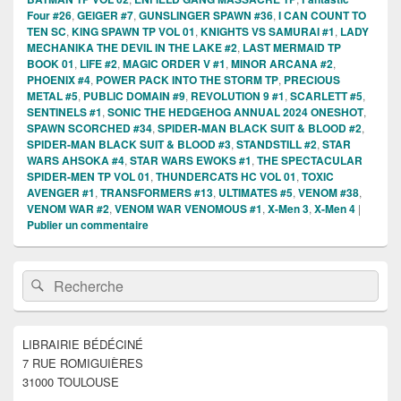
Four #26
,
GEIGER #7
,
GUNSLINGER SPAWN #36
,
I CAN COUNT TO
TEN SC
,
KING SPAWN TP VOL 01
,
KNIGHTS VS SAMURAI #1
,
LADY
MECHANIKA THE DEVIL IN THE LAKE #2
,
LAST MERMAID TP
BOOK 01
,
LIFE #2
,
MAGIC ORDER V #1
,
MINOR ARCANA #2
,
PHOENIX #4
,
POWER PACK INTO THE STORM TP
,
PRECIOUS
METAL #5
,
PUBLIC DOMAIN #9
,
REVOLUTION 9 #1
,
SCARLETT #5
,
SENTINELS #1
,
SONIC THE HEDGEHOG ANNUAL 2024 ONESHOT
,
SPAWN SCORCHED #34
,
SPIDER-MAN BLACK SUIT & BLOOD #2
,
SPIDER-MAN BLACK SUIT & BLOOD #3
,
STANDSTILL #2
,
STAR
WARS AHSOKA #4
,
STAR WARS EWOKS #1
,
THE SPECTACULAR
SPIDER-MEN TP VOL 01
,
THUNDERCATS HC VOL 01
,
TOXIC
AVENGER #1
,
TRANSFORMERS #13
,
ULTIMATES #5
,
VENOM #38
,
VENOM WAR #2
,
VENOM WAR VENOMOUS #1
,
X-Men 3
,
X-Men 4
|
Publier un commentaire
Zone
Recherche :
Rechercher
principale
de
widget
pour
LIBRAIRIE BÉDÉCINÉ
la
7 RUE ROMIGUIÈRES
barre
latérale
31000 TOULOUSE