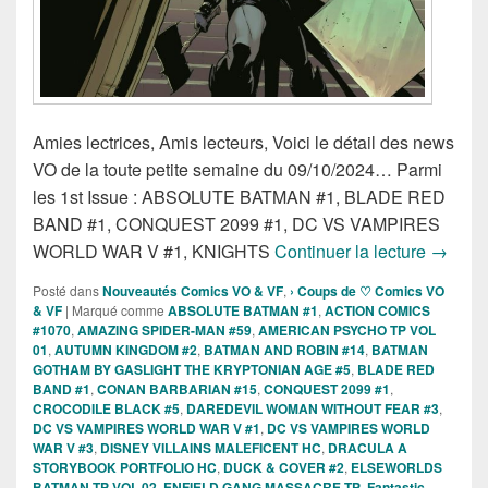
Amies lectrices, Amis lecteurs, Voici le détail des news
VO de la toute petite semaine du 09/10/2024… Parmi
les 1st Issue : ABSOLUTE BATMAN #1, BLADE RED
BAND #1, CONQUEST 2099 #1, DC VS VAMPIRES
Sorties
WORLD WAR V #1, KNIGHTS
Continuer la lecture
→
Posté dans
Nouveautés Comics VO & VF
,
› Coups de ♡ Comics VO
& VF
|
Marqué comme
ABSOLUTE BATMAN #1
,
ACTION COMICS
#1070
,
AMAZING SPIDER-MAN #59
,
AMERICAN PSYCHO TP VOL
01
,
AUTUMN KINGDOM #2
,
BATMAN AND ROBIN #14
,
BATMAN
GOTHAM BY GASLIGHT THE KRYPTONIAN AGE #5
,
BLADE RED
BAND #1
,
CONAN BARBARIAN #15
,
CONQUEST 2099 #1
,
CROCODILE BLACK #5
,
DAREDEVIL WOMAN WITHOUT FEAR #3
,
DC VS VAMPIRES WORLD WAR V #1
,
DC VS VAMPIRES WORLD
WAR V #3
,
DISNEY VILLAINS MALEFICENT HC
,
DRACULA A
STORYBOOK PORTFOLIO HC
,
DUCK & COVER #2
,
ELSEWORLDS
BATMAN TP VOL 02
,
ENFIELD GANG MASSACRE TP
,
Fantastic